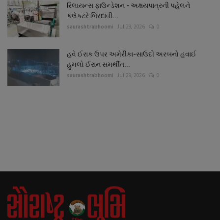
રિલાયન્સ ફાઉન્ડેશન - અક્ષયપાત્રની પહેલને
કલેક્ટરે બિરદાવી...
saurashtrabhoomi
Jul 29, 2026
0
હવે ઈરાક ઉપર અમેરીકા-સાઉદી અરબનો હવાઈ
હુમલો ઈરાન સમર્થીત...
saurashtrabhoomi
Jul 29, 2026
0