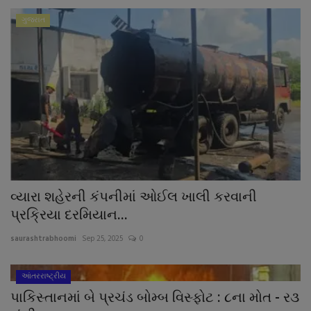
નાણાંકીય સમાચાર
ગુજરાત
સ્થાનિક સમાચાર
સ્પોર્ટ્સ
રાશિફળ
ગુનાખોરી
બોલિવૂડ
વ્યારા શહેરની કંપનીમાં ઓઈલ ખાલી કરવાની
પ્રક્રિયા દરમિયાન...
સ્વાસ્થ્ય
saurashtrabhoomi
Sep 25, 2025
0
આંતરરાષ્ટ્રીય
પાકિસ્તાનમાં બે પ્રચંડ બોમ્બ વિસ્ફોટ : ૮ના મોત - ર૩