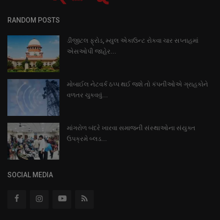
RANDOM POSTS
ડીજીટલ ફ્રોડ, મ્યુલ એકાઉન્ટ રોકવા ચાર સપ્તાહમાં
એસઓપી જાહેર...
મોબાઈલ નેટવર્ક ઠપ્પ થઈ જશે તો કંપનીઓએ ગ્રાહકોને
વળતર ચુકવવું...
માંગરોળ બંદરે ખારવા સમાજની સંસ્થાઓના સંયુક્ત
ઉપક્રમે બ્લડ...
SOCIAL MEDIA