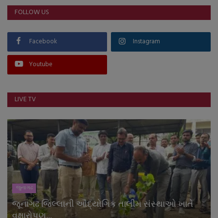
FOLLOW US
Facebook
Instagram
Youtube
LIVE TV
જુનાગઢ
જૂનાગઢ જિલ્લાની ઔદ્યોગિક તાલીમ સંસ્થાઓ ખાતે
વૃક્ષારોપણ...