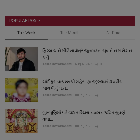
POPULAR POSTS
This Week
This Month
All Time
ફિલ્મ અને મીડિયા ક્ષેત્રે જૂનાગઢનાં યુવાને નામ રોશન
કર્યું
saurashtrabhoomi
Aug 4, 2026
0
ચાંદીપુરા વાયરસથી મહેસાણા જીલ્લામાં 4 વર્ષીય
બાળકીનું મોત...
saurashtrabhoomi
Jul 29, 2026
0
ગુરૂપૂણિર્માં પર્વે દાદાને રિયલ ડાયમંડ જડિત સુવર્ણ
વાઘા,...
saurashtrabhoomi
Jul 29, 2026
0