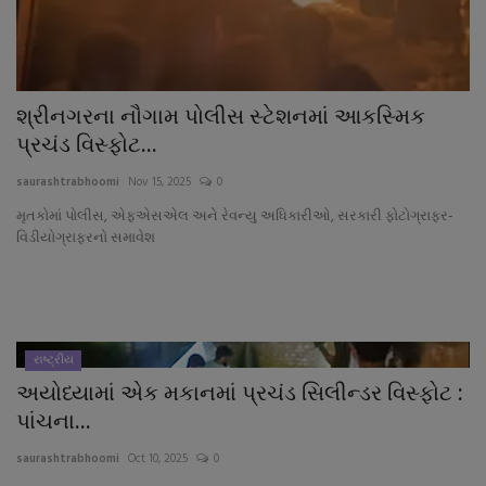
About Author
Contact
શ્રીનગરના નૌગામ પોલીસ સ્ટેશનમાં આકસ્મિક
Dipotsav Special
પ્રચંડ વિસ્ફોટ...
આંતરરાષ્ટ્રીય
saurashtrabhoomi
Nov 15, 2025
0
મૃતકોમાં પોલીસ, એફએસએલ અને રેવન્યુ અધિકારીઓ, સરકારી ફોટોગ્રાફર-
રાષ્ટ્રીય
વિડીયોગ્રાફરનો સમાવેશ
ગુજરાત
જુનાગઢ
રાષ્ટ્રીય
અયોધ્યામાં એક મકાનમાં પ્રચંડ સિલીન્ડર વિસ્ફોટ :
Support US
પાંચના...
બજારના સમાચાર
saurashtrabhoomi
Oct 10, 2025
0