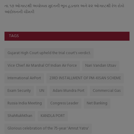
તા. ૧૭ ઓગસ્ટથી અચોક્કસ મુદતની ભૂખ હડતાલ અને ૨૨ ઓગસ્ટથી રેલ રોકો
આંદોલનની ચીમકી
TAGS
Gujarat High Court upheld the trial court's verdict.
Vice Chief Air Marshal Of Indian Air Force
Nari Vandan Utsav
International AirPort
23RD INSTALLMENT OF PM-KISAN SCHEME
Exam Security
UN
Adani Mundra Port
Commercial Gas
Russia India Meeting
Congress Leader
Net Banking
ShahRukhKhan
KANDLA PORT
Glorious celebration of the 75-year 'Amrut Yatra'