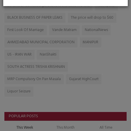
50 tons of domestic gold sold in the last 3 months
rastrapatei
BLACK BUSINESS OF PAPER LEAKS
The price will drop to $60
First Look Of Marriage
Vande Matram
NationalNews
AHMEDABAD MUNICIPAL CORPORATION
MANIPUR
US - IRAN WAR
NariShakti
SOUTH ACTRESS TRISHA KRISHNAN
MRP Compulsory On Pan Masala
Gujarat HighCourt
Liquor Seizure
POPULAR POSTS
This Week
This Month
All Time