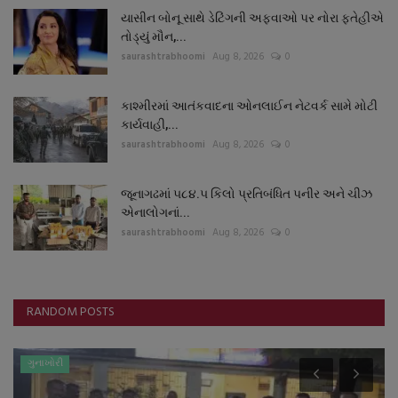
યાસીન બોનૂ સાથે ડેટિંગની અફવાઓ પર નોરા ફતેહીએ
તોડ્યું મૌન,...
saurashtrabhoomi
Aug 8, 2026
0
કાશ્મીરમાં આતંકવાદના ઓનલાઈન નેટવર્ક સામે મોટી
કાર્યવાહી,...
saurashtrabhoomi
Aug 8, 2026
0
જૂનાગઢમાં ૫૮૪.૫ કિલો પ્રતિબંધિત પનીર અને ચીઝ
એનાલોગનાં...
saurashtrabhoomi
Aug 8, 2026
0
RANDOM POSTS
ગુનાખોરી