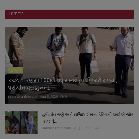
નાણાંકીય સમાચાર
LIVE TV
સ્થાનિક સમાચાર
સ્પોર્ટ્સ
રાશિફળ
ગુનાખોરી
ગુજરાત
કચ્છના રણમાં 100થી વધુ માનવ હાડપિંજરો મળ્યા,
બોલિવૂડ
પ્રાચીન વસાહતના...
saurashtrabhoomi
Aug 8, 2026
0
સ્વાસ્થ્ય
હર્ષવર્ધન રાણે અને સંજિદા શેખના ડેટિંગની ચર્ચાએ જોર
પકડ્યું,...
saurashtrabhoomi
Aug 8, 2026
0