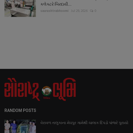
કલેક્ટરે બિરદાવી...
saurashtrabhoomi
Jul 29, 2026
0
RANDOM POSTS
વેરાવળ તાલુકાના મેઘપુર ગામેથી ચાલાક દિપડો પાંજરે પુરાયો