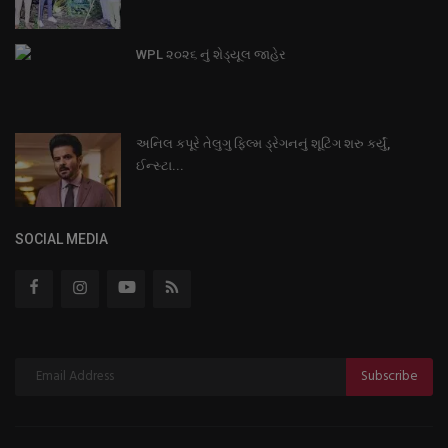
WPL ૨૦૨૬ નું શેડ્યૂલ જાહેર
અનિલ કપૂરે તેલુગુ ફિલ્મ ડ્રેગનનું શૂટિંગ શરુ કર્યું,
ઈન્સ્ટા...
SOCIAL MEDIA
Subscribe