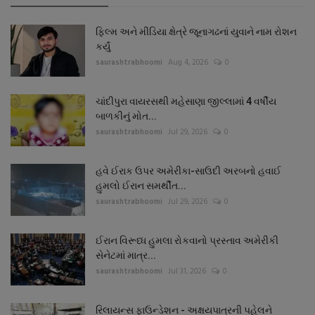
ફિલ્મ અને મીડિયા ક્ષેત્રે જૂનાગઢનાં યુવાને નામ રોશન
કર્યું
saurashtrabhoomi
Aug 4, 2026
0
ચાંદીપુરા વાયરસથી મહેસાણા જીલ્લામાં 4 વર્ષીય
બાળકીનું મોત...
saurashtrabhoomi
Jul 29, 2026
0
હવે ઈરાક ઉપર અમેરીકા-સાઉદી અરબનો હવાઈ
હુમલો ઈરાન સમર્થીત...
saurashtrabhoomi
Jul 29, 2026
0
ઈરાન વિરૂધ્ધ હુમલા રોકવાનો પ્રસ્તાવ અમેરીકી
સેનેટમાં માત્ર...
saurashtrabhoomi
Jul 31, 2026
0
રિલાયન્સ ફાઉન્ડેશન - અક્ષયપાત્રની પહેલને