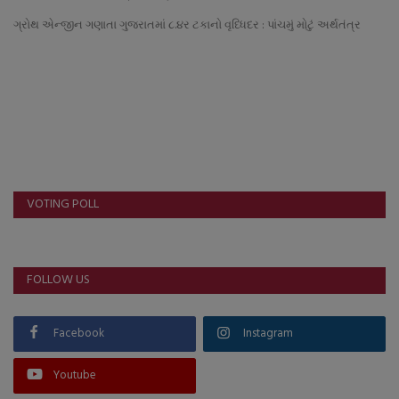
About Author
ગ્રોથ એન્જીન ગણાતા ગુજરાતમાં ૮.૪ર ટકાનો વૃધ્ધિદર : પાંચમું મોટું અર્થતંત્ર
Contact
Dipotsav Special
આંતરરાષ્ટ્રીય
રાષ્ટ્રીય
VOTING POLL
ગુજરાત
FOLLOW US
જુનાગઢ
Support US
Facebook
Instagram
બજારના સમાચાર
Youtube