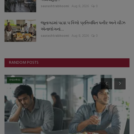
saurashtrabhoomi
Aug 8, 2026
0
જૂનાગઢમાં ૫૮૪.૫ કિલો પ્રતિબંધિત પનીર અને ચીઝ
એનાલોગનાં...
saurashtrabhoomi
Aug 8, 2026
0
RANDOM POSTS
સ્વાસ્થ્ય