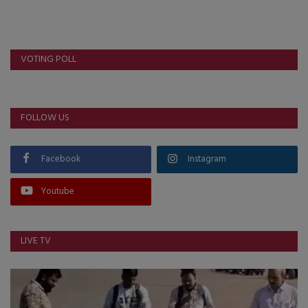
About Author
Contact
VOTING POLL
Dipotsav Special
આંતરરાષ્ટ્રીય
FOLLOW US
રાષ્ટ્રીય
Facebook
Instagram
ગુજરાત
Youtube
જુનાગઢ
LIVE TV
Support US
બજારના સમાચાર