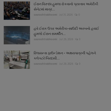
ઈરાન વિરૂધ્ધ હુમલા રોકવાનો પ્રસ્તાવ અમેરીકી
સેનેટમાં માત્ર...
saurashtrabhoomi
Jul 31, 2026
0
હવે ઈરાક ઉપર અમેરીકા-સાઉદી અરબનો હવાઈ
હુમલો ઈરાન સમર્થીત...
saurashtrabhoomi
Jul 29, 2026
0
રિલાયન્સ ફાઉન્ડેશન - અક્ષયપાત્રની પહેલને
કલેક્ટરે બિરદાવી...
saurashtrabhoomi
Jul 29, 2026
0