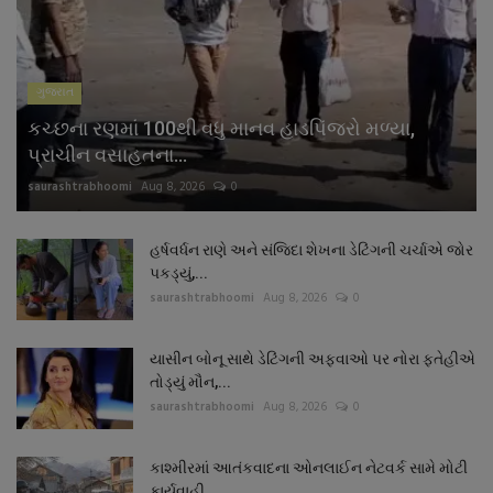
નાણાંકીય સમાચાર
સ્થાનિક સમાચાર
ગુજરાત
કચ્છના રણમાં 100થી વધુ માનવ હાડપિંજરો મળ્યા,
સ્પોર્ટ્સ
પ્રાચીન વસાહતના...
saurashtrabhoomi
Aug 8, 2026
0
રાશિફળ
ગુનાખોરી
હર્ષવર્ધન રાણે અને સંજિદા શેખના ડેટિંગની ચર્ચાએ જોર
પકડ્યું,...
saurashtrabhoomi
Aug 8, 2026
0
બોલિવૂડ
યાસીન બોનૂ સાથે ડેટિંગની અફવાઓ પર નોરા ફતેહીએ
સ્વાસ્થ્ય
તોડ્યું મૌન,...
saurashtrabhoomi
Aug 8, 2026
0
કાશ્મીરમાં આતંકવાદના ઓનલાઈન નેટવર્ક સામે મોટી
કાર્યવાહી,...