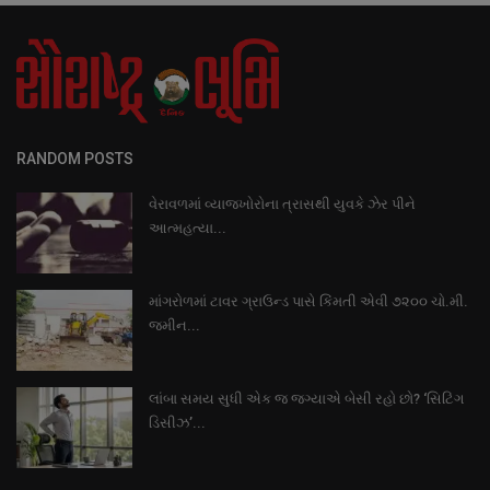
RANDOM POSTS
વેરાવળમાં વ્યાજખોરોના ત્રાસથી યુવકે ઝેર પીને
આત્મહત્યા...
માંગરોળમાં ટાવર ગ્રાઉન્ડ પાસે કિંમતી એવી ૭૨૦૦ ચો.મી.
જમીન...
લાંબા સમય સુધી એક જ જગ્યાએ બેસી રહો છો? ‘સિટિંગ
ડિસીઝ’...