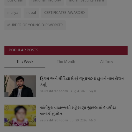
Bus Crash
National Flag Day
Indian Security Team
mallya
nepal
CERTIFICATES AWARDED
MURDER OF YOUNG BJP WORKER
POPULAR POSTS
This Week
This Month
All Time
ફિલ્મ અને મીડિયા ક્ષેત્રે જૂનાગઢનાં યુવાને નામ રોશન
કર્યું
saurashtrabhoomi
Aug 4, 2026
0
ચાંદીપુરા વાયરસથી મહેસાણા જીલ્લામાં 4 વર્ષીય
બાળકીનું મોત...
saurashtrabhoomi
Jul 29, 2026
0