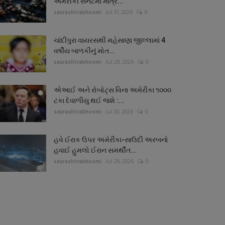
અમેરીકી સેનેટમાં માત્ર...
saurashtrabhoomi
Jul 31, 2026
0
ચાંદીપુરા વાયરસથી મહેસાણા જીલ્લામાં 4
વર્ષીય બાળકીનું મોત...
saurashtrabhoomi
Jul 29, 2026
0
એઆઈ અને રોબોટ્સ વિના અમેરીકા ૧૦૦૦
ટકા દેવાળીયુ થઈ જશે :...
saurashtrabhoomi
Jul 30, 2026
0
હવે ઈરાક ઉપર અમેરીકા-સાઉદી અરબનો
હવાઈ હુમલો ઈરાન સમર્થીત...
saurashtrabhoomi
Jul 29, 2026
0