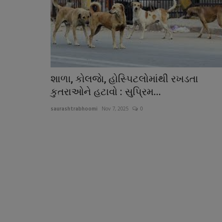
શાળા, કોલજાે, હોસ્પિટલોમાંથી રખડતા
કુતરાઓને હટાવો : સુપ્રિમ...
saurashtrabhoomi
Nov 7, 2025
0