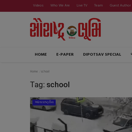
Videos
Who We Are
Live TV
Team
Guest Author
HOME
E-PAPER
DIPOTSAV SPECIAL
Home
school
Tag:
school
આંતરરાષ્ટ્રીય