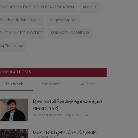
CORRUPTION EXPOSED IN BEAUTIFICATION
At the ITI
Weather Update Gujarat
Nagesh Kapoor
CHIEF MINISTER`S OFFICE
SOMNATH CORRIDOR
Raj Thackeray
POPULAR POSTS
This Week
This Month
All Time
ફિલ્મ અને મીડિયા ક્ષેત્રે જૂનાગઢનાં યુવાને
નામ રોશન કર્યું
saurashtrabhoomi
Aug 4, 2026
0
ઈરાન વિરૂધ્ધ હુમલા રોકવાનો પ્રસ્તાવ