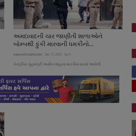
અમદાવાદની ચાર જાણીતી શાળાઓને
બોમ્બથી ફુંકી મારવાની ધમકીનો...
saurashtrabhoomi
Dec 17, 2025
0
કેન્દ્રીય ગૃહમંત્રી અમીત શાહના મત વિસ્તારમાં આવેલી