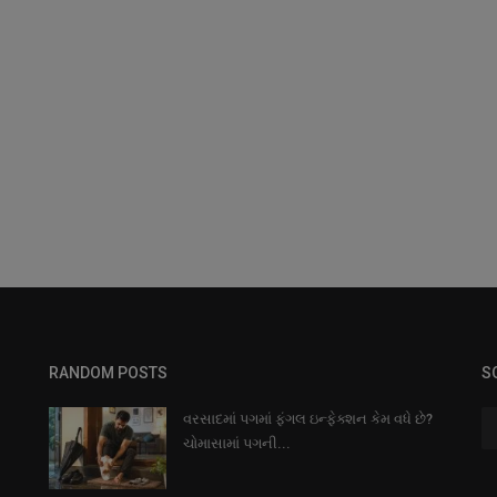
RANDOM POSTS
S
વરસાદમાં પગમાં ફંગલ ઇન્ફેક્શન કેમ વધે છે?
ચોમાસામાં પગની...