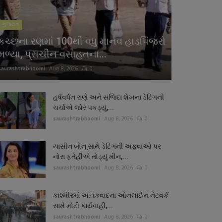
ગુજરાત
કચ્છના રણમાં 100થી વધુ માનવ હાડપિંજરો
મળ્યા, પ્રાચીન વસાહતના...
saurashtrabhoomi
Aug 8, 2026
0
હર્ષવર્ધન રાણે અને સંજિદા શેખના ડેટિંગની
ચર્ચાએ જોર પકડ્યું,...
saurashtrabhoomi
Aug 8, 2026
0
યાસીન બોનૂ સાથે ડેટિંગની અફવાઓ પર
નોરા ફતેહીએ તોડ્યું મૌન,...
saurashtrabhoomi
Aug 8, 2026
0
કાશ્મીરમાં આતંકવાદના ઓનલાઈન નેટવર્ક
સામે મોટી કાર્યવાહી,...
saurashtrabhoomi
Aug 8, 2026
0