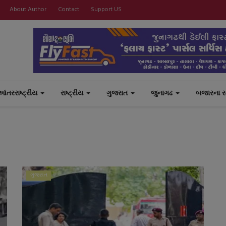
About Author
Contact
Support US
આંતરરાષ્ટ્રીય
રાષ્ટ્રીય
ગુજરાત
જુનાગઢ
બજારના 
ગુજરાત