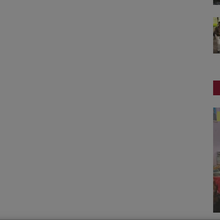
બોલિવૂડ