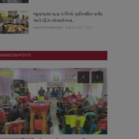
જૂનાગઢમાં ૫૮૪.૫ કિલો પ્રતિબંધિત પનીર
અને ચીઝ એનાલોગનાં...
saurashtrabhoomi
Aug 8, 2026
0
RANDOM POSTS
ગુજરાત
સ્થાનિક સમાચાર