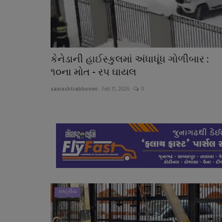
કેનેડાની હાઈસ્કુલમાં અંધાધૂંધ ગોળીબાર :
૧૦ના મોત - રપ ઘાયલ
saurashtrabhoomi
Feb 11, 2026
0
રાષ્ટ્રીય