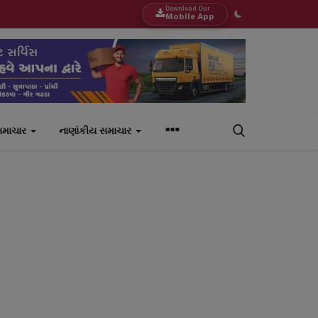
Download Our
Mobile App
સમાચાર
નાણાંકીય સમાચાર