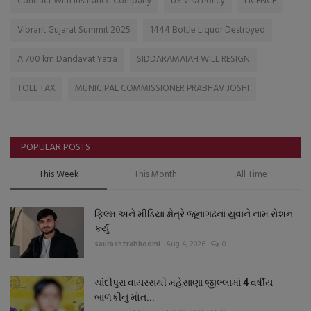
Contract With Insurance Company
US Visa Policy
LICENCE
Vibrant Gujarat Summit 2025
1444 Bottle Liquor Destroyed
A 700 km Dandavat Yatra
SIDDARAMAIAH WILL RESIGN
TOLL TAX
MUNICIPAL COMMISSIONER PRABHAV JOSHI
POPULAR POSTS
This Week
This Month
All Time
ફિલ્મ અને મીડિયા ક્ષેત્રે જૂનાગઢનાં યુવાને નામ રોશન
કર્યું
saurashtrabhoomi
Aug 4, 2026
0
ચાંદીપુરા વાયરસથી મહેસાણા જીલ્લામાં 4 વર્ષીય
બાળકીનું મોત...