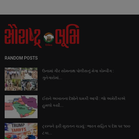
RANDOM POSTS
ઉનામાં ગીર સોમનાથ પોલીસનું મેગા કોમ્બીંગ :
ગુનેગારોમાં...
ઈરાને અખાતના દેશોને ધમકી આપી : જાે અમેરીકાએ
હુમલો કર્યો...
ટ્રમ્પને ફરી સુરાતન ચડયું : ભારત સહિત ૫ દેશ પર ૧૦૦
ટકા...