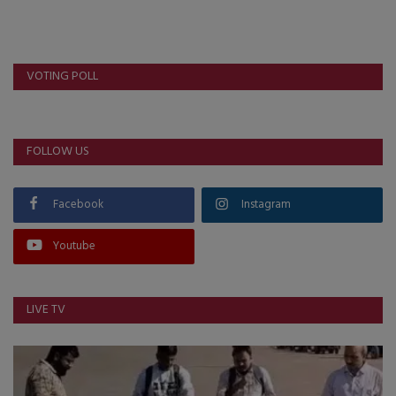
About Author
Contact
VOTING POLL
Dipotsav Special
આંતરરાષ્ટ્રીય
FOLLOW US
રાષ્ટ્રીય
Facebook
Instagram
ગુજરાત
Youtube
જુનાગઢ
LIVE TV
Support US
બજારના સમાચાર