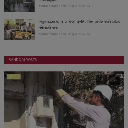
saurashtrabhoomi
Aug 8, 2026
0
જૂનાગઢમાં ૫૮૪.૫ કિલો પ્રતિબંધિત પનીર અને ચીઝ
એનાલોગનાં...
saurashtrabhoomi
Aug 8, 2026
0
RANDOM POSTS
ગુજરાત