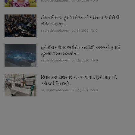
saurashtrabhoomi
Jul 29, 2026
0
ઈરાન વિરૂધ્ધ હુમલા રોકવાનો પ્રસ્તાવ અમેરીકી
સેનેટમાં માત્ર...
saurashtrabhoomi
Jul 31, 2026
0
હવે ઈરાક ઉપર અમેરીકા-સાઉદી અરબનો હવાઈ
હુમલો ઈરાન સમર્થીત...
saurashtrabhoomi
Jul 29, 2026
0
રિલાયન્સ ફાઉન્ડેશન - અક્ષયપાત્રની પહેલને
કલેક્ટરે બિરદાવી...
saurashtrabhoomi
Jul 29, 2026
0