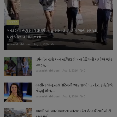
નાણાંકીય સમાચાર
સ્થાનિક સમાચાર
ગુજરાત
કચ્છના રણમાં 100થી વધુ માનવ હાડપિંજરો મળ્યા,
સ્પોર્ટ્સ
પ્રાચીન વસાહતના...
saurashtrabhoomi
Aug 8, 2026
0
રાશિફળ
ગુનાખોરી
હર્ષવર્ધન રાણે અને સંજિદા શેખના ડેટિંગની ચર્ચાએ જોર
પકડ્યું,...
saurashtrabhoomi
Aug 8, 2026
0
બોલિવૂડ
યાસીન બોનૂ સાથે ડેટિંગની અફવાઓ પર નોરા ફતેહીએ
સ્વાસ્થ્ય
તોડ્યું મૌન,...
saurashtrabhoomi
Aug 8, 2026
0
કાશ્મીરમાં આતંકવાદના ઓનલાઈન નેટવર્ક સામે મોટી
કાર્યવાહી,...