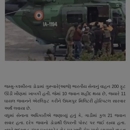
About Author
Contact
Dipotsav Special
આંતરરાષ્ટ્રીય
રાષ્ટ્રીય
ગુજરાત
જમ્મુ-કશ્મીરના ડોડામાં ગુરૂવારે(આજે) ભારતીય સેનાનું વાહન 200 ફૂટ
જુનાગઢ
ઊંડી ખીણમાં ખાબકી હતી. જેમાં 10 જવાન શહીદ થયા છે, જયારે 11
ઘાયલ જવાનને એરલિફ્ટ કરીને ઉધમપુર મિલિટરી હોસ્પિટલ સારવાર
Support US
અર્થે લવાયા છે.
વધુમાં સેનાના અધિકારીએ જણાવ્યું હતું કે, ગાડીમાં કુલ 21 જવાન
બજારના સમાચાર
સવાર હતા. દરેક જવાનો ડોડાથી ઉપરની પોસ્ટ પર જઈ રહ્યા હતા.
ત્યારે ભદ્રવાહ-ચંબા ઇન્ટરસ્ટેટ રોડ પર ખન્ની ટોપ પાસે ડ્રાયવરે વાહન