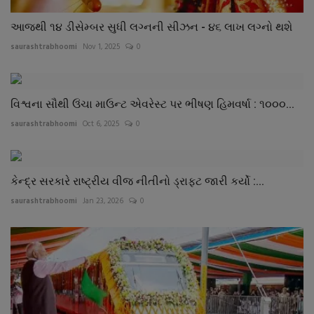
આજથી ૧૪ ડીસેમ્બર સુધી લગ્નની સીઝન - ૪૬ લાખ લગ્નો થશે
saurashtrabhoomi
Nov 1, 2025
0
વિશ્વના સૌથી ઉંચા માઉન્ટ એવરેસ્ટ પર ભીષણ હિમવર્ષા : ૧૦૦૦...
saurashtrabhoomi
Oct 6, 2025
0
કેન્દ્ર સરકારે રાષ્ટ્રીય વીજ નીતીનો ડ્રાફટ જારી કર્યો :...
saurashtrabhoomi
Jan 23, 2026
0