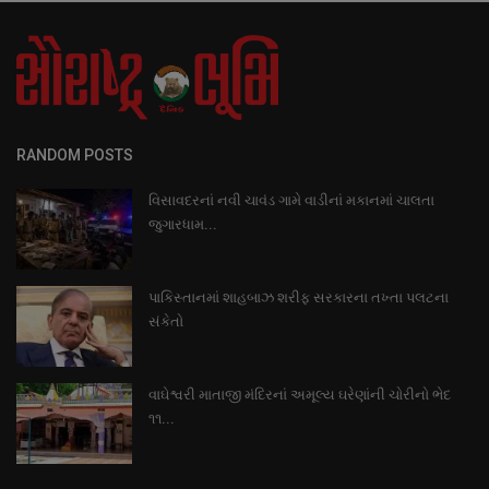
RANDOM POSTS
વિસાવદરનાં નવી ચાવંડ ગામે વાડીનાં મકાનમાં ચાલતા
જુગારધામ...
પાકિસ્તાનમાં શાહબાઝ શરીફ સરકારના તખ્તા પલટના
સંકેતો
વાઘેશ્વરી માતાજી મંદિરનાં અમૂલ્ય ઘરેણાંની ચોરીનો ભેદ
૧૧...