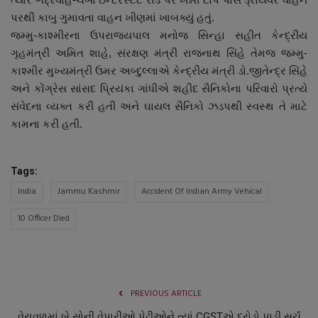
નાણાંકીય સમાચાર
પરથી કાબુ ગુમાવતા વાહન ખીણમાં ખાબક્યું હતું.
જમ્મુ-કાશ્મીરના ઉપરાજ્યપાલ મનોજ સિન્હા સહીત કેન્દ્રીય
સ્થાનિક સમાચાર
ગૃહમંત્રી અમિત શાહે, સંરક્ષણ મંત્રી રાજનાથ સિંહે તેમજ જમ્મુ-
કાશ્મીર મુખ્યમંત્રી ઉમર અબ્દુલ્લાએ કેન્દ્રીય મંત્રી ડો.જીતેન્દ્ર સિંહે
સ્પોર્ટ્સ
અને કોંગ્રેસ સાંસદ પ્રિયંકા ગાંધીએ શહીદ સૈનિકોના પરિવારો પ્રત્યે
સંવેદના વ્યક્ત કરી હતી અને ઘાયલ સૈનિકો ઝડપથી સ્વસ્થ તે માટે
રાશિફળ
કામના કરી હતી.
ગુનાખોરી
Tags:
India
Jammu Kashmir
Accident Of Indian Army Vehical
બોલિવૂડ
10 Officer Died
સ્વાસ્થ્ય
PREVIOUS ARTICLE
વેરાવળમાં બે સોની વેપારીઓ પેઢીઓને ત્યાં CGSTએ દરોડો પાડી સર્ચ