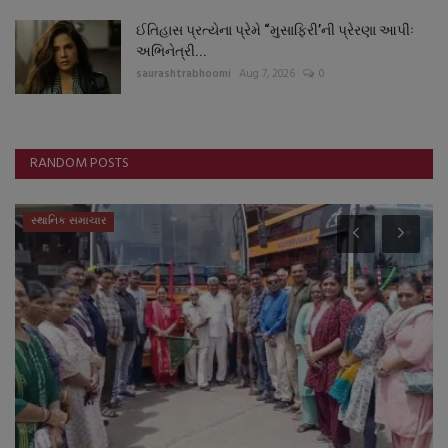
ઈતિહાસ પ્રત્યેના પ્રેમે “મુસાફિરી’ની પ્રેરણા આપીઃ
અભિનેત્રી...
saurashtrabhoomi
Aug 7, 2026
0
RANDOM POSTS
સ્થાનિક સમાચાર