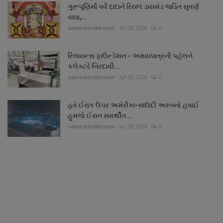
ગુરૂપૂણિર્માં પર્વે દાદાને રિયલ ડાયમંડ જડિત સુવર્ણ
વાઘા,...
saurashtrabhoomi
Jul 29, 2026
0
રિલાયન્સ ફાઉન્ડેશન - અક્ષયપાત્રની પહેલને
કલેક્ટરે બિરદાવી...
saurashtrabhoomi
Jul 29, 2026
0
હવે ઈરાક ઉપર અમેરીકા-સાઉદી અરબનો હવાઈ
હુમલો ઈરાન સમર્થીત...
saurashtrabhoomi
Jul 29, 2026
0