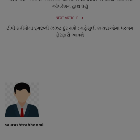
ઓપરેશન હાથ ધર્યુ
NEXT ARTICLE
ટીપી સ્કીમોમાં દ્ગછની ઝંઝટ દુર થશે : મહેસુલી કાયદાઓમાં ધરખમ
ફેરફારો આવશે
saurashtrabhoomi