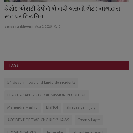
કેશોદ એસટી ડેપોને બે નવી બસની ભેટ : નાથદ્વારા
ટ
રૂટ પર નિયમિત...
ઘ
saurashtrabhoomi
Aug 5, 2026
0
sa
ી
TAGS
54 dead in flood and landslide incidents
PLANT A SAPLING FOR ADMISSION IN COLLEGE
Mahendra Mashru
BISNOI
Shreyas Iyer Injury
ACCIDENT OF TWO CNG RICKSHAWS
Creamy Layer
BIOMEDICAL VEST
Jayraj Ahir
LabourDepartment