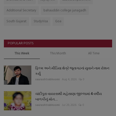
Additional Secretary
bahauddin college junagadh
South Gujarat
StudyVisa
Goa
POPULAR POSTS
This Week
This Month
All Time
ફિલ્મ અને મીડિયા ક્ષેત્રે જૂનાગઢનાં યુવાને નામ રોશન
કર્યું
saurashtrabhoomi
Aug 4, 2026
0
ચાંદીપુરા વાયરસથી મહેસાણા જીલ્લામાં 4 વર્ષીય
બાળકીનું મોત...
saurashtrabhoomi
Jul 29, 2026
0