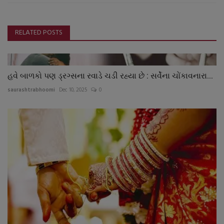
RELATED POSTS
હવે બાળકો પણ ડ્રગ્સના રવાડે ચડી રહ્યા છે : સર્વેના ચોંકાવનારા...
saurashtrabhoomi
Dec 10, 2025
0