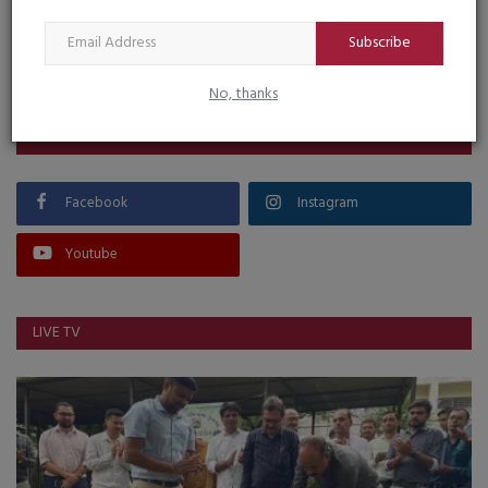
Subscribe
VOTING POLL
No, thanks
FOLLOW US
Facebook
Instagram
Youtube
LIVE TV