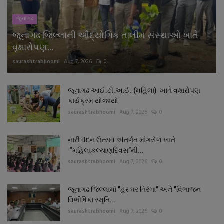
જુનાગઢ
જૂનાગઢ જિલ્લાની ઔદ્યોગિક તાલીમ સંસ્થાઓ ખાતે
વૃક્ષારોપણ...
saurashtrabhoomi
Aug 7, 2026
0
જૂનાગઢ આઈ.ટી.આઈ. (મહિલા) ખાતે વૃક્ષારોપણ
કાર્યક્રમ યોજાયો
saurashtrabhoomi
Aug 7, 2026
0
નારી વંદન ઉત્સવ અંતર્ગત માંગરોળ ખાતે
“મહિલાકલ્યાણદિવસ”ની...
saurashtrabhoomi
Aug 7, 2026
0
જૂનાગઢ જિલ્લામાં "હર ઘર તિરંગા" અને "વિભાજન
વિભીષિકા સ્મૃતિ...
saurashtrabhoomi
Aug 7, 2026
0