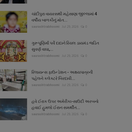
ચાંદીપુરા વાયરસથી મહેસાણા જીલ્લામાં 4
વર્ષીય બાળકીનું મોત...
saurashtrabhoomi
Jul 29, 2026
0
ગુરૂપૂણિર્માં પર્વે દાદાને રિયલ ડાયમંડ જડિત
સુવર્ણ વાઘા,...
saurashtrabhoomi
Jul 29, 2026
0
રિલાયન્સ ફાઉન્ડેશન - અક્ષયપાત્રની
પહેલને કલેક્ટરે બિરદાવી...
saurashtrabhoomi
Jul 29, 2026
0
હવે ઈરાક ઉપર અમેરીકા-સાઉદી અરબનો
હવાઈ હુમલો ઈરાન સમર્થીત...
saurashtrabhoomi
Jul 29, 2026
0