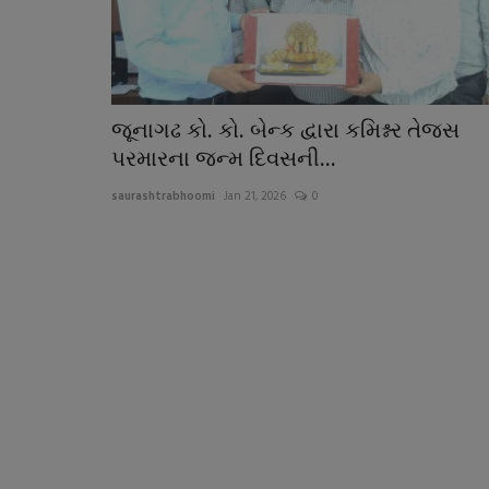
જૂનાગઢ કો. કો. બેન્ક દ્વારા કમિશ્નર તેજસ
પરમારના જન્મ દિવસની...
saurashtrabhoomi
Jan 21, 2026
0