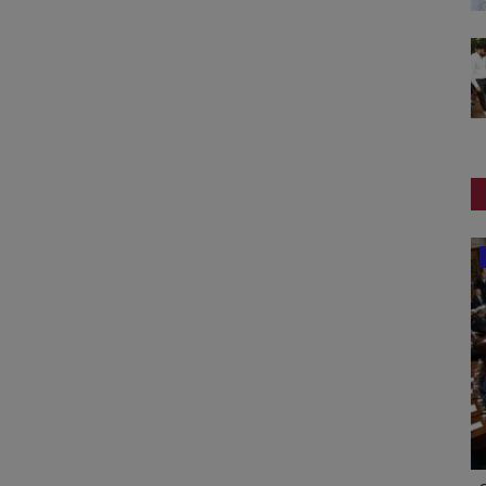
આંતરરાષ્ટ્રીય