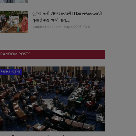
ગુજરાતની 289 સરકારી ITIમાં રાજ્યવ્યાપી
વૃક્ષારોપણ અભિયાન,...
saurashtrabhoomi
Aug 6, 2026
0
RANDOM POSTS
આંતરરાષ્ટ્રીય
આંતરરાષ્ટ્રીય