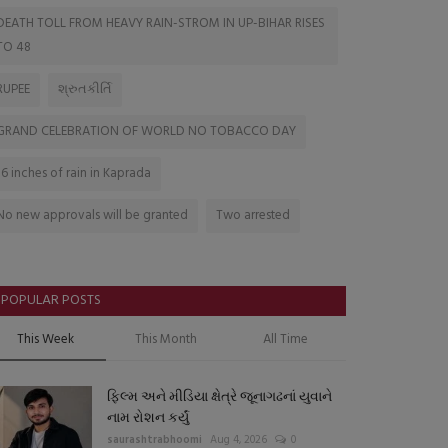
DEATH TOLL FROM HEAVY RAIN-STROM IN UP-BIHAR RISES
TO 48
RUPEE
શ્રુતકીર્તિ
GRAND CELEBRATION OF WORLD NO TOBACCO DAY
16 inches of rain in Kaprada
No new approvals will be granted
Two arrested
POPULAR POSTS
This Week
This Month
All Time
ફિલ્મ અને મીડિયા ક્ષેત્રે જૂનાગઢનાં યુવાને
નામ રોશન કર્યું
saurashtrabhoomi
Aug 4, 2026
0