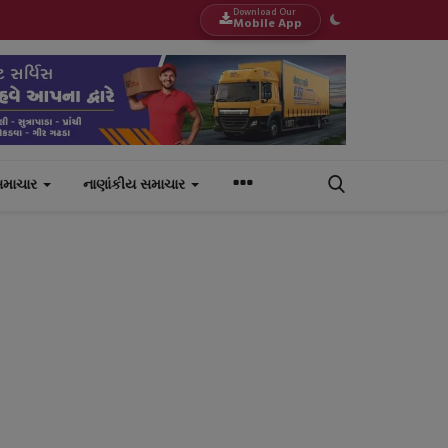
Download Our
Mobile App
સમાચાર
નાણાંકીય સમાચાર