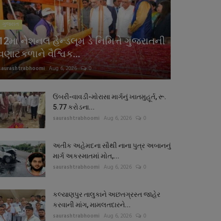
ગુજરાત
12મા નેશનલ હેન્ડલૂમ ડે નિમિત્તે ગુજરાતની
વણાટકળાને વૈશ્વિક...
saurashtrabhoomi
Aug 6, 2026
0
ઉંબરી-વાવડી-મોરાસા માર્ગનું ખાતમુહૂર્ત, રૂ.
5.77 કરોડના...
saurashtrabhoomi
Aug 6, 2026
0
અતીક અહેમદના સૌથી નાના પુત્ર અબાનનું
માર્ગ અકસ્માતમાં મોત,...
saurashtrabhoomi
Aug 6, 2026
0
કલ્યાણપુર તાલુકાને અછતગ્રસ્ત જાહેર
કરવાની માંગ, મામલતદારને...
saurashtrabhoomi
Aug 6, 2026
0