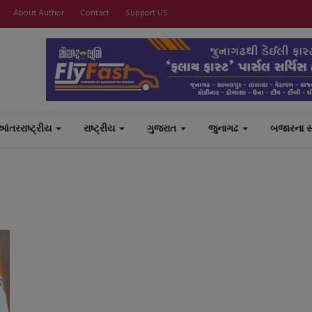
About Author
Contact
Support US
આંતરરાષ્ટ્રીય
રાષ્ટ્રીય
ગુજરાત
જુનાગઢ
બજારના 