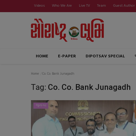
Videos
Who We Are
Live TV
Team
Guest Author
HOME
E-PAPER
DIPOTSAV SPECIAL
Home
Co. Co. Bank Junagadh
Tag:
Co. Co. Bank Junagadh
જુનાગઢ