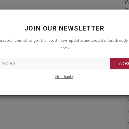
ામાયણ’ના
ઈરાને અખાતના દેશોને ધમકી આપી : જાે
ઈ
અમેરીકાએ હુમલો કર્યો...
અ
saurashtrabhoomi
Aug 6, 2026
0
sa
JOIN OUR NEWSLETTER
યુમ ડિઝાઇનર્સે
ur subscribers list to get the latest news, updates and special offers directly 
inbox
Subsc
No, thanks