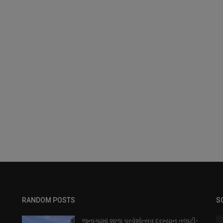
RANDOM POSTS
S
જૂનાગઢમાં શાળા પ્રવેશોત્સવ દરમ્યાન તલાટી-