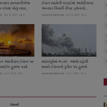
અત્યંત સનસનીખેજ
ઈરાન સામેની લડાઈમાં અમેરીકાના
્ડલમાં કોનું નામ...
અત્યંત કિંમતી રીપર ડ્રોનનો...
mi
Dec 19, 2025
0
saurashtrabhoomi
Jun 6, 2026
0
ગત આખીરાત ઈરાન પર
મધ્યપૂર્વમાં ભડકો : આજે વહેલી
િસાઈલ હુમલા કર્યા
સવારે ઈરાનનો કુવૈત પર હુમલો
mi
Jul 9, 2026
0
saurashtrabhoomi
Jun 1, 2026
0
Email