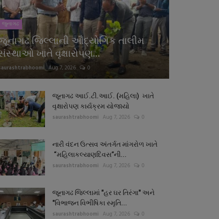
જુનાગઢ
જૂનાગઢ જિલ્લાની ઔદ્યોગિક તાલીમ
સંસ્થાઓ ખાતે વૃક્ષારોપણ...
saurashtrabhoomi
Aug 7, 2026
0
જૂનાગઢ આઈ.ટી.આઈ. (મહિલા) ખાતે
વૃક્ષારોપણ કાર્યક્રમ યોજાયો
saurashtrabhoomi
Aug 7, 2026
0
નારી વંદન ઉત્સવ અંતર્ગત માંગરોળ ખાતે
“મહિલાકલ્યાણદિવસ”ની...
saurashtrabhoomi
Aug 7, 2026
0
જૂનાગઢ જિલ્લામાં "હર ઘર તિરંગા" અને
"વિભાજન વિભીષિકા સ્મૃતિ...
saurashtrabhoomi
Aug 7, 2026
0