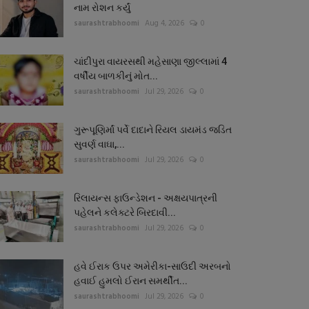
નામ રોશન કર્યું
saurashtrabhoomi
Aug 4, 2026
0
ચાંદીપુરા વાયરસથી મહેસાણા જીલ્લામાં 4
વર્ષીય બાળકીનું મોત...
saurashtrabhoomi
Jul 29, 2026
0
ગુરૂપૂણિર્માં પર્વે દાદાને રિયલ ડાયમંડ જડિત
સુવર્ણ વાઘા,...
saurashtrabhoomi
Jul 29, 2026
0
રિલાયન્સ ફાઉન્ડેશન - અક્ષયપાત્રની
પહેલને કલેક્ટરે બિરદાવી...
saurashtrabhoomi
Jul 29, 2026
0
હવે ઈરાક ઉપર અમેરીકા-સાઉદી અરબનો
હવાઈ હુમલો ઈરાન સમર્થીત...
saurashtrabhoomi
Jul 29, 2026
0