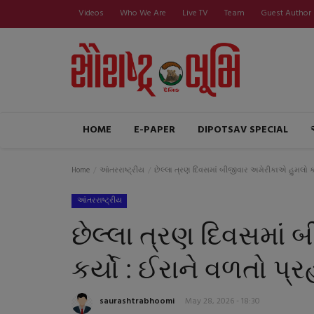
Videos
Who We Are
Live TV
Team
Guest Author
HOME
E-PAPER
DIPOTSAV SPECIAL
Home
આંતરરાષ્ટ્રીય
છેલ્લા ત્રણ દિવસમાં બીજીવાર અમેરીકાએ હુમલો કર્
આંતરરાષ્ટ્રીય
છેલ્લા ત્રણ દિવસમાં
કર્યો : ઈરાને વળતો પ્રહ
saurashtrabhoomi
May 28, 2026 - 18:30