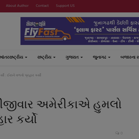
About Author
Contact
Support US
આંતરરાષ્ટ્રીય
રાષ્ટ્રીય
ગુજરાત
જુનાગઢ
બજારના 
યો : ઈરાને વળતો પ્રહાર કર્યો
 બીજીવાર અમેરીકાએ હુમલો
ાર કર્યો
0