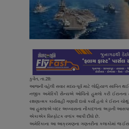
કુવૈત, તા.28:
આજની વહેલી સવાર મધ્ય-પૂર્વ માટે લોહિયાળ સાબિત થઈ છ
નજીક અમેરિકી સૈન્યએ ઓચિંતો હુમલો કરી ઈરાનના ત્ર
રક્ષણાત્મક કાર્યવાહી ગણાવી દાવો કર્યો હતો કે ઈરાન ચોથું
આ હુમલાએ બંદર અબ્બાસના નૌકાદળના અડ્ડાની આસપાસના 
એકાએક વિસ્ફોટક વળાંક આપી દીધો છે.
અમેરિકાના આ આક્રમણના ગણતરીના કલાકોમાં જ ઈરાનના 