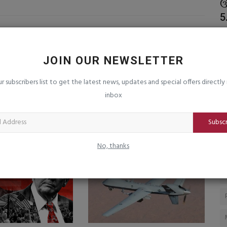
કરી તો
સબસિડાઇઝ ખાતરની કાળાબજારી અને
ઉ
ટેગિંગને રોકવા તપાસ અધિકારી...
5
saurashtrabhoomi
Aug 6, 2026
0
sa
સબસિડાઈઝડ ખાતરનો બિન-કૃષિ ઉપયોગ, બનાવટી ખાતર અને
ધા
JOIN OUR NEWSLETTER
સંગ્રહખોરી રોકવા અભિયાન : દરેક...
ગ્
ur subscribers list to get the latest news, updates and special offers directly 
inbox
Subsc
No, thanks