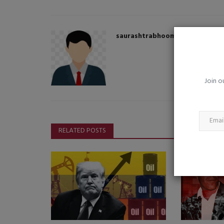
રિઝર્વ કોચમાં ગેરકાયદેસર મુસાફરી 
હવે ખૈર નહીં રહે
saurashtrabhoomi
Aug 6, 2026
0
saurashtrabhoomi
Join o
RELATED POSTS