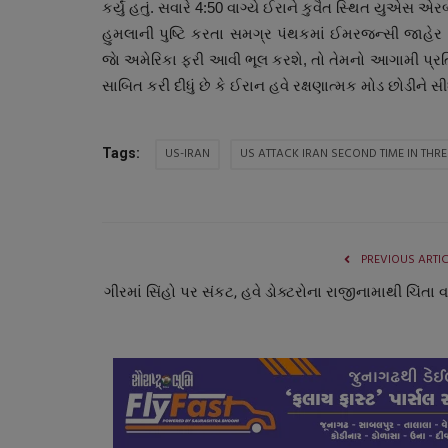
કર્યું હતું. સવારે 4:50 વાગ્યે ઈરાને કુવૈત સ્થિત યુએસ
હુમલાની પુષ્ટિ કરતા સમગ્ર પંથકમાં ઈમરજન્સી જાહેર
જાે અમેરિકા ફરી આવી ભૂલ કરશે, તો તેમનો આગામી પ્
સાબિત કરી દીધું છે કે ઈરાન હવે રક્ષણાત્મક મોડ છોડીને સી
US-IRAN
US ATTACK IRAN SECOND TIME IN THR
Tags:
રાષ્ટ્રીય
PREVIOUS ARTI
ગીરમાં સિંહો પર સંકટ, હવે ડોક્ટરોના રાજીનામાથી ચિંતા 