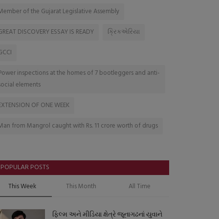
Member of the Gujarat Legislative Assembly
GREAT DISCOVERY ESSAY IS READY
ક્રિકએરિયા
GCCI
Power inspections at the homes of 7 bootleggers and anti-
social elements
EXTENSION OF ONE WEEK
Man from Mangrol caught with Rs. 11 crore worth of drugs
POPULAR POSTS
This Week
This Month
All Time
ફિલ્મ અને મીડિયા ક્ષેત્રે જૂનાગઢનાં યુવાને