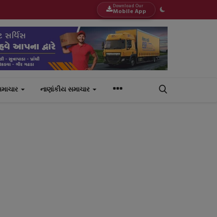
Download Our
Mobile App
સમાચાર
નાણાંકીય સમાચાર