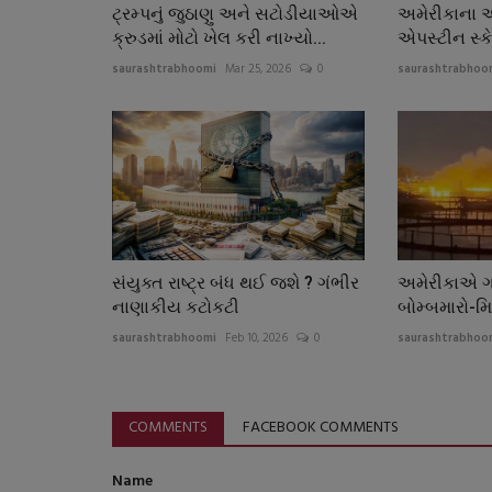
ટ્રમ્પનું જુઠાણુ અને સટોડીયાઓએ
અમેરીકાના 
ક્રુડમાં મોટો ખેલ કરી નાખ્યો...
એપસ્ટીન સ્કેન
saurashtrabhoomi
Mar 25, 2026
0
saurashtrabhoo
સંયુક્ત રાષ્ટ્ર બંધ થઈ જશે ? ગંભીર
અમેરીકાએ 
નાણાકીય કટોકટી
બોમ્બમારો-મ
saurashtrabhoomi
Feb 10, 2026
0
saurashtrabhoo
COMMENTS
FACEBOOK COMMENTS
Name