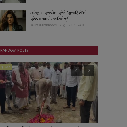
ઈતિહાસ પ્રત્યેના પ્રેમે “મુસાફિરી’ની
પ્રેરણા આપીઃ અભિનેત્રી...
saurashtrabhoomi
Aug 7, 2026
0
RANDOM POSTS
ગુજરાત
ગુનાખોરી