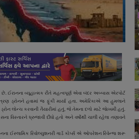
ે. ઈરાનના વ્યૂહાત્મક રીતે મહત્વપૂર્ણ એવા બંદર અબ્બાસ એરપોર્ટ
ણ ડ્રોનને હવામાં જ ફૂંકી માર્યા હતા. અમેરિકાએ આ હુમલાને
 ડ્રોન લોન્ચ કરવાની તૈયારીમાં હતું, જે તેમના દળો માટે જાેખમી હતું.
વિસ્તારને ધ્રુજાવી દીધો હતો અને વર્ષોથી ચાલી રહેલા તણાવને
ઈસ્લામિક રિવોલ્યુશનરી ગાર્ડ કોર્પ્સ એ ઓપરેશન રિવેન્જ શરૂ