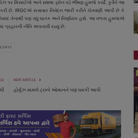
 એરબેઝ પર મિસાઈલો અને સશષા ડ્રોન વડે ભીષણ હુમલો કર્યો. કુવૈતે આ
 કરી છે. IRGCએ સત્તાવાર નિવેદન જારી કરીને ચેતવણી આપી છે કે
રતિસાદ તેનાથી પણ વધુ ઘાતક અને નિર્ણાયક હશે. આ વળતા હુમલાએ
ધા પ્રહારની નીતિ અપનાવી રહ્યું છે.
EE DAYS
ગુજરાત
CLE
NEXT ARTICLE
વધી
હોર્મુઝ મામલે ટ્રમ્પે ઓમાનને પણ ધમકી આપી