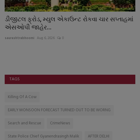
ડીજીટલ ફ્રોડ, મ્યુલ એકાઉન્ટ રોકવા ચાર સપ્તાહમાં
સ
એસઓપી જાહેર...
A
saurashtrabhoomi
Aug 6, 2026
0
sa
TAGS
Killing Of A Cow
EARLY MONSOON FORECAST TURNED OUT TO BE WORNG
Search and Rescue
CrimeNews
State Police Chief Gyanendrasingh Malik
AFTER DELHI