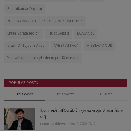
Bharatkumar Dayatar
700 GRAMS GOLD SEIZED FROM PRIVATE BUS
Entire Sorath region
Truck Seized
DENMARK
Crash Of Tejas In Dubai
CYBER ATTACK
MISBEHAVIOUR
You will get a gas cylinder in just 10 minutes
POPULAR POSTS
This Week
This Month
All Time
ફિલ્મ અને મીડિયા ક્ષેત્રે જૂનાગઢનાં યુવાને નામ રોશન
કર્યું
saurashtrabhoomi
Aug 4, 2026
0