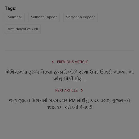
નાણાંકીય સમાચાર
Tags:
Mumbai
Sidhant Kapoor
Shraddha Kapoor
સ્થાનિક સમાચાર
Anti Narcotics Cell
સ્પોર્ટ્સ
રાશિફળ
PREVIOUS ARTICLE
ગુનાખોરી
વોશિંગ્ટનમાં ટ્રમ્પ વિરૂદ્ધ હજારો લોકો રસ્તા ઉપર ઊતરી આવ્યા, આ
વર્ષનું સૌથી મોટું...
બોલિવૂડ
NEXT ARTICLE
જળ જીવન મિશનમાં ગડબડ પર PM મોદીનું કડક વલણ ગુજરાતને
સ્વાસ્થ્ય
૧૨૦. ૬૫ કરોડની પેનલ્ટી