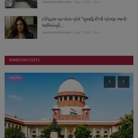
saurashtrabhoomi
Aug 7, 2026
0
ઈતિહાસ પ્રત્યેના પ્રેમે “મુસાફિરી’ની પ્રેરણા આપીઃ
અભિનેત્રી...
saurashtrabhoomi
Aug 7, 2026
0
RANDOM POSTS
રાષ્ટ્રીય