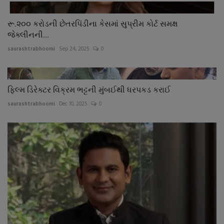
રૂ.૨૦૦ કરોડની છેતરપિંડીના કેસમાં સુપ્રીમ કોર્ટ સમક્ષ
જેક્લીનની...
saurashtrabhoomi
Sep 24, 2025
0
ફિલ્મ ડિરેક્ટર વિક્રમ ભટ્ટની મુંબઈથી ધરપકડ કરાઈ
saurashtrabhoomi
Dec 10, 2025
0