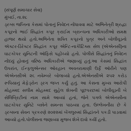
About Author
(સંપૂર્ણ સમાચાર સેવા)
મુંબઈ, તા.૨૮
Contact
ડ્રગ્સ જપ્તિના કેસમાં પોતાનું નિવેદન નોંધાવવા માટે અભિનેત્રી શ્રદ્ધા
કપૂરનો ભાઈ સિદ્ધાંત કપૂર ક્રાઈમ બ્રાન્ચના અધિકારીઓ સમક્ષ
Dipotsav Special
હાજર થયો હતો.અભિનેતા શક્તિ કપૂરનો પુત્ર અને બોલીવૂડનો
ઍક્ટર-ડિરેક્ટર સિદ્ધાંત કપૂર એન્ટિ-નાર્કાેટિક્સ સેલ (એએનસી)ના
આંતરરાષ્ટ્રીય
ઘાટકોપર યુનિટની ઑફિસે પહોંચ્યો હતો. પોલીસે સિદ્ધાંતનું નિવેદન
નોંધ્યું હોવાનું વરિષ્ઠ અધિકારીએ જણાવ્યું હતું.આ કેસમાં સિદ્ધાંત
રાષ્ટ્રીય
ઉપરાંત, ઈન્ફ્લુએન્સર ઓરહાન અવતરામાણી ઉર્ફે ઑરીને પણ
એએનસીએ ૨૬ નવેમ્બરે બોલાવ્યો હતો.એએનસીએ ૨૫૨ કરોડ
ગુજરાત
રૂપિયાનું મેફેડ્રોન ડ્રગ જપ્ત કર્યું હતું. આ કેસના મુખ્ય આરોપી
મોહમ્મદ સલીમ મોહમ્મદ સુહેલ શેખની પૂછપરછમાં બોલીવૂડની બે
જુનાગઢ
સેલિબ્રિટીનાં નામ સામે આવ્યાં હતાં, જેને પગલે એએનસીના
ઘાટકોપર યુનિટે બન્નેને સમન્સ પાઠવ્યા હતા. ઉલ્લેખનીય છે કે
Support US
ડ્રગ્સના સેવન પ્રકરણે ૨૦૨૨માં બેંગલુરુમાં સિદ્ધાંતને પકડી પાડવામાં
આવ્યો હતો.પોલીસના જણાવ્યા મુજબ શેખે દાવો કર્યાે હતો.
બજારના સમાચાર