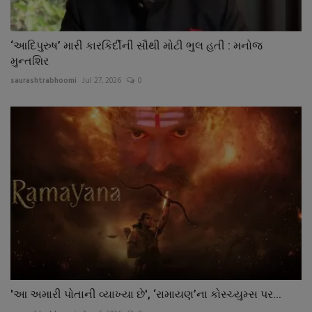
‘આદિપુરુષ’ મારી કારકિર્દીની સૌથી મોટી ભુલ હતી : મનોજ
મુન્તશિર
saurashtrabhoomi
Jul 27, 2026
0
'આ અમારી પોતાની વ્યાખ્યા છે', ‘રામાયણ’ના કોસ્ચ્યુમ્સ પર...