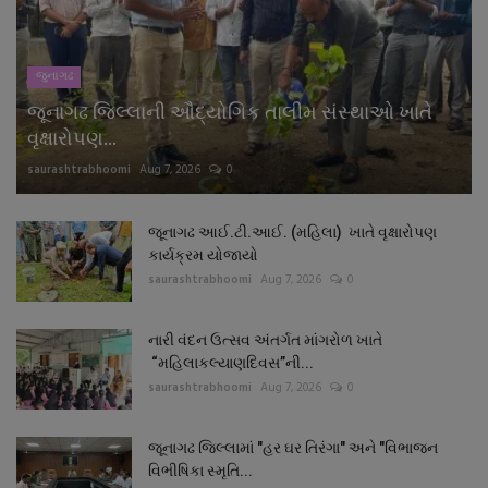
જુનાગઢ
જૂનાગઢ જિલ્લાની ઔદ્યોગિક તાલીમ સંસ્થાઓ ખાતે
વૃક્ષારોપણ...
saurashtrabhoomi
Aug 7, 2026
0
જૂનાગઢ આઈ.ટી.આઈ. (મહિલા) ખાતે વૃક્ષારોપણ
કાર્યક્રમ યોજાયો
saurashtrabhoomi
Aug 7, 2026
0
નારી વંદન ઉત્સવ અંતર્ગત માંગરોળ ખાતે
“મહિલાકલ્યાણદિવસ”ની...
saurashtrabhoomi
Aug 7, 2026
0
જૂનાગઢ જિલ્લામાં "હર ઘર તિરંગા" અને "વિભાજન
વિભીષિકા સ્મૃતિ...