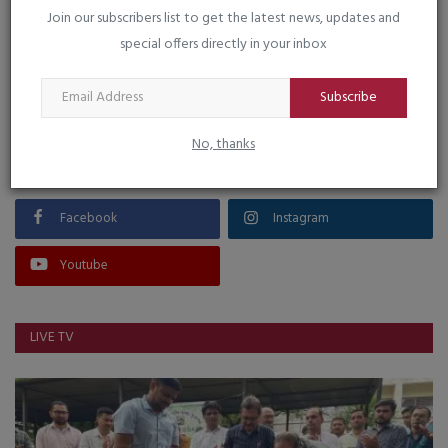
Join our subscribers list to get the latest news, updates and
special offers directly in your inbox
VOTING POLL
Subscribe
No, thanks
FOLLOW US
Facebook
Instagram
Youtube
LIVE TV