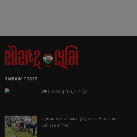
RANDOM POSTS
WPL ૨૦૨૬ નું શેડ્યૂલ જાહેર
જૂનાગઢ આઈ.ટી.આઈ. (મહિલા) ખાતે વૃક્ષારોપણ
કાર્યક્રમ યોજાયો