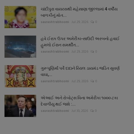
ચાંદીપુરા વાયરસથી મહેસાણા જીલ્લામાં 4 વર્ષીય
બાળકીનું મોત...
saurashtrabhoomi
Jul 29, 2026
0
હવે ઈરાક ઉપર અમેરીકા-સાઉદી અરબનો હવાઈ
હુમલો ઈરાન સમર્થીત...
saurashtrabhoomi
Jul 29, 2026
0
ગુરૂપૂણિર્માં પર્વે દાદાને રિયલ ડાયમંડ જડિત સુવર્ણ
વાઘા,...
saurashtrabhoomi
Jul 29, 2026
0
એઆઈ અને રોબોટ્સ વિના અમેરીકા ૧૦૦૦ ટકા
દેવાળીયુ થઈ જશે :...
saurashtrabhoomi
Jul 30, 2026
0