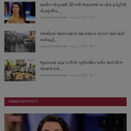
યાસીન બોનૂ સાથે ડેટિંગની અફવાઓ પર નોરા ફતેહીએ
તોડ્યું મૌન,...
saurashtrabhoomi
Aug 8, 2026
0
કાશ્મીરમાં આતંકવાદના ઓનલાઈન નેટવર્ક સામે મોટી
કાર્યવાહી,...
saurashtrabhoomi
Aug 8, 2026
0
જૂનાગઢમાં ૫૮૪.૫ કિલો પ્રતિબંધિત પનીર અને ચીઝ
એનાલોગનાં...
saurashtrabhoomi
Aug 8, 2026
0
RANDOM POSTS
બોલિવૂડ