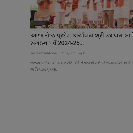
આજ રોજ પ્રદેશ કાર્યાલય શ્રી કમલમ ખાત
સંગઠન પર્વ 2024-25...
saurashtrabhoomi
Oct 4, 2025
0
ભાજપ પ્રદેશ અધ્યક્ષ તરીતે શિર્ષ નેતૃત્વએ મને જે જવાબદારી આપી છ
જે વિશ્વાસ મુક્યો...