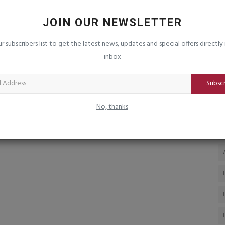
ામાયણ’ના
જૂનાગઢ જિલ્લાના નાગરિકો માટે સુવર્ણ તક:
સ
વડનગરની ભવ્ય વિરાસતને...
ટ
JOIN OUR NEWSLETTER
saurashtrabhoomi
Aug 3, 2026
0
sa
ur subscribers list to get the latest news, updates and special offers directly 
યુમ ડિઝાઇનર્સે
‘અનંત અનાદિ વડનગર’ થીમ પર યોજાનારી આ અનોખી સ્પર્ધામાં ભાગ
સબ
inbox
લઈ સર્જકો જીતી શકશે રૂ....
સં
Subsc
No, thanks