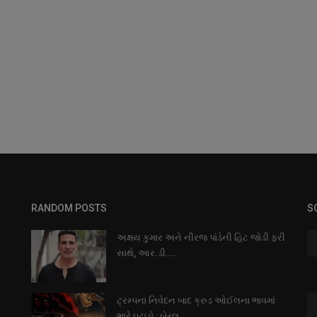
RANDOM POSTS
S
અક્ષય કુમાર અને નીરજ પાંડેની હિટ જોડી ફરી
સાથે, આર.ડી....
ટ્રમ્પના નિવેદન બાદ ક્રુડ ઓઈલના ભાવમાં
ભારે ઘટાડો : બેરલ...