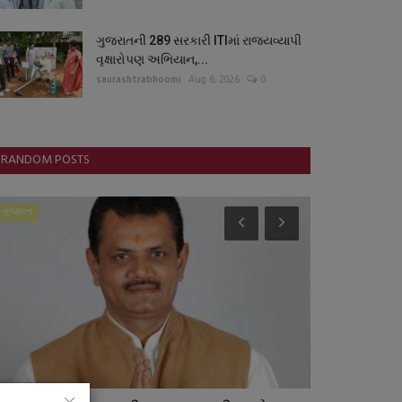
ગુજરાતની 289 સરકારી ITIમાં રાજ્યવ્યાપી
વૃક્ષારોપણ અભિયાન,...
saurashtrabhoomi
Aug 6, 2026
0
RANDOM POSTS
ગુજરાત
આંતરરાષ્ટ્રીય