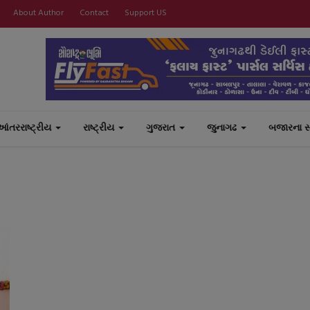
About Author
Contact
Support US
આંતરરાષ્ટ્રીય
રાષ્ટ્રીય
ગુજરાત
જુનાગઢ
બજારના 