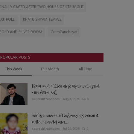
FINALLY CAGED AFTER TWO HOURS OF STRUGGLE
EXITPOLL
KHATU SHYAM TEMPLE
GOLD AND SILVER BOOM
GramPanchayat
POPULAR POSTS
This Week
This Month
All Time
ફિલ્મ અને મીડિયા ક્ષેત્રે જૂનાગઢનાં યુવાને
નામ રોશન કર્યું
saurashtrabhoomi
Aug 4, 2026
0
ચાંદીપુરા વાયરસથી મહેસાણા જીલ્લામાં 4
વર્ષીય બાળકીનું મોત...
saurashtrabhoomi
Jul 29, 2026
0