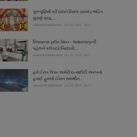
ગુરૂપૂણિર્માં પર્વે દાદાને રિયલ ડાયમંડ જડિત
સુવર્ણ વાઘા,...
saurashtrabhoomi
Jul 29, 2026
0
રિલાયન્સ ફાઉન્ડેશન - અક્ષયપાત્રની
પહેલને કલેક્ટરે બિરદાવી...
saurashtrabhoomi
Jul 29, 2026
0
હવે ઈરાક ઉપર અમેરીકા-સાઉદી અરબનો
હવાઈ હુમલો ઈરાન સમર્થીત...
saurashtrabhoomi
Jul 29, 2026
0