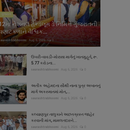
ગુજરાત
12મા નેશનલ હેન્ડલૂમ ડે નિમિત્તે ગુજરાતની
વણાટકળાને વૈશ્વિક...
saurashtrabhoomi
Aug 6, 2026
0
ઉંબરી-વાવડી-મોરાસા માર્ગનું ખાતમુહૂર્ત, રૂ.
5.77 કરોડના...
saurashtrabhoomi
Aug 6, 2026
0
અતીક અહેમદના સૌથી નાના પુત્ર અબાનનું
માર્ગ અકસ્માતમાં મોત,...
saurashtrabhoomi
Aug 6, 2026
0
કલ્યાણપુર તાલુકાને અછતગ્રસ્ત જાહેર
કરવાની માંગ, મામલતદારને...
saurashtrabhoomi
Aug 6, 2026
0