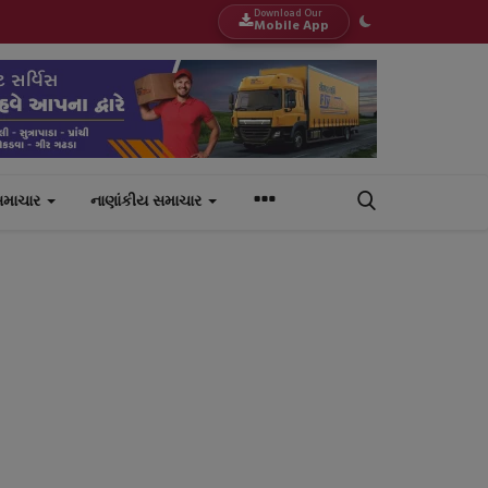
Download Our
Mobile App
સમાચાર
નાણાંકીય સમાચાર