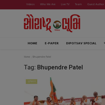
Videos
Who We Are
Live TV
Team
Guest Author
HOME
E-PAPER
DIPOTSAV SPECIAL
Home
Bhupendre Patel
Tag:
Bhupendre Patel
ગુજરાત