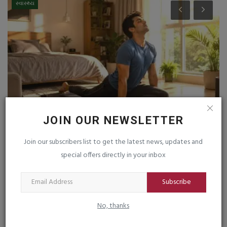
સ્વાસ્થ્ય
JOIN OUR NEWSLETTER
ઘરમાં છોડ રાખવાથી માત્ર સુંદરતા જ નહીં, મનને પણ
સ
Join our subscribers list to get the latest news, updates and
મળી શકે...
જ
special offers directly in your inbox
saurashtrabhoomi
Aug 10, 2026
0
sa
ઘરની આસપાસ હરિયાળી રાખવાની નાની ટેવ રોજિંદા જીવનમાં સકારાત્મક
આં
Subscribe
વાતાવરણ ઊભું કરી શકે...
સા
No, thanks