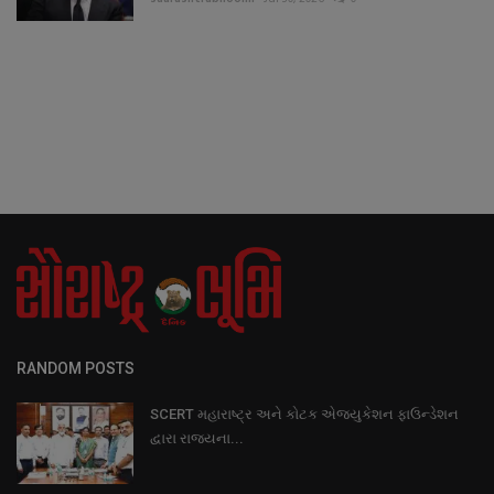
RANDOM POSTS
SCERT મહારાષ્ટ્ર અને કોટક એજ્યુકેશન ફાઉન્ડેશન
દ્વારા રાજ્યના...