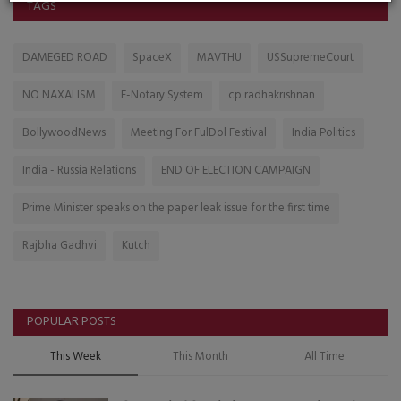
TAGS
DAMEGED ROAD
SpaceX
MAVTHU
USSupremeCourt
NO NAXALISM
E-Notary System
cp radhakrishnan
BollywoodNews
Meeting For FulDol Festival
India Politics
India - Russia Relations
END OF ELECTION CAMPAIGN
Prime Minister speaks on the paper leak issue for the first time
Rajbha Gadhvi
Kutch
POPULAR POSTS
This Week
This Month
All Time