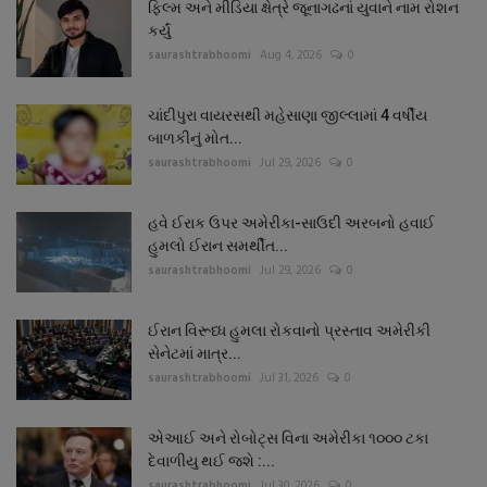
ફિલ્મ અને મીડિયા ક્ષેત્રે જૂનાગઢનાં યુવાને નામ રોશન
કર્યું
saurashtrabhoomi
Aug 4, 2026
0
ચાંદીપુરા વાયરસથી મહેસાણા જીલ્લામાં 4 વર્ષીય
બાળકીનું મોત...
saurashtrabhoomi
Jul 29, 2026
0
હવે ઈરાક ઉપર અમેરીકા-સાઉદી અરબનો હવાઈ
હુમલો ઈરાન સમર્થીત...
saurashtrabhoomi
Jul 29, 2026
0
ઈરાન વિરૂધ્ધ હુમલા રોકવાનો પ્રસ્તાવ અમેરીકી
સેનેટમાં માત્ર...
saurashtrabhoomi
Jul 31, 2026
0
એઆઈ અને રોબોટ્સ વિના અમેરીકા ૧૦૦૦ ટકા
દેવાળીયુ થઈ જશે :...
saurashtrabhoomi
Jul 30, 2026
0