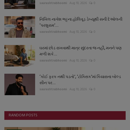
saurashtrabhoomi
Aug 10, 2026
0
નિખિલ નાગેશ ભટ્ટના હોલિવૂડ ડેબ્યૂથી સની દેઓલની
‘પરશુરામ’...
saurashtrabhoomi
Aug 10, 2026
0
ઘરમાં છોડ રાખવાથી માત્ર સુંદરતા જ નહીં, મનને પણ
મળી શકે...
saurashtrabhoomi
Aug 10, 2026
0
‘કોઈ ફરક નથી પડતો’, ‘ટોક્સિક’માં કિયારાના બોલ્ડ
સીન પર...
saurashtrabhoomi
Aug 10, 2026
0
RANDOM POSTS