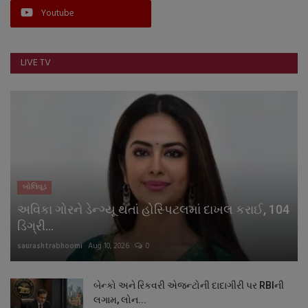
Youtube
નાણાંકીય સમાચાર
સ્થાનિક સમાચાર
LIVE TV
સ્પોર્ટ્સ
રાશિફળ
ગુનાખોરી
બોલિવૂડ
બોલિવૂડ
અવિકા ગોરને ડેન્ગ્યૂ થતાં હોસ્પિટલમાં દાખલ કરાઈ, 104
સ્વાસ્થ્ય
ડિગ્રી...
saurashtrabhoomi
Aug 10, 2026
0
બેન્કો અને રિકવરી એજન્ટોની દાદાગીરી પર RBIની
લગામ, લોન...