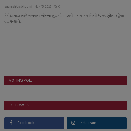
About Author
saurashtrabhoomi
Nov 15, 2025
0
ડેડીયાપાડા ખાતે ભગવાન બીરસા મુંડાની ૧પ૦મી જન્મ જયંતિની ઉજવણીમાં રહેલા
Contact
વડાપ્રધાને...
Dipotsav Special
આંતરરાષ્ટ્રીય
રાષ્ટ્રીય
ગુજરાત
VOTING POLL
જુનાગઢ
FOLLOW US
Support US
બજારના સમાચાર
Facebook
Instagram