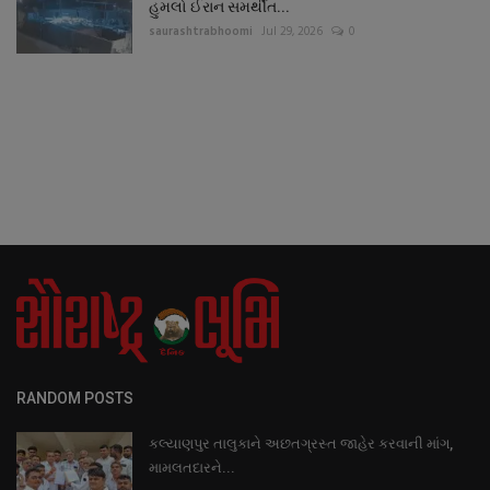
હુમલો ઈરાન સમર્થીત...
saurashtrabhoomi
Jul 29, 2026
0
RANDOM POSTS
કલ્યાણપુર તાલુકાને અછતગ્રસ્ત જાહેર કરવાની માંગ,
મામલતદારને...