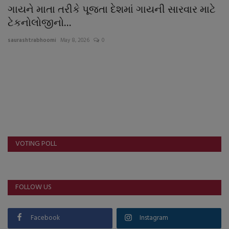
About Author
ગાયને માતા તરીકે પૂજતા દેશમાં ગાયની સારવાર માટે
ટેકનોલોજીનો...
Contact
saurashtrabhoomi
May 8, 2026
0
Dipotsav Special
આંતરરાષ્ટ્રીય
રાષ્ટ્રીય
ગુજરાત
VOTING POLL
જુનાગઢ
FOLLOW US
Support US
બજારના સમાચાર
Facebook
Instagram