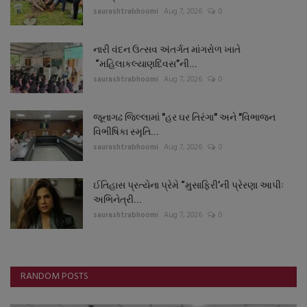
saurashtrabhoomi
Aug 7, 2026
0
નારી વંદન ઉત્સવ અંતર્ગત માંગરોળ ખાતે
“મહિલાકલ્યાણદિવસ”ની...
saurashtrabhoomi
Aug 7, 2026
0
જૂનાગઢ જિલ્લામાં "હર ઘર તિરંગા" અને "વિભાજન
વિભીષિકા સ્મૃતિ...
saurashtrabhoomi
Aug 7, 2026
0
ઈતિહાસ પ્રત્યેના પ્રેમે “મુસાફિરી’ની પ્રેરણા આપીઃ
અભિનેત્રી...
saurashtrabhoomi
Aug 7, 2026
0
RANDOM POSTS