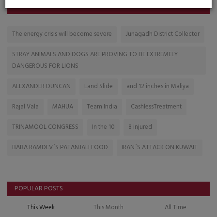
TAGS
The energy crisis will become severe
Junagadh District Collector
STRAY ANIMALS AND DOGS ARE PROVING TO BE EXTREMELY
DANGEROUS FOR LIONS
ALEXANDER DUNCAN
Land Slide
and 12 inches in Maliya
Rajal Vala
MAHUA
Team India
CashlessTreatment
TRINAMOOL CONGRESS
In the 10
8 injured
BABA RAMDEV`S PATANJALI FOOD
IRAN`S ATTACK ON KUWAIT
POPULAR POSTS
This Week
This Month
All Time