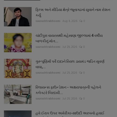
ફિલ્મ અને મીડિયા ક્ષેત્રે જૂનાગઢનાં યુવાને નામ રોશન
કર્યું
saurashtrabhoomi
Aug 4, 2026
0
ચાંદીપુરા વાયરસથી મહેસાણા જીલ્લામાં 4 વર્ષીય
બાળકીનું મોત...
saurashtrabhoomi
Jul 29, 2026
0
ગુરૂપૂણિર્માં પર્વે દાદાને રિયલ ડાયમંડ જડિત સુવર્ણ
વાઘા,...
saurashtrabhoomi
Jul 29, 2026
0
રિલાયન્સ ફાઉન્ડેશન - અક્ષયપાત્રની પહેલને
કલેક્ટરે બિરદાવી...
saurashtrabhoomi
Jul 29, 2026
0
હવે ઈરાક ઉપર અમેરીકા-સાઉદી અરબનો હવાઈ