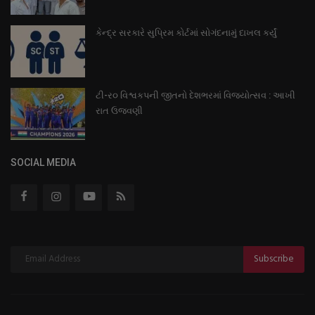
કેન્દ્ર સરકારે સુપ્રિમ કોર્ટમાં સોગંદનામું દાખલ કર્યું
ટી-ર૦ વિશ્વકપની જીતનો દેશભરમાં વિજયોત્સવ : આખી
રાત ઉજવણી
SOCIAL MEDIA
Subscribe