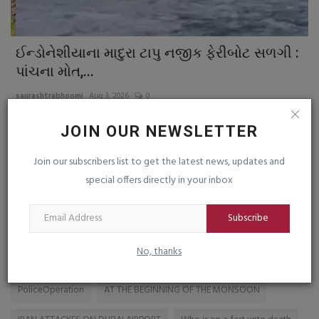
ઈન્ડોનેશીયાના માદુરા ટાપુ નજીક ફેરીબોટ સળગી :
ટ
પાંચના મોત,...
આ
saurashtrabhoomi
Aug 3, 2026
0
sa
JOIN OUR NEWSLETTER
Join our subscribers list to get the latest news, updates and
special offers directly in your inbox
TAGS
Subscribe
BLATANT NEGLIGENCE OF THE MUNICIPALITY AUTHORITIES
No, thanks
Devbhumi Dwarka
Unity March At Poicha
RMU
PoliceOperation
AT THE BEGINNING OF THE MONSOON