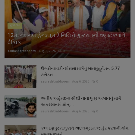
નાણાંકીય સમાચાર
સ્થાનિક સમાચાર
ગુજરાત
12મા નેશનલ હેન્ડલૂમ ડે નિમિત્તે ગુજરાતની વણાટકળાને
સ્પોર્ટ્સ
વૈશ્વિક...
saurashtrabhoomi
Aug 6, 2026
0
રાશિફળ
ગુનાખોરી
ઉંબરી-વાવડી-મોરાસા માર્ગનું ખાતમુહૂર્ત, રૂ. 5.77
કરોડના...
saurashtrabhoomi
Aug 6, 2026
0
બોલિવૂડ
અતીક અહેમદના સૌથી નાના પુત્ર અબાનનું માર્ગ
સ્વાસ્થ્ય
અકસ્માતમાં મોત,...
saurashtrabhoomi
Aug 6, 2026
0
કલ્યાણપુર તાલુકાને અછતગ્રસ્ત જાહેર કરવાની માંગ,
મામલતદારને...