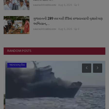
saurashtrabhoomi
Aug 6, 2026
0
ગુજરાતની 289 સરકારી ITIમાં રાજ્યવ્યાપી વૃક્ષારોપણ
અભિયાન,...
saurashtrabhoomi
Aug 6, 2026
0
RANDOM POSTS
આંતરરાષ્ટ્રીય