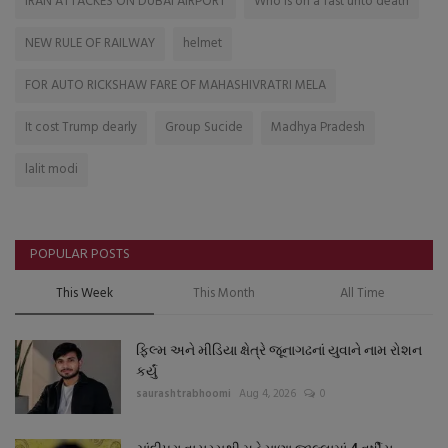
IRAN ATTACKES ON DUBAI AIRPORT
Who is on a fast unto death
NEW RULE OF RAILWAY
helmet
FOR AUTO RICKSHAW FARE OF MAHASHIVRATRI MELA
It cost Trump dearly
Group Sucide
Madhya Pradesh
lalit modi
POPULAR POSTS
This Week
This Month
All Time
ફિલ્મ અને મીડિયા ક્ષેત્રે જૂનાગઢનાં યુવાને નામ રોશન
કર્યું
saurashtrabhoomi
Aug 4, 2026
0