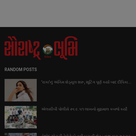
RANDOM POSTS
'રાકા'નું અંતિમ શેડ્યૂલ શરૂ, શૂટિંગ પૂર્ણ કર્યા બાદ દીપિકા...
એલસીબી પોલીસે રૂા.૯.૫૧ લાખનો મુદ્દામાલ કબજે કર્યો