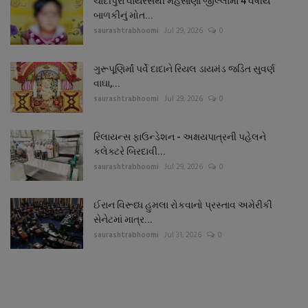
ચાંદીપુરા વાયરસથી મહેસાણા જીલ્લામાં 4 વર્ષીય
બાળકીનું મોત...
saurashtrabhoomi
Jul 29, 2026
0
ગુરૂપૂણિર્માં પર્વે દાદાને રિયલ ડાયમંડ જડિત સુવર્ણ
વાઘા,...
saurashtrabhoomi
Jul 29, 2026
0
રિલાયન્સ ફાઉન્ડેશન - અક્ષયપાત્રની પહેલને
કલેક્ટરે બિરદાવી...
saurashtrabhoomi
Jul 29, 2026
0
ઈરાન વિરૂધ્ધ હુમલા રોકવાનો પ્રસ્તાવ અમેરીકી
સેનેટમાં માત્ર...
saurashtrabhoomi
Jul 31, 2026
0