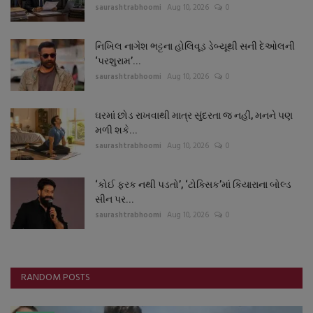
saurashtrabhoomi
Aug 10, 2026
0
નિખિલ નાગેશ ભટ્ટના હોલિવૂડ ડેબ્યૂથી સની દેઓલની
‘પરશુરામ’...
saurashtrabhoomi
Aug 10, 2026
0
ઘરમાં છોડ રાખવાથી માત્ર સુંદરતા જ નહીં, મનને પણ
મળી શકે...
saurashtrabhoomi
Aug 10, 2026
0
‘કોઈ ફરક નથી પડતો’, ‘ટોક્સિક’માં કિયારાના બોલ્ડ
સીન પર...
saurashtrabhoomi
Aug 10, 2026
0
RANDOM POSTS