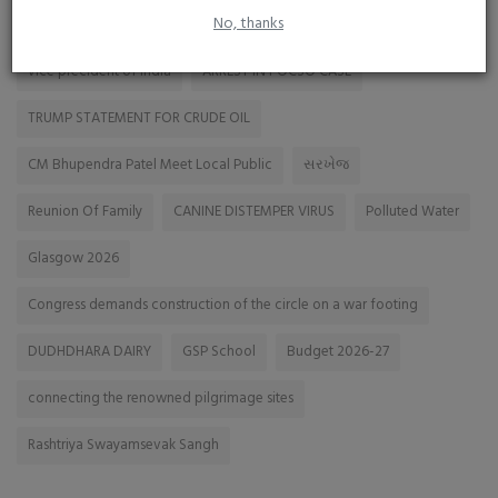
TAGS
No, thanks
vice precident of india
ARREST IN POCSO CASE
TRUMP STATEMENT FOR CRUDE OIL
CM Bhupendra Patel Meet Local Public
સરખેજ
Reunion Of Family
CANINE DISTEMPER VIRUS
Polluted Water
Glasgow 2026
Congress demands construction of the circle on a war footing
DUDHDHARA DAIRY
GSP School
Budget 2026-27
connecting the renowned pilgrimage sites
Rashtriya Swayamsevak Sangh