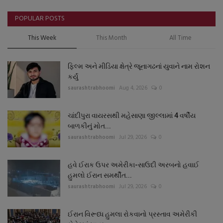
POPULAR POSTS
This Week
This Month
All Time
ફિલ્મ અને મીડિયા ક્ષેત્રે જૂનાગઢનાં યુવાને નામ રોશન
કર્યું
saurashtrabhoomi
Aug 4, 2026
0
ચાંદીપુરા વાયરસથી મહેસાણા જીલ્લામાં 4 વર્ષીય
બાળકીનું મોત...
saurashtrabhoomi
Jul 29, 2026
0
હવે ઈરાક ઉપર અમેરીકા-સાઉદી અરબનો હવાઈ
હુમલો ઈરાન સમર્થીત...
saurashtrabhoomi
Jul 29, 2026
0
ઈરાન વિરૂધ્ધ હુમલા રોકવાનો પ્રસ્તાવ અમેરીકી