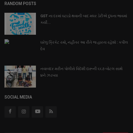
RANDOM POSTS
GST ના દરમાં ઘટાડો થવાની બાદ મધર ડેરીએ દુધના ભાવમાં
કર્યો...
ઘરેલુ ક્રિકેટ રમો, નહીંતર આ રીતે જ હારતા રહેશો : કપીલ
દેવ
નવાબંદર મરીન પોલીસે વિદેશી દારૂની ૬૬૭ બોટલ સાથે
૪ને ઝડપ્યા
SOCIAL MEDIA