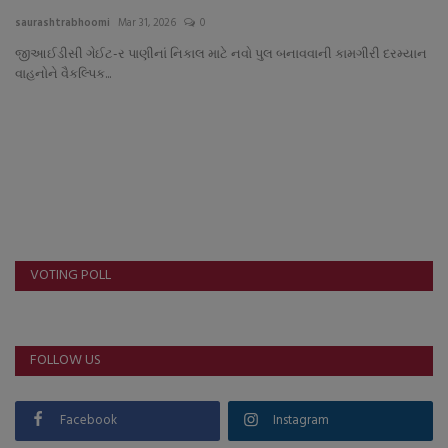
About Author
saurashtrabhoomi
Mar 31, 2026
0
જીઆઈડીસી ગેઈટ-ર પાણીનાં નિકાલ માટે નવો પુલ બનાવવાની કામગીરી દરમ્યાન
Contact
વાહનોને વૈકલ્પિક...
Dipotsav Special
આંતરરાષ્ટ્રીય
રાષ્ટ્રીય
ગુજરાત
VOTING POLL
જુનાગઢ
FOLLOW US
Support US
બજારના સમાચાર
Facebook
Instagram