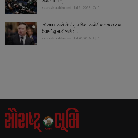
સેનેટમાં માત્ર...
saurashtrabhoomi
Jul 31, 2026
0
એઆઈ અને રોબોટ્સ વિના અમેરીકા ૧૦૦૦ ટકા
દેવાળીયુ થઈ જશે :...
saurashtrabhoomi
Jul 30, 2026
0