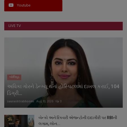
Youtube
નાણાંકીય સમાચાર
સ્થાનિક સમાચાર
LIVE TV
સ્પોર્ટ્સ
રાશિફળ
ગુનાખોરી
બોલિવૂડ
બોલિવૂડ
અવિકા ગોરને ડેન્ગ્યૂ થતાં હોસ્પિટલમાં દાખલ કરાઈ, 104
સ્વાસ્થ્ય
ડિગ્રી...
saurashtrabhoomi
Aug 10, 2026
0
બેન્કો અને રિકવરી એજન્ટોની દાદાગીરી પર RBIની
લગામ, લોન...