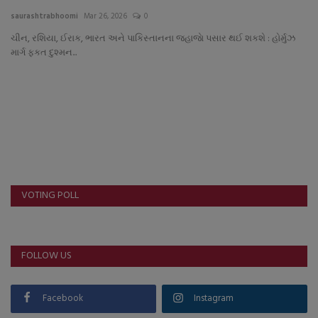
About Author
saurashtrabhoomi
Mar 26, 2026
0
ચીન, રશિયા, ઈરાક, ભારત અને પાકિસ્તાનના જહાજાે પસાર થઈ શકશે : હોર્મુઝ
Contact
માર્ગ ફકત દુશ્મન...
Dipotsav Special
આંતરરાષ્ટ્રીય
રાષ્ટ્રીય
ગુજરાત
VOTING POLL
જુનાગઢ
FOLLOW US
Support US
બજારના સમાચાર
Facebook
Instagram