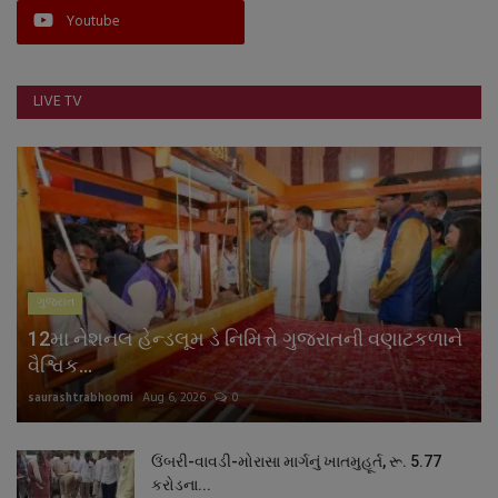
Youtube
નાણાંકીય સમાચાર
સ્થાનિક સમાચાર
LIVE TV
સ્પોર્ટ્સ
રાશિફળ
ગુનાખોરી
ગુજરાત
બોલિવૂડ
12મા નેશનલ હેન્ડલૂમ ડે નિમિત્તે ગુજરાતની વણાટકળાને
સ્વાસ્થ્ય
વૈશ્વિક...
saurashtrabhoomi
Aug 6, 2026
0
ઉંબરી-વાવડી-મોરાસા માર્ગનું ખાતમુહૂર્ત, રૂ. 5.77
કરોડના...