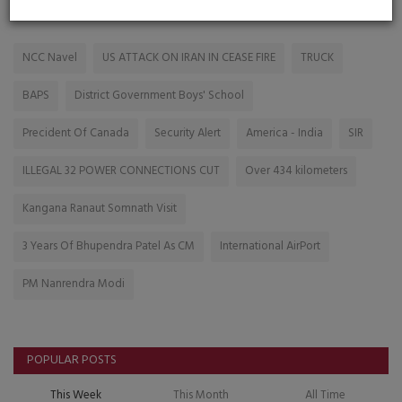
TAGS
NCC Navel
US ATTACK ON IRAN IN CEASE FIRE
TRUCK
BAPS
District Government Boys' School
Precident Of Canada
Security Alert
America - India
SIR
ILLEGAL 32 POWER CONNECTIONS CUT
Over 434 kilometers
Kangana Ranaut Somnath Visit
3 Years Of Bhupendra Patel As CM
International AirPort
PM Nanrendra Modi
POPULAR POSTS
This Week
This Month
All Time