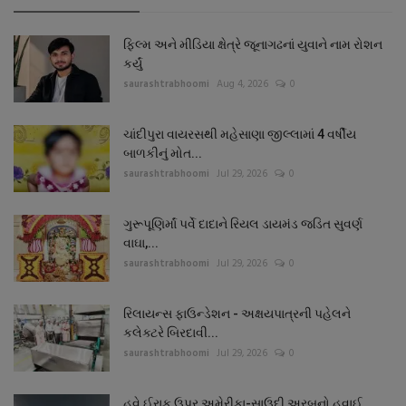
ફિલ્મ અને મીડિયા ક્ષેત્રે જૂનાગઢનાં યુવાને નામ રોશન
કર્યું
saurashtrabhoomi
Aug 4, 2026
0
ચાંદીપુરા વાયરસથી મહેસાણા જીલ્લામાં 4 વર્ષીય
બાળકીનું મોત...
saurashtrabhoomi
Jul 29, 2026
0
ગુરૂપૂણિર્માં પર્વે દાદાને રિયલ ડાયમંડ જડિત સુવર્ણ
વાઘા,...
saurashtrabhoomi
Jul 29, 2026
0
રિલાયન્સ ફાઉન્ડેશન - અક્ષયપાત્રની પહેલને
કલેક્ટરે બિરદાવી...
saurashtrabhoomi
Jul 29, 2026
0
હવે ઈરાક ઉપર અમેરીકા-સાઉદી અરબનો હવાઈ