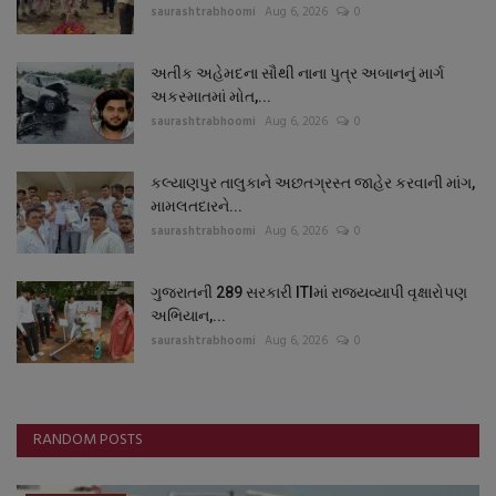
saurashtrabhoomi
Aug 6, 2026
0
અતીક અહેમદના સૌથી નાના પુત્ર અબાનનું માર્ગ
અકસ્માતમાં મોત,...
saurashtrabhoomi
Aug 6, 2026
0
કલ્યાણપુર તાલુકાને અછતગ્રસ્ત જાહેર કરવાની માંગ,
મામલતદારને...
saurashtrabhoomi
Aug 6, 2026
0
ગુજરાતની 289 સરકારી ITIમાં રાજ્યવ્યાપી વૃક્ષારોપણ
અભિયાન,...
saurashtrabhoomi
Aug 6, 2026
0
RANDOM POSTS