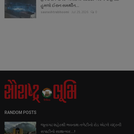
હુમલો ઈરાન સમર્થીત...
saurashtrabhoomi
Jul 29, 2026
0
RANDOM POSTS
જૂનાગઢ શહેરથી ભવનાથ તળેટીનો રોડ એટલે ચંદ્રની
સપાટીનો સાક્ષાત્કાર...!