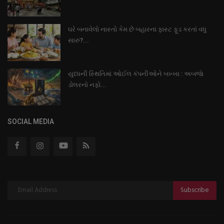
ઘરે બનાવેલો નાસ્તો કેમ છે બહારના ફાસ્ટ ફૂડ કરતાં વધુ
સારું?...
યુધ્ધની સ્થિતિમાં ઓઈલ કંપનીઓને બખ્ખા : અબજાે
ડોલરનો નફો...
SOCIAL MEDIA
Subscribe