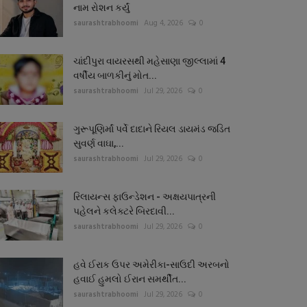
નામ રોશન કર્યું
saurashtrabhoomi
Aug 4, 2026
0
ચાંદીપુરા વાયરસથી મહેસાણા જીલ્લામાં 4
વર્ષીય બાળકીનું મોત...
saurashtrabhoomi
Jul 29, 2026
0
ગુરૂપૂણિર્માં પર્વે દાદાને રિયલ ડાયમંડ જડિત
સુવર્ણ વાઘા,...
saurashtrabhoomi
Jul 29, 2026
0
રિલાયન્સ ફાઉન્ડેશન - અક્ષયપાત્રની
પહેલને કલેક્ટરે બિરદાવી...
saurashtrabhoomi
Jul 29, 2026
0
હવે ઈરાક ઉપર અમેરીકા-સાઉદી અરબનો
હવાઈ હુમલો ઈરાન સમર્થીત...
saurashtrabhoomi
Jul 29, 2026
0