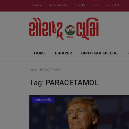
Videos
Who We Are
Live TV
Team
Guest Author
HOME
E-PAPER
DIPOTSAV SPECIAL
Home
PARACETAMOL
Tag:
PARACETAMOL
આંતરરાષ્ટ્રીય