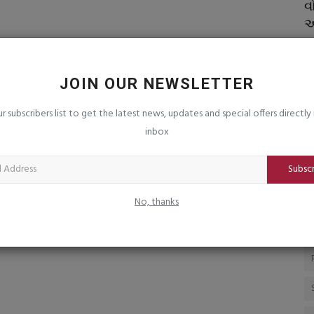
સુધી
રિઝર્વ બેંકે વ્યાજદર યથાવત રાખ્યા : લોન
વ
સસ્તી નહીં થાય
અ
saurashtrabhoomi
Aug 5, 2026
0
sa
JOIN OUR NEWSLETTER
ur subscribers list to get the latest news, updates and special offers directly 
inbox
Subsc
No, thanks