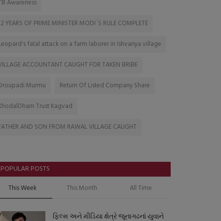
TB Awareness
12 YEARS OF PRIME MINISTER MODI`S RULE COMPLETE
Leopard's fatal attack on a farm laborer in Ishvariya village
VILLAGE ACCOUNTANT CAUGHT FOR TAKEN BRIBE
Droupadi Murmu
Return Of Listed Company Share
KhodalDham Trust Kagvad
FATHER AND SON FROM RAWAL VILLAGE CAUGHT
POPULAR POSTS
This Week
This Month
All Time
ફિલ્મ અને મીડિયા ક્ષેત્રે જૂનાગઢનાં યુવાને