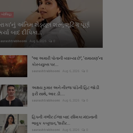
બોલિવૂડ
'રાકા'નું અંતિમ શેડ્યૂલ શરૂ, શૂટિંગ પૂર્ણ
કર્યા બાદ દીપિકા...
saurashtrabhoomi
Aug 6, 2026
0
'આ અમારી પોતાની વ્યાખ્યા છે', ‘રામાયણ’ના
કોસ્ચ્યુમ્સ પર...
saurashtrabhoomi
Aug 6, 2026
0
અક્ષય કુમાર અને નીરજ પાંડેની હિટ જોડી
ફરી સાથે, આર.ડી....
saurashtrabhoomi
Aug 6, 2026
0
હિપની ગંભીર ઈજા બાદ રશ્મિકા મંદાનાની
ભાવુક કબૂલાત, 'શરીર...
saurashtrabhoomi
Aug 6, 2026
0