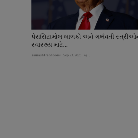
પેરાસિટામોલ બાળકો અને ગર્ભવતી સ્ત્રીઓ
સ્વાસ્થ્ય માટે...
saurashtrabhoomi
Sep 23, 2025
0