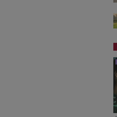
રાષ્ટ્રીય