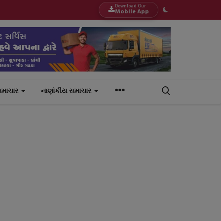
Download Our
Mobile App
સમાચાર
નાણાંકીય સમાચાર