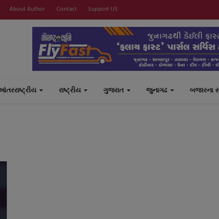
About Author
Contact
Support US
આંતરરાષ્ટ્રીય
રાષ્ટ્રીય
ગુજરાત
જુનાગઢ
બજારના 