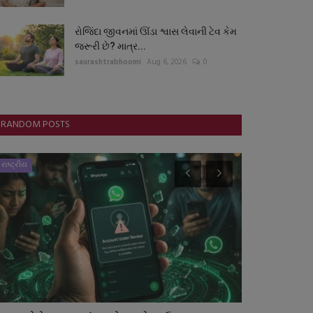
રોજિંદા જીવનમાં ઊંડા શ્વાસ લેવાની ટેવ કેમ
જરૂરી છે? માત્ર...
saurashtrabhoomi
Aug 6, 2026
0
RANDOM POSTS
રાષ્ટ્રીય
સ્પોર્ટ્સ