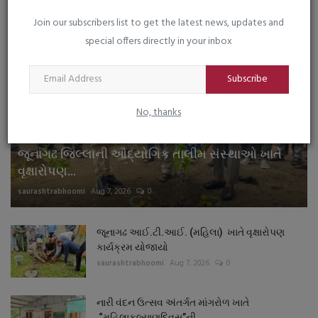
LIVE TV
Join our subscribers list to get the latest news, updates and
special offers directly in your inbox
Subscribe
No, thanks
જુનાગઢ
જૂનાગઢ જિલ્લાની ઔદ્યોગિક તાલીમ સંસ્થાઓ ખાતે
વૃક્ષારોપણ...
saurashtrabhoomi
Aug 7, 2026
0
જૂનાગઢ આઈ.ટી.આઈ. (મહિલા) ખાતે વૃક્ષારોપણ
કાર્યક્રમ યોજાયો
saurashtrabhoomi
Aug 7, 2026
0
નારી વંદન ઉત્સવ અંતર્ગત માંગરોળ ખાતે
“મહિલાકલ્યાણદિવસ”ની...