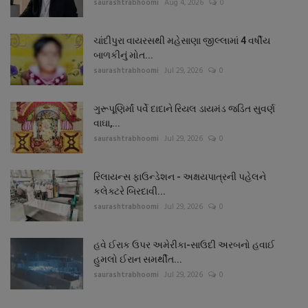
saurashtrabhoomi
Aug 4, 2026
0
ચાંદીપુરા વાયરસથી મહેસાણા જીલ્લામાં 4 વર્ષીય
બાળકીનું મોત...
saurashtrabhoomi
Jul 29, 2026
0
ગુરૂપૂણિર્માં પર્વે દાદાને રિયલ ડાયમંડ જડિત સુવર્ણ
વાઘા,...
saurashtrabhoomi
Jul 29, 2026
0
રિલાયન્સ ફાઉન્ડેશન - અક્ષયપાત્રની પહેલને
કલેક્ટરે બિરદાવી...
saurashtrabhoomi
Jul 29, 2026
0
હવે ઈરાક ઉપર અમેરીકા-સાઉદી અરબનો હવાઈ
હુમલો ઈરાન સમર્થીત...
saurashtrabhoomi
Jul 29, 2026
0