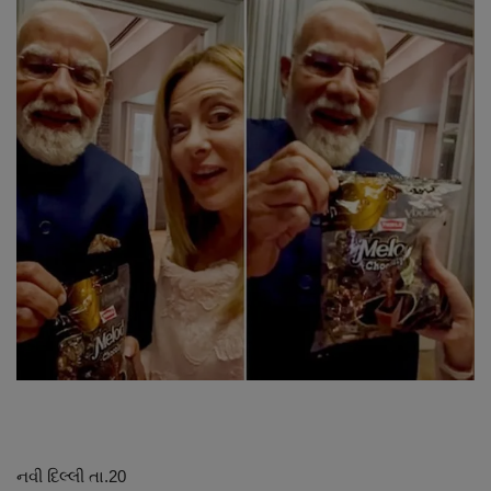
About Author
Contact
Dipotsav Special
આંતરરાષ્ટ્રીય
રાષ્ટ્રીય
ગુજરાત
જુનાગઢ
Support US
બજારના સમાચાર
નવી દિલ્લી તા.20