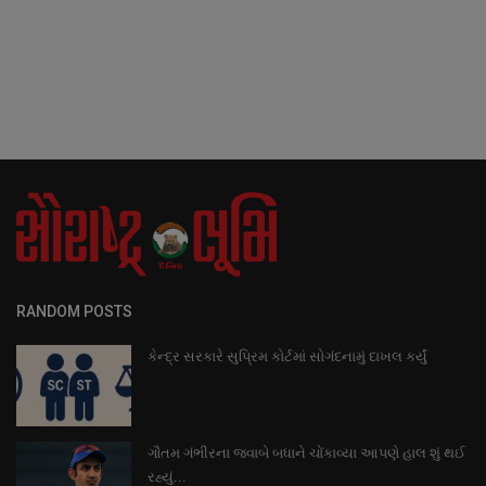
RANDOM POSTS
કેન્દ્ર સરકારે સુપ્રિમ કોર્ટમાં સોગંદનામું દાખલ કર્યું
ગૌતમ ગંભીરના જવાબે બધાને ચોંકાવ્યા આપણે હાલ શું થઈ
રહ્યું...