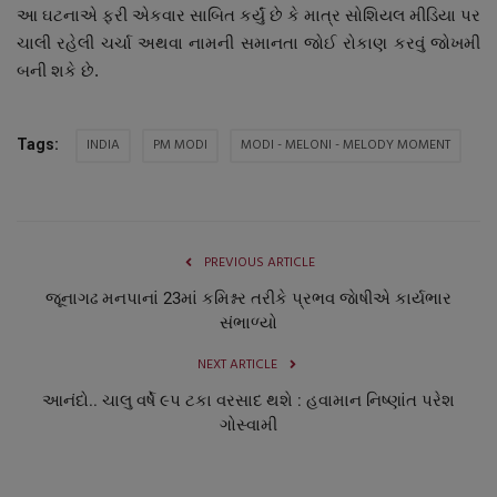
આ ઘટનાએ ફરી એકવાર સાબિત કર્યું છે કે માત્ર સોશિયલ મીડિયા પર
ચાલી રહેલી ચર્ચા અથવા નામની સમાનતા જોઈ રોકાણ કરવું જોખમી
બની શકે છે.
INDIA
PM MODI
MODI - MELONI - MELODY MOMENT
Tags:
PREVIOUS ARTICLE
જૂનાગઢ મનપાનાં 23માં કમિશ્નર તરીકે પ્રભવ જાેષીએ કાર્યભાર
સંભાળ્યો
NEXT ARTICLE
આનંદો.. ચાલુ વર્ષે ૯પ ટકા વરસાદ થશે : હવામાન નિષ્ણાંત પરેશ
ગોસ્વામી