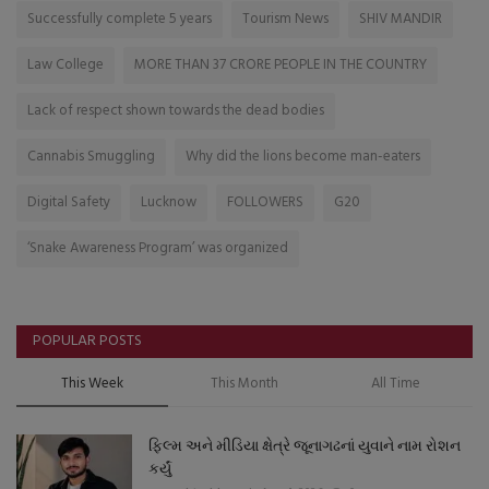
Successfully complete 5 years
Tourism News
SHIV MANDIR
Law College
MORE THAN 37 CRORE PEOPLE IN THE COUNTRY
Lack of respect shown towards the dead bodies
Cannabis Smuggling
Why did the lions become man-eaters
Digital Safety
Lucknow
FOLLOWERS
G20
‘Snake Awareness Program’ was organized
POPULAR POSTS
This Week
This Month
All Time
ફિલ્મ અને મીડિયા ક્ષેત્રે જૂનાગઢનાં યુવાને નામ રોશન
કર્યું