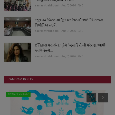
saurashtrabhoomi
Aug 7, 2026
0
જૂનાગઢ જિલ્લામાં "હર ઘર તિરંગા" અને "વિભાજન
વિભીષિકા સ્મૃતિ...
saurashtrabhoomi
Aug 7, 2026
0
ઈતિહાસ પ્રત્યેના પ્રેમે “મુસાફિરી’ની પ્રેરણા આપીઃ
અભિનેત્રી...
saurashtrabhoomi
Aug 7, 2026
0
RANDOM POSTS
બજારના સમાચાર