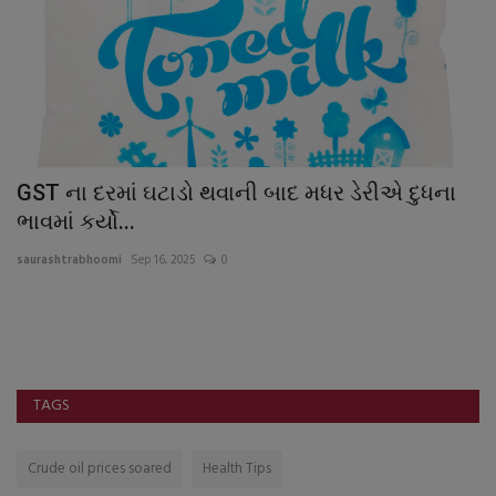
GST ના દરમાં ઘટાડો થવાની બાદ મધર ડેરીએ દુધના
ઈ
ભાવમાં કર્યો...
કે
saurashtrabhoomi
Sep 16, 2025
0
sa
TAGS
Crude oil prices soared
Health Tips