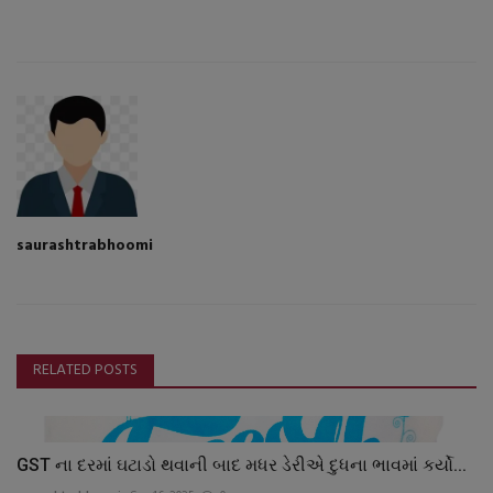
saurashtrabhoomi
RELATED POSTS
GST ના દરમાં ઘટાડો થવાની બાદ મધર ડેરીએ દુધના ભાવમાં કર્યો...