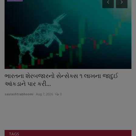
ભારતના શેરબજારનો સેન્સેક્સ ૧ લાખના જાદુઈ
હ
આંકડાને પાર કરી...
હ
saurashtrabhoomi
Aug 7, 2026
0
sa
TAGS