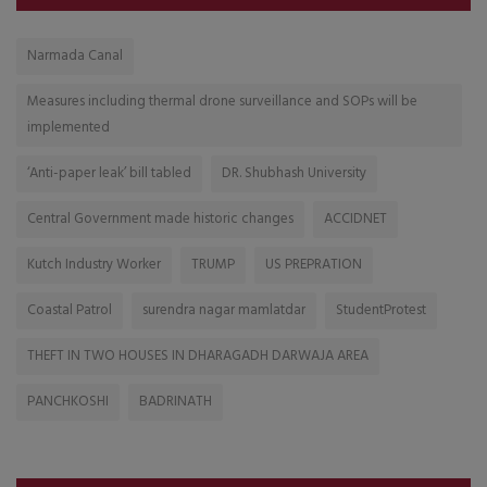
Narmada Canal
Measures including thermal drone surveillance and SOPs will be
implemented
‘Anti-paper leak’ bill tabled
DR. Shubhash University
Central Government made historic changes
ACCIDNET
Kutch Industry Worker
TRUMP
US PREPRATION
Coastal Patrol
surendra nagar mamlatdar
StudentProtest
THEFT IN TWO HOUSES IN DHARAGADH DARWAJA AREA
PANCHKOSHI
BADRINATH