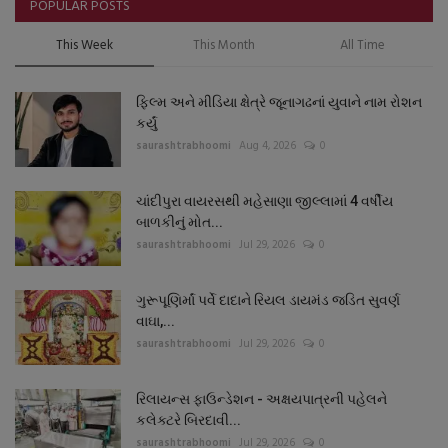
POPULAR POSTS
This Week
This Month
All Time
ફિલ્મ અને મીડિયા ક્ષેત્રે જૂનાગઢનાં યુવાને નામ રોશન
કર્યું
saurashtrabhoomi
Aug 4, 2026
0
ચાંદીપુરા વાયરસથી મહેસાણા જીલ્લામાં 4 વર્ષીય
બાળકીનું મોત...
saurashtrabhoomi
Jul 29, 2026
0
ગુરૂપૂણિર્માં પર્વે દાદાને રિયલ ડાયમંડ જડિત સુવર્ણ
વાઘા,...
saurashtrabhoomi
Jul 29, 2026
0
રિલાયન્સ ફાઉન્ડેશન - અક્ષયપાત્રની પહેલને
કલેક્ટરે બિરદાવી...
saurashtrabhoomi
Jul 29, 2026
0