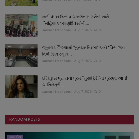
નારી વંદન ઉત્સવ અંતર્ગત માંગરોળ ખાતે
“મહિલાકલ્યાણદિવસ”ની...
saurashtrabhoomi
Aug 7, 2026
0
જૂનાગઢ જિલ્લામાં "હર ઘર તિરંગા" અને "વિભાજન
વિભીષિકા સ્મૃતિ...
saurashtrabhoomi
Aug 7, 2026
0
ઈતિહાસ પ્રત્યેના પ્રેમે “મુસાફિરી’ની પ્રેરણા આપીઃ
અભિનેત્રી...
saurashtrabhoomi
Aug 7, 2026
0
RANDOM POSTS
રાષ્ટ્રીય