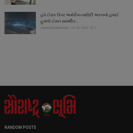
હવે ઈરાક ઉપર અમેરીકા-સાઉદી અરબનો હવાઈ
હુમલો ઈરાન સમર્થીત...
saurashtrabhoomi
Jul 29, 2026
0
RANDOM POSTS