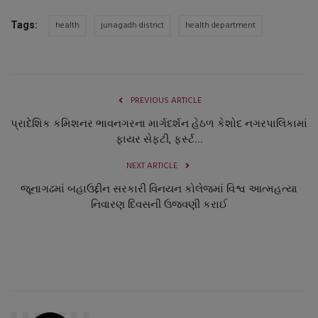
health
junagadh district
health department
Tags:
PREVIOUS ARTICLE
પ્રાદેશિક કમિશનર ભાવનગરના માર્ગદર્શન હેઠળ કેશોદ નગરપાલિકામાં
ફાયર સેફટી, ફર્સ્ટ...
NEXT ARTICLE
જૂનાગઢમાં બહાઉદ્દીન સરકારી વિનયન કોલેજમાં વિશ્વ આત્મહત્યા
નિવારણ દિવસની ઉજવણી કરાઈ