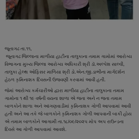
નાણાંકીય સમાચાર
સ્થાનિક સમાચાર
સ્પોર્ટ્સ
જૂનાગઢ તા.૧૧,
રાશિફળ
જૂનાગઢ જિલ્લાના માળીયા હાટીના તાલુકાના તમામ ગામોમાં આરોગ્ય
વિભાગના મુખ્ય જિલ્લા આરોગ્ય અધિકારી શ્રી ડૉ.અલ્પેશ સાલ્વી,
ગુનાખોરી
તાલુકા હેલ્થ ઓફિસર માળિયા શ્રી ડો.એન.જી.ડાભીના માર્ગદર્શન
હેઠળ કૃમિનાશક દિવસની ઉજવણી કરવામાં આવી હતી.
બોલિવૂડ
જેમાં આરોગ્ય કર્મચારીઓ દ્વારા માળીયા હાટીના તાલુકાના તમામ
ગામોના ૧ થી ૧૯ વર્ષની વયના શાળા એ જતા અને ન જતા તમામ
સ્વાસ્થ્ય
બાળકોને શાળા અને આંગણવાડીમાં કૃમિનાશક ગોળી આપવામાં આવી
હતી અને આ તકે જે બાળકોને કૃમિનાશક ગોળી આપવાની બાકી હોય
એ તમામ બાળકોને આગામી તા.૧૮/૦૯/૨૦૨૫ મોપ અપ રાઉન્ડના
દિવસે આ ગોળી આપવામાં આવશે.