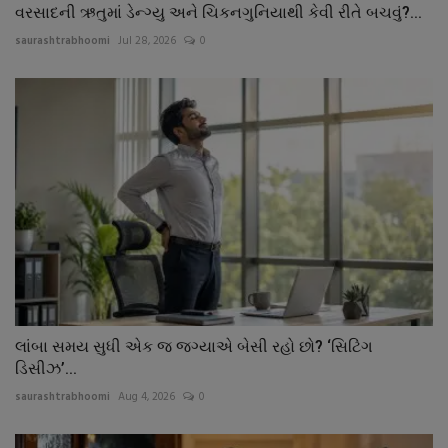
વરસાદની ઋતુમાં ડેન્ગ્યુ અને ચિકનગુનિયાથી કેવી રીતે બચવું?...
saurashtrabhoomi
Jul 28, 2026
0
લાંબા સમય સુધી એક જ જગ્યાએ બેસી રહો છો? ‘સિટિંગ
ડિસીઝ’...
saurashtrabhoomi
Aug 4, 2026
0