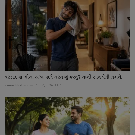
વરસાદમાં ભીના થયા પછી તરત શું કરવું? નાની સાવચેતી તમને...
saurashtrabhoomi
Aug 4, 2026
0