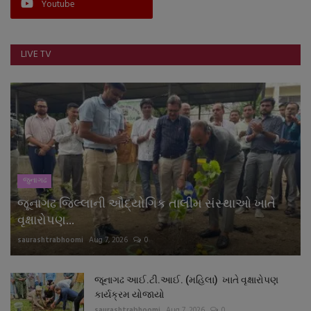
Youtube
LIVE TV
જુનાગઢ
જૂનાગઢ જિલ્લાની ઔદ્યોગિક તાલીમ સંસ્થાઓ ખાતે
વૃક્ષારોપણ...
saurashtrabhoomi
Aug 7, 2026
0
જૂનાગઢ આઈ.ટી.આઈ. (મહિલા) ખાતે વૃક્ષારોપણ
કાર્યક્રમ યોજાયો
saurashtrabhoomi
Aug 7, 2026
0