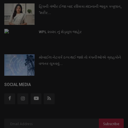
હિપની ગંભીર ઈજા બાદ રશ્મિકા મંદાનાની ભાવુક કબૂલાત,
'શરીર...
WPL ૨૦૨૬ નું શેડ્યૂલ જાહેર
મોબાઈલ નેટવર્ક ઠપ્પ થઈ જશે તો કંપનીઓએ ગ્રાહકોને
વળતર ચુકવવું...
SOCIAL MEDIA
Subscribe