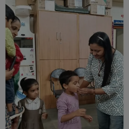
About Author
Contact
Dipotsav Special
આંતરરાષ્ટ્રીય
રાષ્ટ્રીય
ગુજરાત
જુનાગઢ
Support US
બજારના સમાચાર