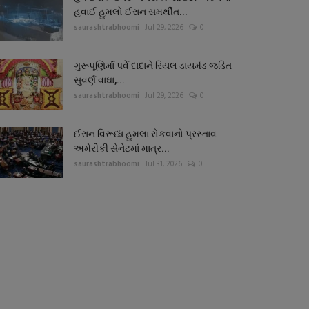
હવાઈ હુમલો ઈરાન સમર્થીત...
saurashtrabhoomi
Jul 29, 2026
0
ગુરૂપૂણિર્માં પર્વે દાદાને રિયલ ડાયમંડ જડિત
સુવર્ણ વાઘા,...
saurashtrabhoomi
Jul 29, 2026
0
ઈરાન વિરૂધ્ધ હુમલા રોકવાનો પ્રસ્તાવ
અમેરીકી સેનેટમાં માત્ર...
saurashtrabhoomi
Jul 31, 2026
0