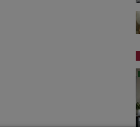
રાષ્ટ્રીય