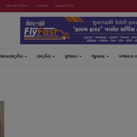
About Author
Contact
Support US
આંતરરાષ્ટ્રીય
રાષ્ટ્રીય
ગુજરાત
જુનાગઢ
બજારના 