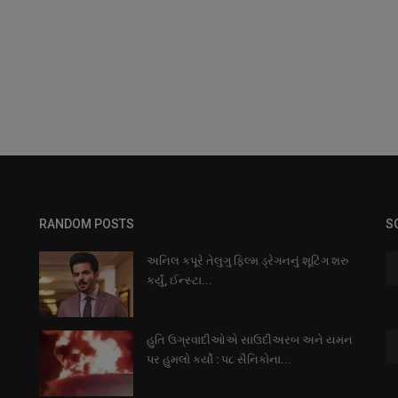
RANDOM POSTS
S
અનિલ કપૂરે તેલુગુ ફિલ્મ ડ્રેગનનું શૂટિંગ શરુ
કર્યું, ઈન્સ્ટા...
હુતિ ઉગ્રવાદીઓએ સાઉદીઅરબ અને યમન
પર હુમલો કર્યો : પ૮ સૈનિકોના...