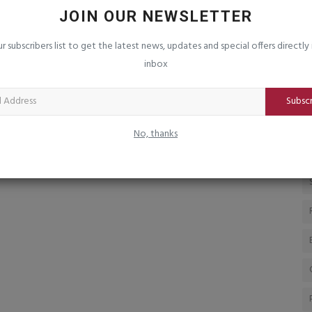
ખાતે
ડીજીટલ ફ્રોડ, મ્યુલ એકાઉન્ટ રોકવા ચાર
લ
JOIN OUR NEWSLETTER
સપ્તાહમાં એસઓપી જાહેર...
છ
ur subscribers list to get the latest news, updates and special offers directly 
saurashtrabhoomi
Aug 6, 2026
0
sa
inbox
ઓફ
સક
Subsc
No, thanks