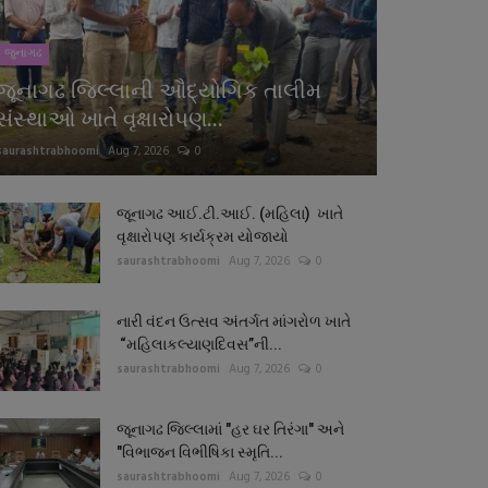
જુનાગઢ
જૂનાગઢ જિલ્લાની ઔદ્યોગિક તાલીમ
સંસ્થાઓ ખાતે વૃક્ષારોપણ...
saurashtrabhoomi
Aug 7, 2026
0
જૂનાગઢ આઈ.ટી.આઈ. (મહિલા) ખાતે
વૃક્ષારોપણ કાર્યક્રમ યોજાયો
saurashtrabhoomi
Aug 7, 2026
0
નારી વંદન ઉત્સવ અંતર્ગત માંગરોળ ખાતે
“મહિલાકલ્યાણદિવસ”ની...
saurashtrabhoomi
Aug 7, 2026
0
જૂનાગઢ જિલ્લામાં "હર ઘર તિરંગા" અને
"વિભાજન વિભીષિકા સ્મૃતિ...
saurashtrabhoomi
Aug 7, 2026
0