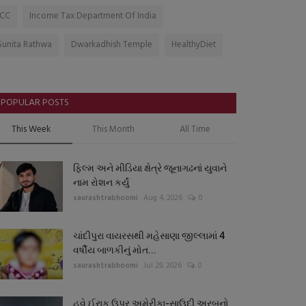
ICC
Income Tax Department Of India
Sunita Rathwa
Dwarkadhish Temple
HealthyDiet
POPULAR POSTS
This Week
This Month
All Time
ફિલ્મ અને મીડિયા ક્ષેત્રે જૂનાગઢનાં યુવાને
નામ રોશન કર્યું
saurashtrabhoomi
Aug 4, 2026
0
ચાંદીપુરા વાયરસથી મહેસાણા જીલ્લામાં 4
વર્ષીય બાળકીનું મોત...
saurashtrabhoomi
Jul 29, 2026
0
હવે ઈરાક ઉપર અમેરીકા-સાઉદી અરબનો