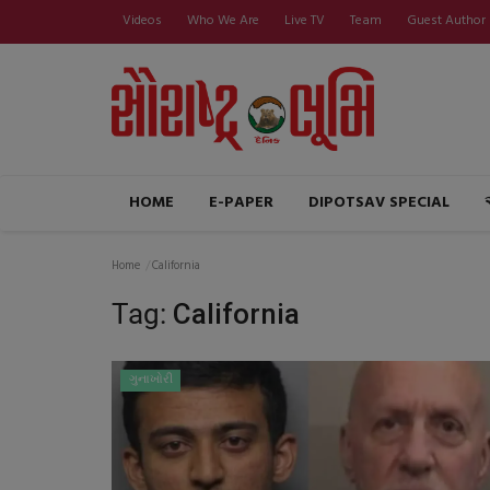
Videos
Who We Are
Live TV
Team
Guest Author
HOME
E-PAPER
DIPOTSAV SPECIAL
Home
California
Tag:
California
ગુનાખોરી