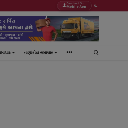
Download Our
Mobile App
સમાચાર
નાણાંકીય સમાચાર