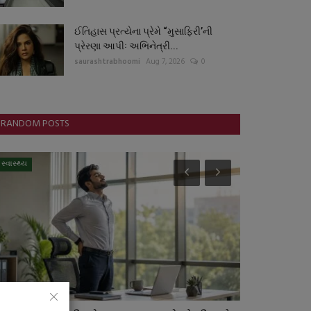
ઈતિહાસ પ્રત્યેના પ્રેમે “મુસાફિરી’ની
પ્રેરણા આપીઃ અભિનેત્રી...
saurashtrabhoomi
Aug 7, 2026
0
RANDOM POSTS
સ્વાસ્થ્ય
સ્પોર્ટ્સ