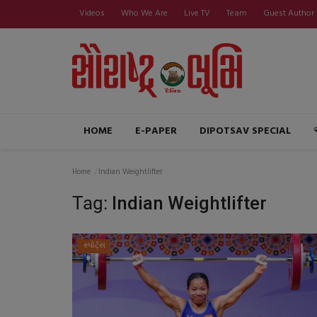
Videos
Who We Are
Live TV
Team
Guest Author
HOME
E-PAPER
DIPOTSAV SPECIAL
Home
Indian Weightlifter
Tag:
Indian Weightlifter
સ્પોર્ટ્સ