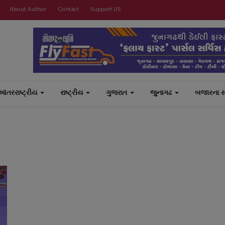
About Author
Contact
Support US
આંતરરાષ્ટ્રીય
રાષ્ટ્રીય
ગુજરાત
જુનાગઢ
બજારના 