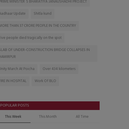
PRIME MINISTER`S BHARATIYA JANAUSHADHI PROJECT
Aadhaar Update
Shitla kund
MORE THAN 37 CRORE PEOPLE IN THE COUNTRY
Five people died tragically on the spot
SLAB OF UNDER-CONSTRUCTION BRIDGE COLLAPSES IN
HAMIRPUR
Unity March At Poicha
Over 434 kilometers
FIRE IN HOSPITAL
Work Of BLO
POPULAR POSTS
This Week
This Month
All Time