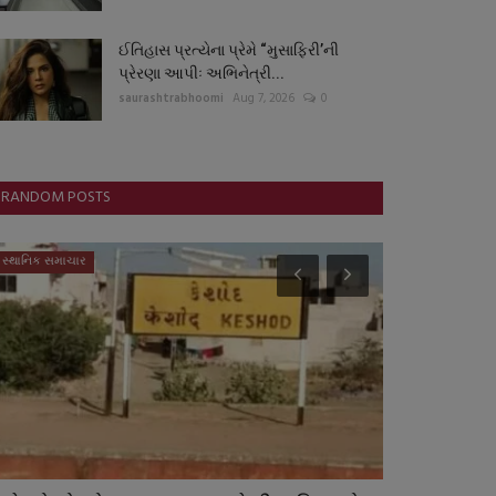
ઈતિહાસ પ્રત્યેના પ્રેમે “મુસાફિરી’ની
પ્રેરણા આપીઃ અભિનેત્રી...
saurashtrabhoomi
Aug 7, 2026
0
RANDOM POSTS
સ્થાનિક સમાચાર
બોલિવૂડ