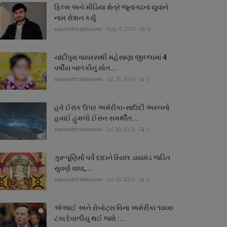
ફિલ્મ અને મીડિયા ક્ષેત્રે જૂનાગઢનાં યુવાને
નામ રોશન કર્યું
saurashtrabhoomi
Aug 4, 2026
0
ચાંદીપુરા વાયરસથી મહેસાણા જીલ્લામાં 4
વર્ષીય બાળકીનું મોત...
saurashtrabhoomi
Jul 29, 2026
0
હવે ઈરાક ઉપર અમેરીકા-સાઉદી અરબનો
હવાઈ હુમલો ઈરાન સમર્થીત...
saurashtrabhoomi
Jul 29, 2026
0
ગુરૂપૂણિર્માં પર્વે દાદાને રિયલ ડાયમંડ જડિત
સુવર્ણ વાઘા,...
saurashtrabhoomi
Jul 29, 2026
0
એઆઈ અને રોબોટ્સ વિના અમેરીકા ૧૦૦૦
ટકા દેવાળીયુ થઈ જશે :...