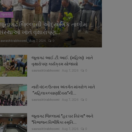
જુનાગઢ
જૂનાગઢ જિલ્લાની ઔદ્યોગિક તાલીમ
સંસ્થાઓ ખાતે વૃક્ષારોપણ...
saurashtrabhoomi
Aug 7, 2026
0
જૂનાગઢ આઈ.ટી.આઈ. (મહિલા) ખાતે
વૃક્ષારોપણ કાર્યક્રમ યોજાયો
saurashtrabhoomi
Aug 7, 2026
0
નારી વંદન ઉત્સવ અંતર્ગત માંગરોળ ખાતે
“મહિલાકલ્યાણદિવસ”ની...
saurashtrabhoomi
Aug 7, 2026
0
જૂનાગઢ જિલ્લામાં "હર ઘર તિરંગા" અને
"વિભાજન વિભીષિકા સ્મૃતિ...
saurashtrabhoomi
Aug 7, 2026
0