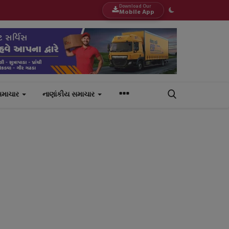
Download Our
Mobile App
સમાચાર
નાણાંકીય સમાચાર