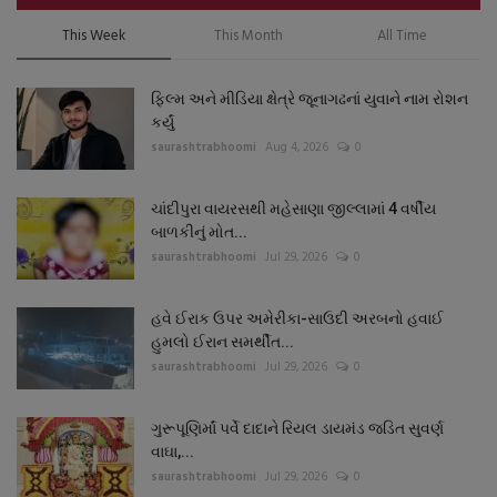
This Week
This Month
All Time
ફિલ્મ અને મીડિયા ક્ષેત્રે જૂનાગઢનાં યુવાને નામ રોશન
કર્યું
saurashtrabhoomi
Aug 4, 2026
0
ચાંદીપુરા વાયરસથી મહેસાણા જીલ્લામાં 4 વર્ષીય
બાળકીનું મોત...
saurashtrabhoomi
Jul 29, 2026
0
હવે ઈરાક ઉપર અમેરીકા-સાઉદી અરબનો હવાઈ
હુમલો ઈરાન સમર્થીત...
saurashtrabhoomi
Jul 29, 2026
0
ગુરૂપૂણિર્માં પર્વે દાદાને રિયલ ડાયમંડ જડિત સુવર્ણ
વાઘા,...
saurashtrabhoomi
Jul 29, 2026
0