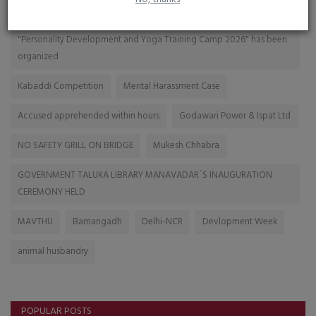
Khambhania
Chlorination
"Personality Development and Yoga Training Camp 2026" has been
organized
Kabaddi Competition
Mental Harassment Case
Accused apprehended within hours
Godawari Power & Ispat Ltd
NO SAFETY GRILL ON BRIDGE
Mukesh Chhabra
GOVERNMENT TALUKA LIBRARY MANAVADAR`S INAUGURATION
CEREMONY HELD
MAVTHU
Bamangadh
Delhi-NCR
Devlopment Week
animal husbandry
POPULAR POSTS