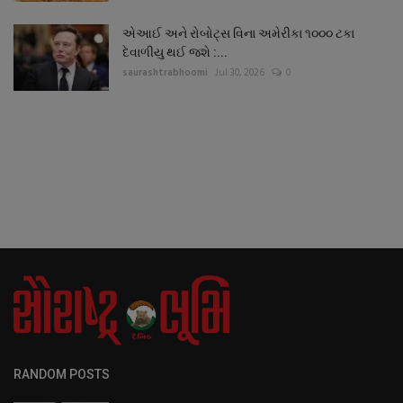
એઆઈ અને રોબોટ્સ વિના અમેરીકા ૧૦૦૦ ટકા
દેવાળીયુ થઈ જશે :...
saurashtrabhoomi
Jul 30, 2026
0
RANDOM POSTS