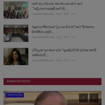
નારી વંદન ઉત્સવ અંતર્ગત માંગરોળ ખાતે
“મહિલાકલ્યાણદિવસ”ની...
saurashtrabhoomi
Aug 7, 2026
0
જૂનાગઢ જિલ્લામાં "હર ઘર તિરંગા" અને "વિભાજન
વિભીષિકા સ્મૃતિ...
saurashtrabhoomi
Aug 7, 2026
0
ઈતિહાસ પ્રત્યેના પ્રેમે “મુસાફિરી’ની પ્રેરણા આપીઃ
અભિનેત્રી...
saurashtrabhoomi
Aug 7, 2026
0
RANDOM POSTS
આંતરરાષ્ટ્રીય