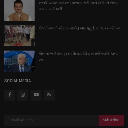
સબસિડાઇઝ ખાતરની કાળાબજારી અને ટેગિંગને રોકવા
તપાસ અધિકારી...
ઉંબરી-વાવડી-મોરાસા માર્ગનું ખાતમુહૂર્ત, રૂ. 5.77 કરોડના...
પોતાના જ દેશમાં ટ્રમ્પ ઘેરાયા ટેરિફ મામલે અમેરીકાના
રપ...
SOCIAL MEDIA
Subscribe