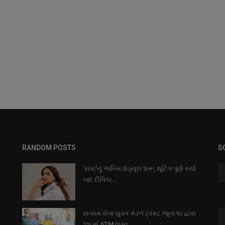
RANDOM POSTS
S
'રાકા'નું અંતિમ શેડ્યૂલ શરૂ, શૂટિંગ પૂર્ણ કર્યા
બાદ દીપિકા...
સત્યમ સેવા યુવક મંડળ ટ્રસ્ટ જૂનાગઢ દ્વારા
૧૧૬માં ATM લગ્ન...