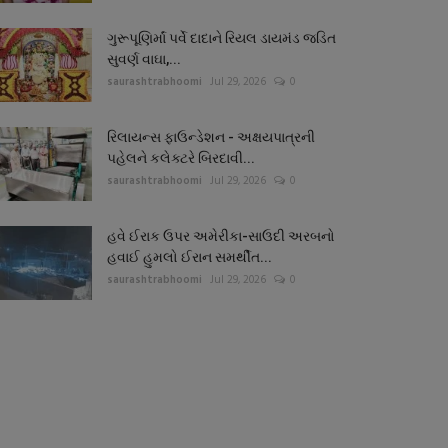
ગુરૂપૂણિર્માં પર્વે દાદાને રિયલ ડાયમંડ જડિત
સુવર્ણ વાઘા,...
saurashtrabhoomi
Jul 29, 2026
0
રિલાયન્સ ફાઉન્ડેશન - અક્ષયપાત્રની
પહેલને કલેક્ટરે બિરદાવી...
saurashtrabhoomi
Jul 29, 2026
0
હવે ઈરાક ઉપર અમેરીકા-સાઉદી અરબનો
હવાઈ હુમલો ઈરાન સમર્થીત...
saurashtrabhoomi
Jul 29, 2026
0