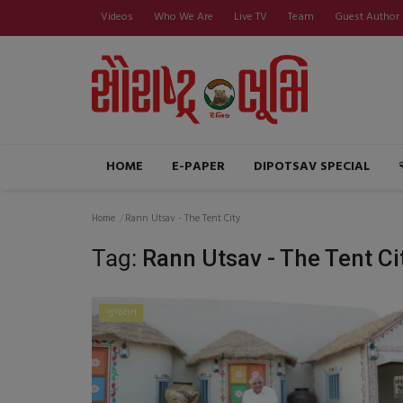
Videos
Who We Are
Live TV
Team
Guest Author
HOME
E-PAPER
DIPOTSAV SPECIAL
Home
Rann Utsav - The Tent City
Tag:
Rann Utsav - The Tent Ci
ગુજરાત