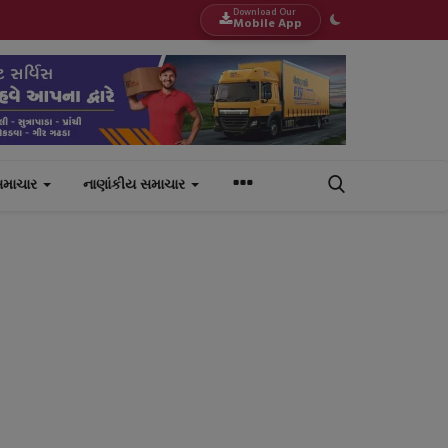
Download Our
Mobile App
સમાચાર
નાણાંકીય સમાચાર