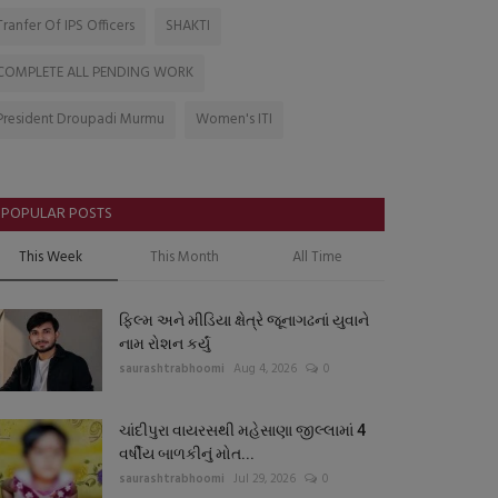
Tranfer Of IPS Officers
SHAKTI
COMPLETE ALL PENDING WORK
President Droupadi Murmu
Women's ITI
POPULAR POSTS
This Week
This Month
All Time
ફિલ્મ અને મીડિયા ક્ષેત્રે જૂનાગઢનાં યુવાને
નામ રોશન કર્યું
saurashtrabhoomi
Aug 4, 2026
0
ચાંદીપુરા વાયરસથી મહેસાણા જીલ્લામાં 4
વર્ષીય બાળકીનું મોત...
saurashtrabhoomi
Jul 29, 2026
0