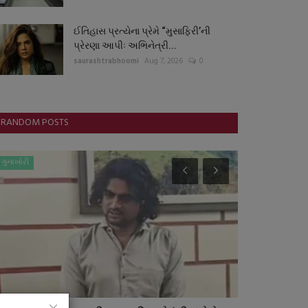
ઈતિહાસ પ્રત્યેના પ્રેમે “મુસાફિરી’ની
પ્રેરણા આપીઃ અભિનેત્રી...
saurashtrabhoomi
Aug 7, 2026
0
RANDOM POSTS
ગુનાખોરી
આંતરરાષ્ટ્રીય