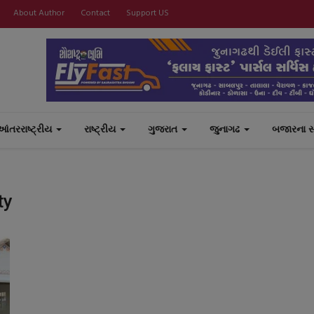
About Author
Contact
Support US
આંતરરાષ્ટ્રીય
રાષ્ટ્રીય
ગુજરાત
જુનાગઢ
બજારના 
ty