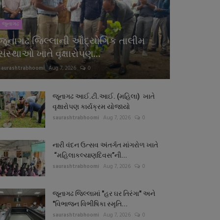
જુનાગઢ
જૂનાગઢ જિલ્લાની ઔદ્યોગિક તાલીમ
સંસ્થાઓ ખાતે વૃક્ષારોપણ...
saurashtrabhoomi
Aug 7, 2026
0
જૂનાગઢ આઈ.ટી.આઈ. (મહિલા) ખાતે
વૃક્ષારોપણ કાર્યક્રમ યોજાયો
saurashtrabhoomi
Aug 7, 2026
0
નારી વંદન ઉત્સવ અંતર્ગત માંગરોળ ખાતે
“મહિલાકલ્યાણદિવસ”ની...
saurashtrabhoomi
Aug 7, 2026
0
જૂનાગઢ જિલ્લામાં "હર ઘર તિરંગા" અને
"વિભાજન વિભીષિકા સ્મૃતિ...
saurashtrabhoomi
Aug 7, 2026
0