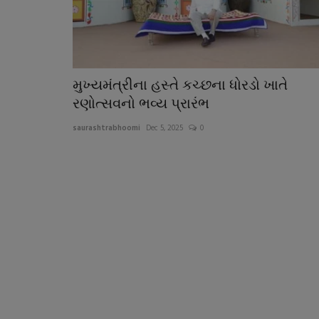
મુખ્યમંત્રીના હસ્તે કચ્છના ધોરડો ખાતે
રણોત્સવનો ભવ્ય પ્રારંભ
saurashtrabhoomi
Dec 5, 2025
0