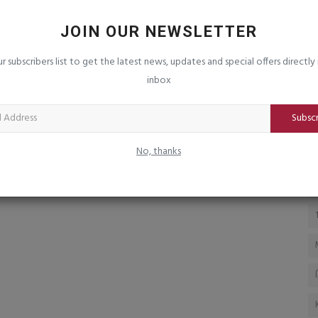
ેટ :
ઉનામાં ગીર સોમનાથ પોલીસનું મેગા કોમ્બીંગ :
જ
ગુનેગારોમાં...
ચ
JOIN OUR NEWSLETTER
saurashtrabhoomi
Aug 4, 2026
0
sa
ur subscribers list to get the latest news, updates and special offers directly 
પ્રોહીબીશનનાં ૧૧ કેસ, રૂા. ૪પ૦૪૧નો મુદામાલ જપ્ત કરાયો
inbox
Subsc
No, thanks