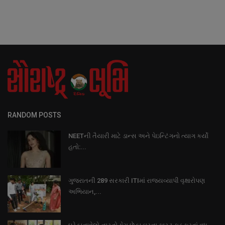
RANDOM POSTS
NEETની તૈયારી માટે ડાન્સ અને પેઇન્ટિંગનો ત્યાગ કર્યો
હતો:...
ગુજરાતની 289 સરકારી ITIમાં રાજ્યવ્યાપી વૃક્ષારોપણ
અભિયાન,...