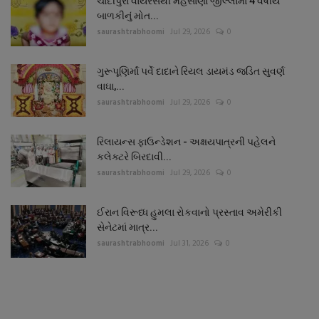
ચાંદીપુરા વાયરસથી મહેસાણા જીલ્લામાં 4 વર્ષીય
બાળકીનું મોત...
saurashtrabhoomi
Jul 29, 2026
0
ગુરૂપૂણિર્માં પર્વે દાદાને રિયલ ડાયમંડ જડિત સુવર્ણ
વાઘા,...
saurashtrabhoomi
Jul 29, 2026
0
રિલાયન્સ ફાઉન્ડેશન - અક્ષયપાત્રની પહેલને
કલેક્ટરે બિરદાવી...
saurashtrabhoomi
Jul 29, 2026
0
ઈરાન વિરૂધ્ધ હુમલા રોકવાનો પ્રસ્તાવ અમેરીકી
સેનેટમાં માત્ર...
saurashtrabhoomi
Jul 31, 2026
0