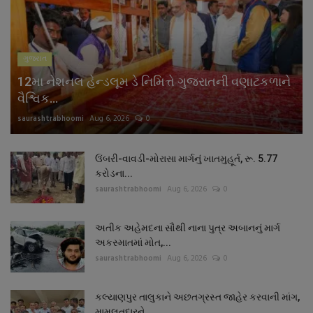
નાણાંકીય સમાચાર
સ્થાનિક સમાચાર
ગુજરાત
12મા નેશનલ હેન્ડલૂમ ડે નિમિત્તે ગુજરાતની વણાટકળાને
સ્પોર્ટ્સ
વૈશ્વિક...
saurashtrabhoomi
Aug 6, 2026
0
રાશિફળ
ગુનાખોરી
ઉંબરી-વાવડી-મોરાસા માર્ગનું ખાતમુહૂર્ત, રૂ. 5.77
કરોડના...
saurashtrabhoomi
Aug 6, 2026
0
બોલિવૂડ
અતીક અહેમદના સૌથી નાના પુત્ર અબાનનું માર્ગ
સ્વાસ્થ્ય
અકસ્માતમાં મોત,...
saurashtrabhoomi
Aug 6, 2026
0
કલ્યાણપુર તાલુકાને અછતગ્રસ્ત જાહેર કરવાની માંગ,
મામલતદારને...