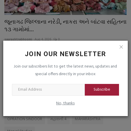
જૂનાગઢ જિલ્લાના નરેડી, નાકરા અને બાંટવા સહિતના
ડ
૧૩ ગામોમાં...
કો
saurashtrabhoomi
Aug 4, 2026
0
sa
?
ના
JOIN OUR NEWSLETTER
સો
Join our subscribers list to get the latest news, updates and
special offers directly in your inbox
TAGS
Subscribe
Digital India
COLUMBIA
No, thanks
Representation made to the Regional Commissioner
OPRATION SINDOOR
મહારાની 4
MAHARASHTRA