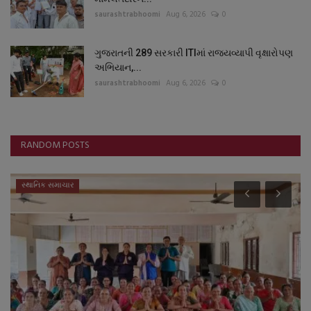
saurashtrabhoomi
Aug 6, 2026
0
ગુજરાતની 289 સરકારી ITIમાં રાજ્યવ્યાપી વૃક્ષારોપણ
અભિયાન,...
saurashtrabhoomi
Aug 6, 2026
0
RANDOM POSTS
સ્થાનિક સમાચાર