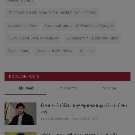
Marvel Studios
CELEBRATION OF INDIA`S T20 WORLD CUP VICTORY
Swabhiman Parv
Torrential rainfall of 14 inches in Mangrol
RESPOND OF SANJAY KORDIA
92 percent in Saurashtra-Kutch
Gujarat Rain
Gujarati Health News
Malaria
POPULAR POSTS
This Week
This Month
All Time
ફિલ્મ અને મીડિયા ક્ષેત્રે જૂનાગઢનાં યુવાને નામ રોશન
કર્યું
saurashtrabhoomi
Aug 4, 2026
0