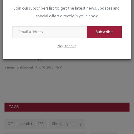
Join our subscribers list to get the latest news, updates and
special offers directly in your inbox
Subscribe
No, thanks
૧૦ ઓગષ્ટ, વિશ્વ સિંહ દિવસ : માનવ હુમલામાં
ટ
સંડોવાયેલા સિંહોને...
૧
saurashtrabhoomi
Aug 10, 2026
0
sa
TAGS
Official death toll 920
Shreyas Iyer Injury