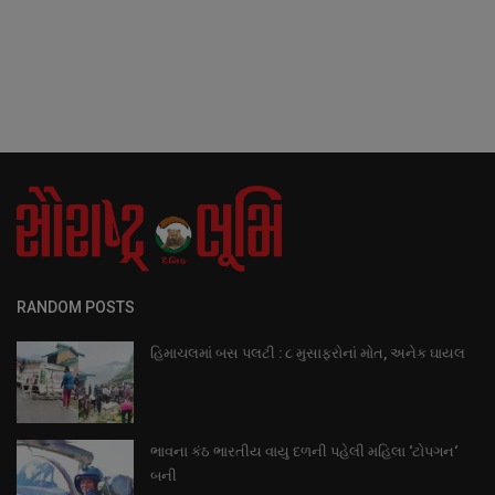
RANDOM POSTS
હિમાચલમાં બસ પલટી : ૮ મુસાફરોનાં મોત, અનેક ઘાયલ
ભાવના કંઠ ભારતીય વાયુ દળની પહેલી મહિલા ‘ટોપગન‘
બની