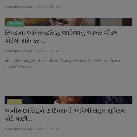
About Author
saurashtrabhoomi
Sep 19, 2025
0
Contact
ગુનાખોરી
રિબડાના અનિરુદ્ધસિંહ જાડેજાનું આખરે ગોંડલ
Dipotsav Special
કોર્ટમાં સરેન્ડર-...
આંતરરાષ્ટ્રીય
saurashtrabhoomi
Sep 19, 2025
0
પોપટ સોરઠીયા હત્યાકેસમાં ગોંડલ કોર્ટમાં હાજર થતા, કોર્ટ પરિસરમાં તેમના
રાષ્ટ્રીય
સમર્થકો ઉમટ્યા...
ગુજરાત
જુનાગઢ
ગુજરાત
અનીરૂધ્ધસિંહને ૭ દિવસની આપેલી રાહત સુપ્રિમ
Support US
કોર્ટે પાછી...
બજારના સમાચાર
saurashtrabhoomi
Sep 19, 2025
0