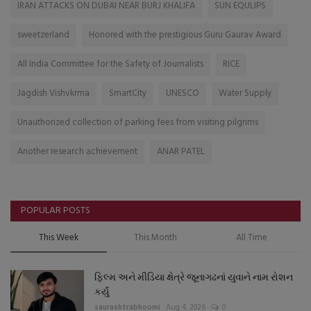
IRAN ATTACKS ON DUBAI NEAR BURJ KHALIFA
SUN EQULIPS
sweetzerland
Honored with the prestigious Guru Gaurav Award
All India Committee for the Safety of Journalists
RICE
Jagdish Vishvkrma
SmartCity
UNESCO
Water Supply
Unauthorized collection of parking fees from visiting pilgrims
Another research achievement
ANAR PATEL
POPULAR POSTS
This Week
This Month
All Time
ફિલ્મ અને મીડિયા ક્ષેત્રે જૂનાગઢનાં યુવાને નામ રોશન
કર્યું
saurashtrabhoomi
Aug 4, 2026
0