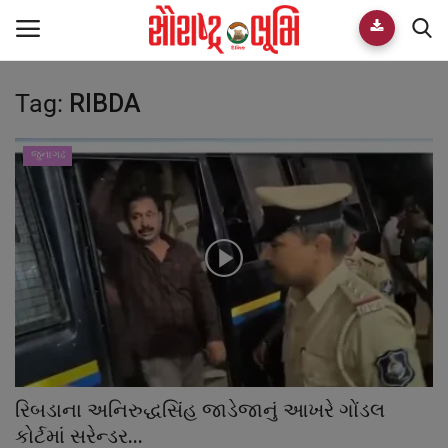
Tag:
RIBDA
Home
E-paper
જુનાગઢ
Videos
Who We Are
Live TV
Team
રિબડાના અનિરુદ્ધસિંહ જાડેજાનું આખરે ગોંડલ
Guest Author
કોર્ટમાં સરેન્ડર...