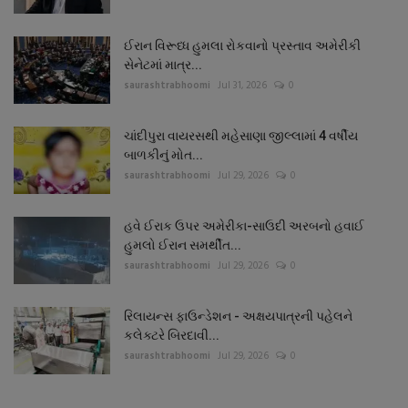
ઈરાન વિરૂધ્ધ હુમલા રોકવાનો પ્રસ્તાવ અમેરીકી
સેનેટમાં માત્ર...
saurashtrabhoomi
Jul 31, 2026
0
ચાંદીપુરા વાયરસથી મહેસાણા જીલ્લામાં 4 વર્ષીય
બાળકીનું મોત...
saurashtrabhoomi
Jul 29, 2026
0
હવે ઈરાક ઉપર અમેરીકા-સાઉદી અરબનો હવાઈ
હુમલો ઈરાન સમર્થીત...
saurashtrabhoomi
Jul 29, 2026
0
રિલાયન્સ ફાઉન્ડેશન - અક્ષયપાત્રની પહેલને
કલેક્ટરે બિરદાવી...
saurashtrabhoomi
Jul 29, 2026
0