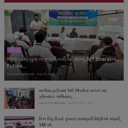
જુનાગઢ
જૂનાગઢમાં યુવા નેતૃત્વની નવી પાઠશાળા, MY Bharatના
Future...
saurashtrabhoomi
Aug 10, 2026
0
માળીયા હાટીનામાં 1થી 19 વર્ષના બાળકો માટે
કૃમિનાશક અભિયાન,...
saurashtrabhoomi
Aug 10, 2026
0
વિશ્વ સિંહ દિવસે ગુજરાતે સંરક્ષણની સિદ્ધિઓ ગણાવી,
143 વર્ષ...