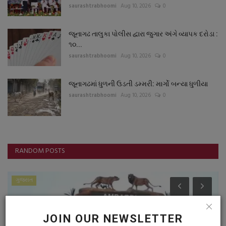
saurashtrabhoomi
Aug 10, 2026
0
જૂનાગઢ તાલુકા પોલીસ દ્વારા જુગાર અંગે વ્યાપક દરોડા :
૧૦...
saurashtrabhoomi
Aug 10, 2026
0
જૂનાગઢમાં ધુળની ઉડતી ડમ્મરી: માર્ગો બન્યા ધુળીયા
saurashtrabhoomi
Aug 10, 2026
0
RANDOM POSTS
ગુજરાત
JOIN OUR NEWSLETTER