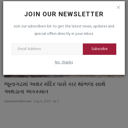
જુનાગઢ
JOIN OUR NEWSLETTER
Join our subscribers list to get the latest news, updates and
special offers directly in your inbox
Subscribe
No, thanks
જૂનાગઢમાં અક્ષર મંદિર પાસે કાર થાંભલા સાથે
ગ
અથડાતા અકસ્માત
મે
saurashtrabhoomi
Aug 8, 2026
0
sa
તો
૧ર