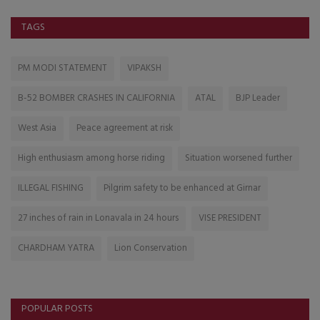
TAGS
PM MODI STATEMENT
VIPAKSH
B-52 BOMBER CRASHES IN CALIFORNIA
ATAL
BJP Leader
West Asia
Peace agreement at risk
High enthusiasm among horse riding
Situation worsened further
ILLEGAL FISHING
Pilgrim safety to be enhanced at Girnar
27 inches of rain in Lonavala in 24 hours
VISE PRESIDENT
CHARDHAM YATRA
Lion Conservation
POPULAR POSTS