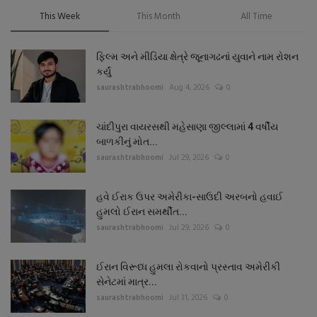
This Week
This Month
All Time
ફિલ્મ અને મીડિયા ક્ષેત્રે જૂનાગઢનાં યુવાને નામ રોશન
કર્યું
saurashtrabhoomi
Aug 4, 2026
0
ચાંદીપુરા વાયરસથી મહેસાણા જીલ્લામાં 4 વર્ષીય
બાળકીનું મોત...
saurashtrabhoomi
Jul 29, 2026
0
હવે ઈરાક ઉપર અમેરીકા-સાઉદી અરબનો હવાઈ
હુમલો ઈરાન સમર્થીત...
saurashtrabhoomi
Jul 29, 2026
0
ઈરાન વિરૂધ્ધ હુમલા રોકવાનો પ્રસ્તાવ અમેરીકી
સેનેટમાં માત્ર...
saurashtrabhoomi
Jul 31, 2026
0