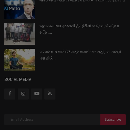
મેક્સિકોની અદાલતે મેટાને રૂા.પ૦૦૦ કરોડનો દંડ ફટકાર્યો
જૂનાગઢમાં MD ડ્રગ્સની હેરાફેરીનો પર્દાફાશ, બે મહિલા
સહિત...
વારંવાર થાક લાગે છે? માત્ર કામનો ભાર નહીં, આ કારણો
પણ હોઈ...
SOCIAL MEDIA
Subscribe