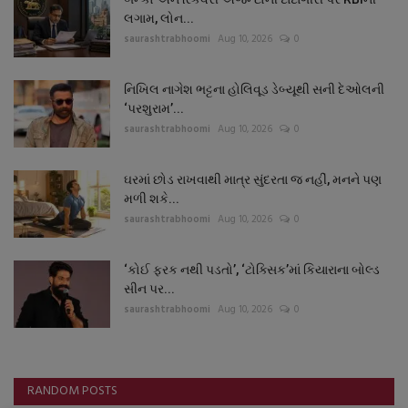
લગામ, લોન...
saurashtrabhoomi
Aug 10, 2026
0
નિખિલ નાગેશ ભટ્ટના હોલિવૂડ ડેબ્યૂથી સની દેઓલની
‘પરશુરામ’...
saurashtrabhoomi
Aug 10, 2026
0
ઘરમાં છોડ રાખવાથી માત્ર સુંદરતા જ નહીં, મનને પણ
મળી શકે...
saurashtrabhoomi
Aug 10, 2026
0
‘કોઈ ફરક નથી પડતો’, ‘ટોક્સિક’માં કિયારાના બોલ્ડ
સીન પર...
saurashtrabhoomi
Aug 10, 2026
0
RANDOM POSTS