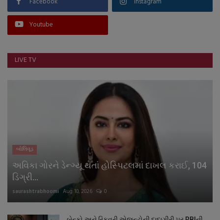
Facebook
Instagram
Youtube
LIVE TV
બોલિવૂડ
અવિકા ગોરને ડેન્ગ્યૂ થતાં હોસ્પિટલમાં દાખલ કરાઈ, 104
ડિગ્રી...
saurashtrabhoomi
Aug 10, 2026
0
બેન્કો અને રિકવરી એજન્ટોની દાદાગીરી પર RBIની