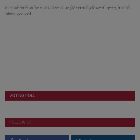
નાણાંકીય સમાચાર
મંગળવારે અભિવ્યક્તિના મંચ ઉપર છ પરફોર્મન્સના પ્રિમિયરની પ્રસ્તુતિઓએ
વિભિન્ન પ્રકારની...
સ્થાનિક સમાચાર
સ્પોર્ટ્સ
રાશિફળ
ગુનાખોરી
બોલિવૂડ
VOTING POLL
સ્વાસ્થ્ય
FOLLOW US