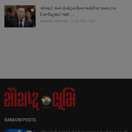
એઆઈ અને રોબોટ્સ વિના અમેરીકા ૧૦૦૦ ટકા
દેવાળીયુ થઈ જશે :...
saurashtrabhoomi
Jul 30, 2026
0
RANDOM POSTS