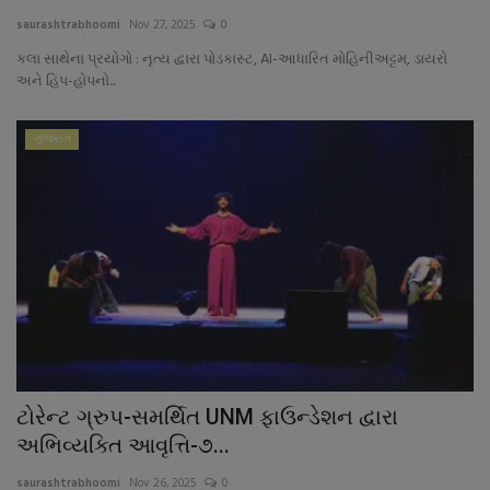
About Author
saurashtrabhoomi
Nov 27, 2025
0
કલા સાથેના પ્રયોગો : નૃત્ય દ્વારા પોડકાસ્ટ, AI-આધારિત મોહિનીઅટ્ટમ, ડાયરો
Contact
અને હિપ-હોપનો...
Dipotsav Special
ગુજરાત
આંતરરાષ્ટ્રીય
રાષ્ટ્રીય
ગુજરાત
જુનાગઢ
Support US
ટોરેન્ટ ગ્રુપ-સમર્થિત UNM ફાઉન્ડેશન દ્વારા
અભિવ્યક્તિ આવૃત્તિ-૭...
બજારના સમાચાર
saurashtrabhoomi
Nov 26, 2025
0