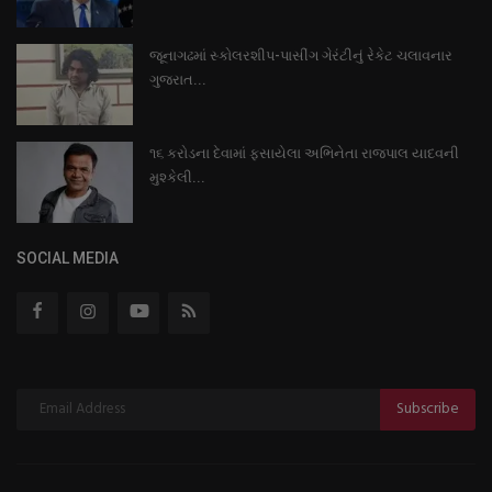
જૂનાગઢમાં સ્કોલરશીપ-પાસીંગ ગેરંટીનું રેકેટ ચલાવનાર
ગુજરાત...
૧૬ કરોડના દેવામાં ફસાયેલા અભિનેતા રાજપાલ યાદવની
મુશ્કેલી...
SOCIAL MEDIA
Subscribe