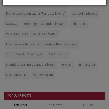
ACCIDENT INSURANCE ASSISTANCE CHEQUE
Divine decoration with a "Rainbow Theme"
RetiredEmployees
MOSCO
000 pilgrims stranded in Katra
Ishaq Dar
WEATHER EXPERT PARESH GOSWAMI
It will be able to fly autonomously without a remote
Sports Club Jila Panchayat
De Addiction
Intensive cleaning operations begin
HIRABA
Banaskatha
FIVE ARRESTED
Winter Season
POPULAR POSTS
This Week
This Month
All Time