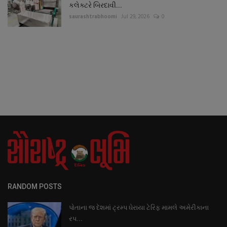
કલેક્ટરે બિરદાવી...
saurashtrabhoomi
Jul 29, 2026
0
RANDOM POSTS
પોતાના જ દેશમાં ટ્રમ્પ ઘેરાયા ટેરિફ મામલે અમેરીકાના
રપ...