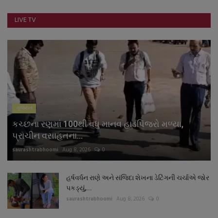
નાણાંકીય સમાચાર
LIVE TV
સ્થાનિક સમાચાર
સ્પોર્ટ્સ
રાશિફળ
ગુજરાત
ગુનાખોરી
કચ્છના રણમાં 100થી વધુ માનવ હાડપિંજરો મળ્યા,
બોલિવૂડ
પ્રાચીન વસાહતના...
saurashtrabhoomi
Aug 8, 2026
0
સ્વાસ્થ્ય
હર્ષવર્ધન રાણે અને સંજિદા શેખના ડેટિંગની ચર્ચાએ જોર
પકડ્યું,...
saurashtrabhoomi
Aug 8, 2026
0