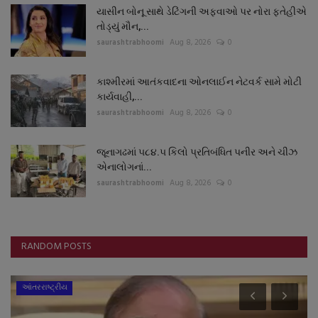
યાસીન બોનૂ સાથે ડેટિંગની અફવાઓ પર નોરા ફતેહીએ
તોડ્યું મૌન,...
saurashtrabhoomi
Aug 8, 2026
0
કાશ્મીરમાં આતંકવાદના ઓનલાઈન નેટવર્ક સામે મોટી
કાર્યવાહી,...
saurashtrabhoomi
Aug 8, 2026
0
જૂનાગઢમાં ૫૮૪.૫ કિલો પ્રતિબંધિત પનીર અને ચીઝ
એનાલોગનાં...
saurashtrabhoomi
Aug 8, 2026
0
RANDOM POSTS
આંતરરાષ્ટ્રીય