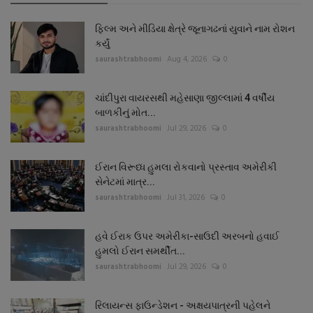
ફિલ્મ અને મીડિયા ક્ષેત્રે જૂનાગઢનાં યુવાને નામ રોશન
કર્યું
saurashtrabhoomi
Aug 4, 2026
0
ચાંદીપુરા વાયરસથી મહેસાણા જીલ્લામાં 4 વર્ષીય
બાળકીનું મોત...
saurashtrabhoomi
Jul 29, 2026
0
ઈરાન વિરૂધ્ધ હુમલા રોકવાનો પ્રસ્તાવ અમેરીકી
સેનેટમાં માત્ર...
saurashtrabhoomi
Jul 31, 2026
0
હવે ઈરાક ઉપર અમેરીકા-સાઉદી અરબનો હવાઈ
હુમલો ઈરાન સમર્થીત...
saurashtrabhoomi
Jul 29, 2026
0
રિલાયન્સ ફાઉન્ડેશન - અક્ષયપાત્રની પહેલને