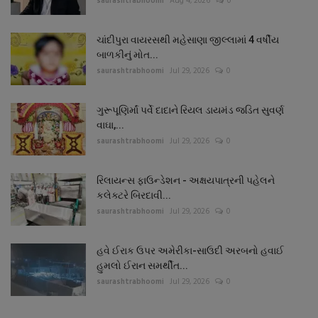
saurashtrabhoomi
Aug 4, 2026
0
ચાંદીપુરા વાયરસથી મહેસાણા જીલ્લામાં 4 વર્ષીય
બાળકીનું મોત...
saurashtrabhoomi
Jul 29, 2026
0
ગુરૂપૂણિર્માં પર્વે દાદાને રિયલ ડાયમંડ જડિત સુવર્ણ
વાઘા,...
saurashtrabhoomi
Jul 29, 2026
0
રિલાયન્સ ફાઉન્ડેશન - અક્ષયપાત્રની પહેલને
કલેક્ટરે બિરદાવી...
saurashtrabhoomi
Jul 29, 2026
0
હવે ઈરાક ઉપર અમેરીકા-સાઉદી અરબનો હવાઈ
હુમલો ઈરાન સમર્થીત...
saurashtrabhoomi
Jul 29, 2026
0