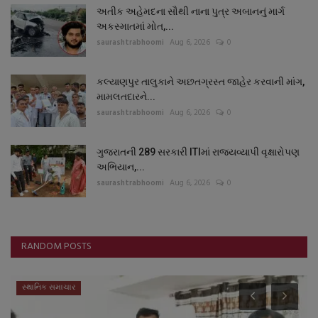
અતીક અહેમદના સૌથી નાના પુત્ર અબાનનું માર્ગ
અકસ્માતમાં મોત,...
saurashtrabhoomi
Aug 6, 2026
0
કલ્યાણપુર તાલુકાને અછતગ્રસ્ત જાહેર કરવાની માંગ,
મામલતદારને...
saurashtrabhoomi
Aug 6, 2026
0
ગુજરાતની 289 સરકારી ITIમાં રાજ્યવ્યાપી વૃક્ષારોપણ
અભિયાન,...
saurashtrabhoomi
Aug 6, 2026
0
RANDOM POSTS
સ્થાનિક સમાચાર