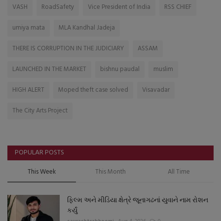
VASH
RoadSafety
Vice President of India
RSS CHIEF
umiya mata
MLA Kandhal Jadeja
THERE IS CORRUPTION IN THE JUDICIARY
ASSAM
LAUNCHED IN THE MARKET
bishnu paudal
muslim
HIGH ALERT
Moped theft case solved
Visavadar
The City Arts Project
POPULAR POSTS
This Week
This Month
All Time
ફિલ્મ અને મીડિયા ક્ષેત્રે જૂનાગઢનાં યુવાને નામ રોશન
કર્યું