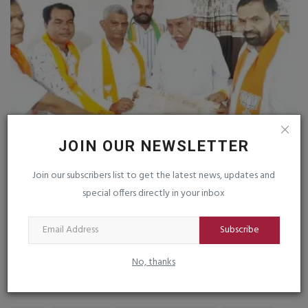
JOIN OUR NEWSLETTER
કેશોદના અજાબ જિલ્લા પંચાયત સીટના ૨૩ બુથોનો
ઘ
જિલ્લા ભાજપ...
ર
Join our subscribers list to get the latest news, updates and
saurashtrabhoomi
Aug 3, 2026
0
sa
special offers directly in your inbox
ડો
Subscribe
No, thanks
TAGS