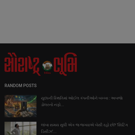
RANDOM POSTS
યુધ્ધની સ્થિતિમાં ઓઈલ કંપનીઓને બખ્ખા : અબજાે
ડોલરનો નફો...
લાંબા સમય સુધી એક જ જગ્યાએ બેસી રહો છો? ‘સિટિંગ
ડિસીઝ’...