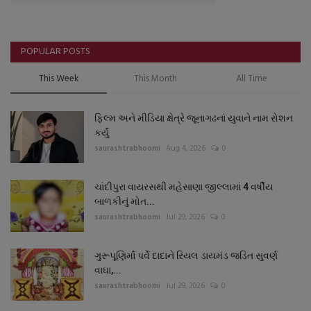
POPULAR POSTS
This Week
This Month
All Time
ફિલ્મ અને મીડિયા ક્ષેત્રે જૂનાગઢનાં યુવાને નામ રોશન
કર્યું
saurashtrabhoomi
Aug 4, 2026
0
ચાંદીપુરા વાયરસથી મહેસાણા જીલ્લામાં 4 વર્ષીય
બાળકીનું મોત...
saurashtrabhoomi
Jul 29, 2026
0
ગુરૂપૂણિર્માં પર્વે દાદાને રિયલ ડાયમંડ જડિત સુવર્ણ
વાઘા,...
saurashtrabhoomi
Jul 29, 2026
0