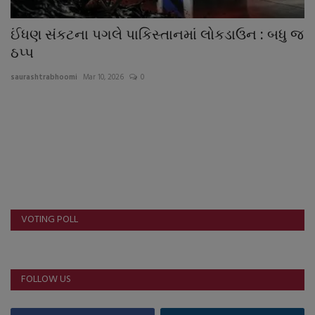
ઈંધણ સંકટના પગલે પાકિસ્તાનમાં લોકડાઉન : બધુ જ
ઠપ્પ
saurashtrabhoomi
Mar 10, 2026
0
VOTING POLL
FOLLOW US