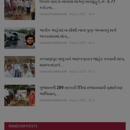
ઉંબરી-વાવડી-મોરાસા માર્ગનું ખાતમુહૂર્ત, રૂ. 5.77
કરોડના...
saurashtrabhoomi
Aug 6, 2026
0
અતીક અહેમદના સૌથી નાના પુત્ર અબાનનું માર્ગ
અકસ્માતમાં મોત,...
saurashtrabhoomi
Aug 6, 2026
0
કલ્યાણપુર તાલુકાને અછતગ્રસ્ત જાહેર કરવાની માંગ,
મામલતદારને...
saurashtrabhoomi
Aug 6, 2026
0
ગુજરાતની 289 સરકારી ITIમાં રાજ્યવ્યાપી વૃક્ષારોપણ
અભિયાન,...
saurashtrabhoomi
Aug 6, 2026
0
RANDOM POSTS