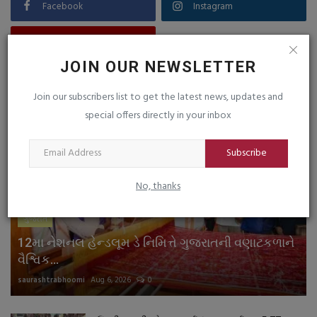
Facebook
Instagram
Youtube
JOIN OUR NEWSLETTER
LIVE TV
Join our subscribers list to get the latest news, updates and
special offers directly in your inbox
Subscribe
No, thanks
ગુજરાત
12મા નેશનલ હેન્ડલૂમ ડે નિમિત્તે ગુજરાતની વણાટકળાને
વૈશ્વિક...
saurashtrabhoomi
Aug 6, 2026
0