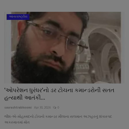
નાણાંકીય સમાચાર
આંતરરાષ્ટ્રીય
સ્થાનિક સમાચાર
સ્પોર્ટ્સ
રાશિફળ
ગુનાખોરી
બોલિવૂડ
'ઓપરેશન ધુરંધર'નો ડર ટોચના કમાન્ડરોની સતત
સ્વાસ્થ્ય
હત્યાથી આતંકી...
saurashtrabhoomi
Apr 30, 2026
0
જૈશ-એ-મોહમ્મદનો ટોચનો કમાન્ડર મૌલાના સલમાન અઝહરનું શંકાસ્પદ
અકસ્માતમાં મોત