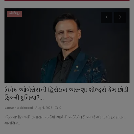
બોલિવૂડ
વિવેક ઓબેરોયની હિરોઈન અરૂણા શીલ્ડ્સે કેમ છોડી
જ
ફિલ્મી દુનિયા?...
પ
saurashtrabhoomi
Aug 4, 2026
0
sa
'પ્રિન્સ' ફિલ્મથી રાતોરાત ચર્ચામાં આવેલી અભિનેત્રી આજે ગ્લેમરથી દૂર ધ્યાન,
સો
માનસિક...
મુ