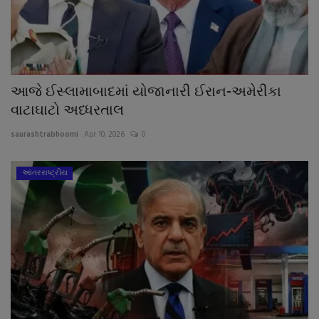
આજે ઈસ્લામાબાદમાં યોજાનારી ઈરાન-અમેરીકા
વાટાઘાટો અધ્ધરતાલ
saurashtrabhoomi
Apr 10, 2026
0
આંતરરાષ્ટ્રીય