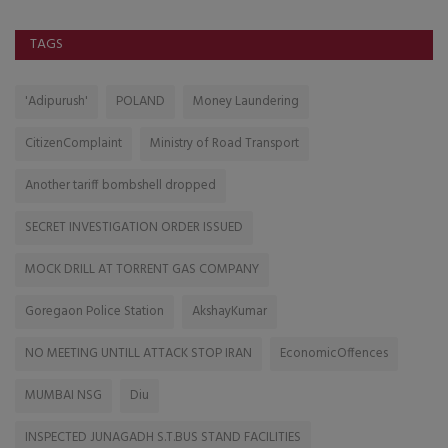
TAGS
'Adipurush'
POLAND
Money Laundering
CitizenComplaint
Ministry of Road Transport
Another tariff bombshell dropped
SECRET INVESTIGATION ORDER ISSUED
MOCK DRILL AT TORRENT GAS COMPANY
Goregaon Police Station
AkshayKumar
NO MEETING UNTILL ATTACK STOP IRAN
EconomicOffences
MUMBAI NSG
Diu
INSPECTED JUNAGADH S.T.BUS STAND FACILITIES