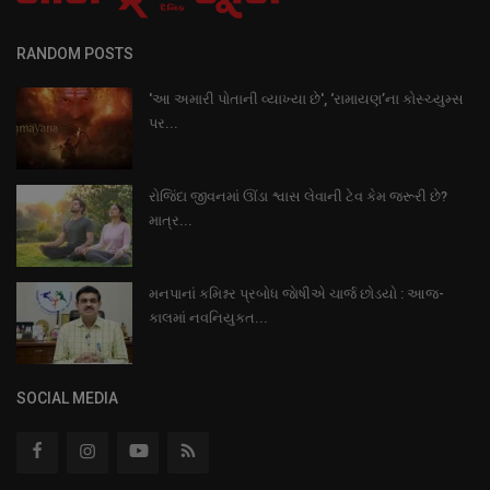
RANDOM POSTS
'આ અમારી પોતાની વ્યાખ્યા છે', ‘રામાયણ’ના કોસ્ચ્યુમ્સ
પર...
રોજિંદા જીવનમાં ઊંડા શ્વાસ લેવાની ટેવ કેમ જરૂરી છે?
માત્ર...
મનપાનાં કમિશ્નર પ્રબોધ જાેષીએ ચાર્જ છોડયો : આજ-
કાલમાં નવનિયુકત...
SOCIAL MEDIA