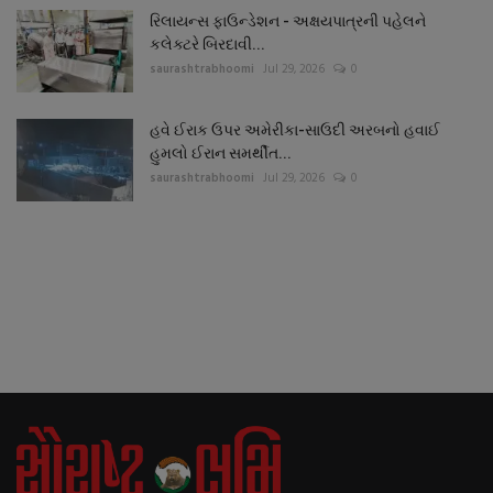
રિલાયન્સ ફાઉન્ડેશન - અક્ષયપાત્રની પહેલને
કલેક્ટરે બિરદાવી...
saurashtrabhoomi
Jul 29, 2026
0
હવે ઈરાક ઉપર અમેરીકા-સાઉદી અરબનો હવાઈ
હુમલો ઈરાન સમર્થીત...
saurashtrabhoomi
Jul 29, 2026
0