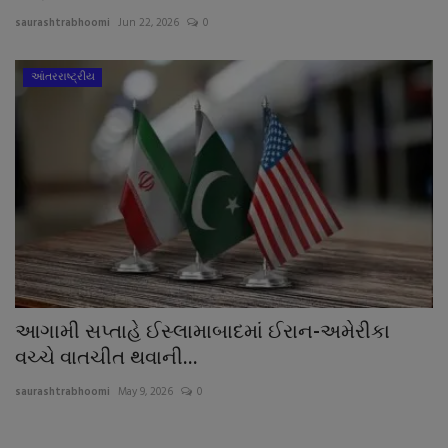
About Author
saurashtrabhoomi
Jun 22, 2026
0
Contact
આંતરરાષ્ટ્રીય
Dipotsav Special
આંતરરાષ્ટ્રીય
રાષ્ટ્રીય
ગુજરાત
જુનાગઢ
આગામી સપ્તાહે ઈસ્લામાબાદમાં ઈરાન-અમેરીકા
વચ્ચે વાતચીત થવાની...
Support US
saurashtrabhoomi
May 9, 2026
0
બજારના સમાચાર