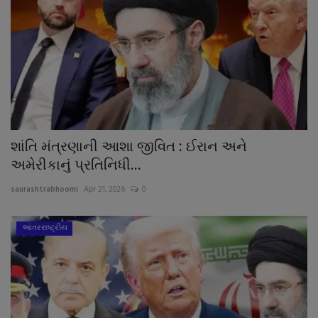
શાંતિ મંત્રણાની આશા જીવિત : ઈરાન અને
અમેરીકાનું પ્રતિનિધી...
saurashtrabhoomi
Apr 21, 2026
0
આંતરરાષ્ટ્રીય