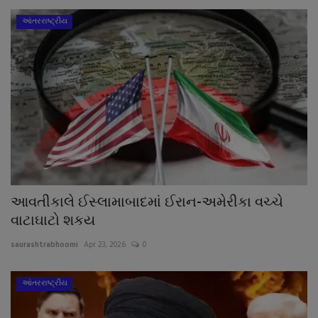
આંતરરાષ્ટ્રીય
આવતીકાલે ઈસ્લામાબાદમાં ઈરાન-અમેરીકા વચ્ચે
વાટાઘાટો શકય
saurashtrabhoomi
Apr 23, 2026
0
આંતરરાષ્ટ્રીય