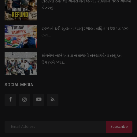
ટેરિફની રમતથી અમેરીકાને જ ભારે નુકશાન ૧૦૦ અબજ
ડોલરનું...
ટ્રમ્પને ફરી સુરાતન ચડયું : ભારત સહિત ૫ દેશ પર ૧૦૦
ટકા...
માંગરોળ બંદરે ખારવા સમાજની સંસ્થાઓના સંયુક્ત
ઉપક્રમે બ્લડ...
SOCIAL MEDIA
Subscribe