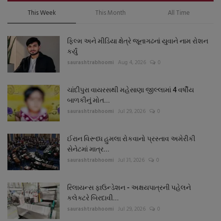
This Week
This Month
All Time
ફિલ્મ અને મીડિયા ક્ષેત્રે જૂનાગઢનાં યુવાને નામ રોશન
કર્યું
saurashtrabhoomi
Aug 4, 2026
0
ચાંદીપુરા વાયરસથી મહેસાણા જીલ્લામાં 4 વર્ષીય
બાળકીનું મોત...
saurashtrabhoomi
Jul 29, 2026
0
ઈરાન વિરૂધ્ધ હુમલા રોકવાનો પ્રસ્તાવ અમેરીકી
સેનેટમાં માત્ર...
saurashtrabhoomi
Jul 31, 2026
0
રિલાયન્સ ફાઉન્ડેશન - અક્ષયપાત્રની પહેલને
કલેક્ટરે બિરદાવી...
saurashtrabhoomi
Jul 29, 2026
0