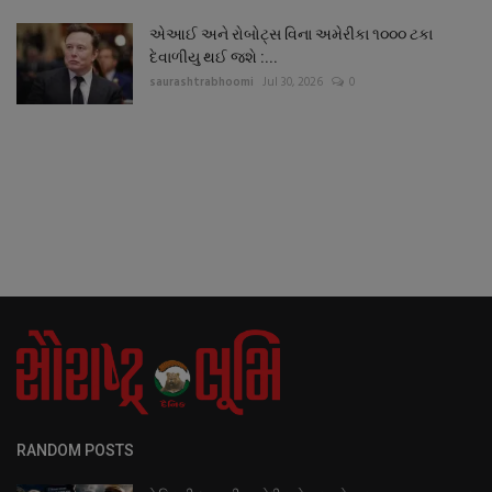
એઆઈ અને રોબોટ્સ વિના અમેરીકા ૧૦૦૦ ટકા
દેવાળીયુ થઈ જશે :...
saurashtrabhoomi
Jul 30, 2026
0
RANDOM POSTS