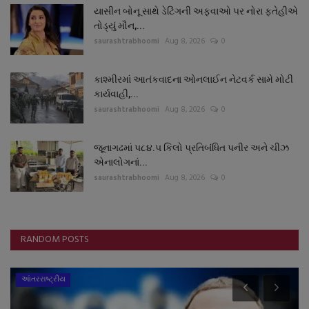
યાસીન બોનૂ સાથે ડેટિંગની અફવાઓ પર નોરા ફતેહીએ
તોડ્યું મૌન,...
saurashtrabhoomi
Aug 8, 2026
0
કાશ્મીરમાં આતંકવાદના ઓનલાઈન નેટવર્ક સામે મોટી
કાર્યવાહી,...
saurashtrabhoomi
Aug 8, 2026
0
જૂનાગઢમાં ૫૮૪.૫ કિલો પ્રતિબંધિત પનીર અને ચીઝ
એનાલોગનાં...
saurashtrabhoomi
Aug 8, 2026
0
RANDOM POSTS
આંતરરાષ્ટ્રીય