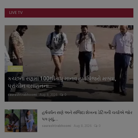
નાણાંકીય સમાચાર
LIVE TV
સ્થાનિક સમાચાર
સ્પોર્ટ્સ
રાશિફળ
ગુજરાત
ગુનાખોરી
કચ્છના રણમાં 100થી વધુ માનવ હાડપિંજરો મળ્યા,
બોલિવૂડ
પ્રાચીન વસાહતના...
saurashtrabhoomi
Aug 8, 2026
0
સ્વાસ્થ્ય
હર્ષવર્ધન રાણે અને સંજિદા શેખના ડેટિંગની ચર્ચાએ જોર
પકડ્યું,...
saurashtrabhoomi
Aug 8, 2026
0