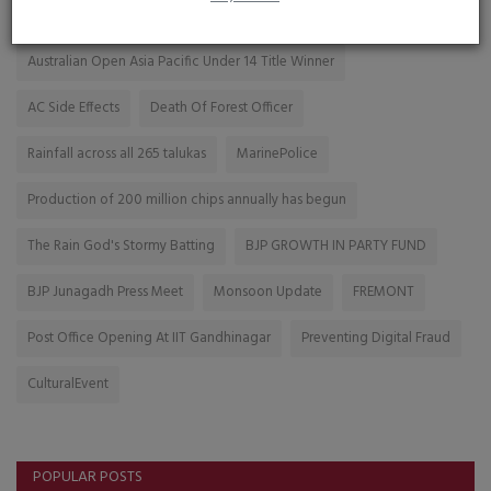
As part of accident prevention measures
Australian Open Asia Pacific Under 14 Title Winner
AC Side Effects
Death Of Forest Officer
Rainfall across all 265 talukas
MarinePolice
Production of 200 million chips annually has begun
The Rain God's Stormy Batting
BJP GROWTH IN PARTY FUND
BJP Junagadh Press Meet
Monsoon Update
FREMONT
Post Office Opening At IIT Gandhinagar
Preventing Digital Fraud
CulturalEvent
POPULAR POSTS