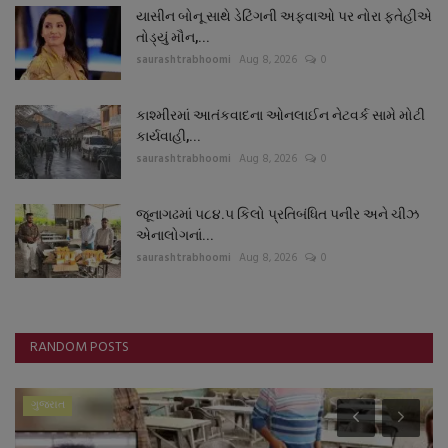
યાસીન બોનૂ સાથે ડેટિંગની અફવાઓ પર નોરા ફતેહીએ
તોડ્યું મૌન,...
saurashtrabhoomi
Aug 8, 2026
0
કાશ્મીરમાં આતંકવાદના ઓનલાઈન નેટવર્ક સામે મોટી
કાર્યવાહી,...
saurashtrabhoomi
Aug 8, 2026
0
જૂનાગઢમાં ૫૮૪.૫ કિલો પ્રતિબંધિત પનીર અને ચીઝ
એનાલોગનાં...
saurashtrabhoomi
Aug 8, 2026
0
RANDOM POSTS
ગુજરાત