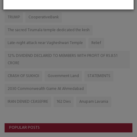
Ink To Imagination Review Paper Writing
.Bhupendra Patel
TRUMP
CooperativeBank
The sacred Tirumala temple dedicated the kesh
Late-night attack near Vagheshwari Temple
Relief
12% DIVIDEND DECLARED TO MEMBERS WITH PROFIT OF RS.8.51
CRORE
CRASH OF SUKHOI
Government Land
STATEMENTS
2030 Commonwealth Game At Ahmedabad
IRAN DENIED CEASEFIRE
162 Dies
Anupam Lavania
POPULAR POSTS