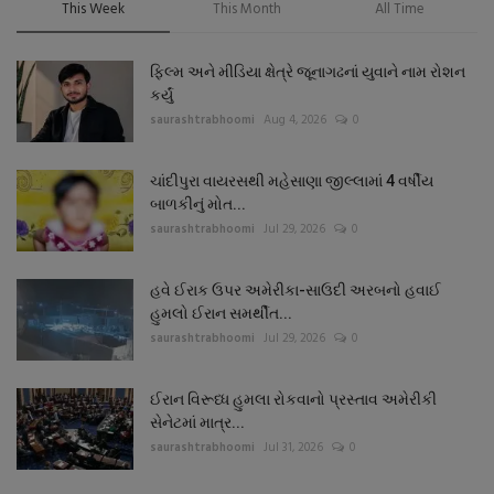
This Week
This Month
All Time
ફિલ્મ અને મીડિયા ક્ષેત્રે જૂનાગઢનાં યુવાને નામ રોશન
કર્યું
saurashtrabhoomi
Aug 4, 2026
0
ચાંદીપુરા વાયરસથી મહેસાણા જીલ્લામાં 4 વર્ષીય
બાળકીનું મોત...
saurashtrabhoomi
Jul 29, 2026
0
હવે ઈરાક ઉપર અમેરીકા-સાઉદી અરબનો હવાઈ
હુમલો ઈરાન સમર્થીત...
saurashtrabhoomi
Jul 29, 2026
0
ઈરાન વિરૂધ્ધ હુમલા રોકવાનો પ્રસ્તાવ અમેરીકી
સેનેટમાં માત્ર...
saurashtrabhoomi
Jul 31, 2026
0