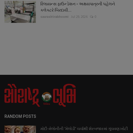
રિલાયન્સ ફાઉન્ડેશન - અક્ષયપાત્રની પહેલને
કલેક્ટરે બિરદાવી...
saurashtrabhoomi
Jul 29, 2026
0
RANDOM POSTS
મોદી-મેલોનીની ‘મેલોડી’ ચર્ચાથી શેરબજારમાં ગૂંચવણ:ખોટી