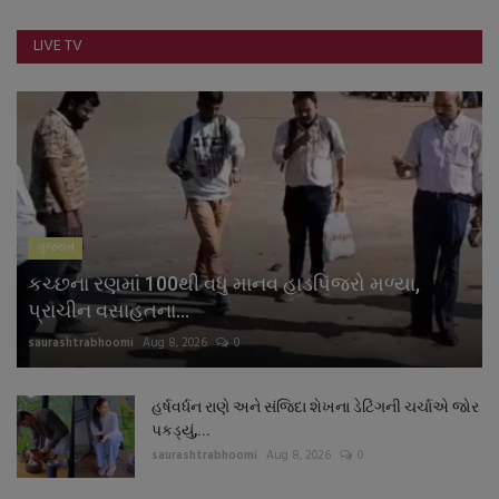
નાણાંકીય સમાચાર
LIVE TV
સ્થાનિક સમાચાર
સ્પોર્ટ્સ
રાશિફળ
ગુજરાત
ગુનાખોરી
કચ્છના રણમાં 100થી વધુ માનવ હાડપિંજરો મળ્યા,
બોલિવૂડ
પ્રાચીન વસાહતના...
saurashtrabhoomi
Aug 8, 2026
0
સ્વાસ્થ્ય
હર્ષવર્ધન રાણે અને સંજિદા શેખના ડેટિંગની ચર્ચાએ જોર
પકડ્યું,...
saurashtrabhoomi
Aug 8, 2026
0