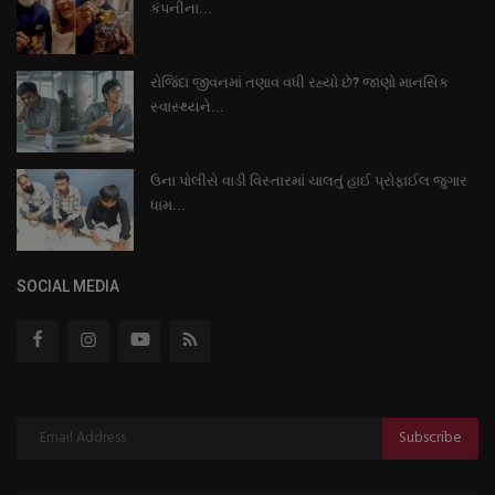
કંપનીના...
રોજિંદા જીવનમાં તણાવ વધી રહ્યો છે? જાણો માનસિક
સ્વાસ્થ્યને...
ઉના પોલીસે વાડી વિસ્તારમાં ચાલતું હાઈ પ્રોફાઈલ જુગાર
ધામ...
SOCIAL MEDIA
Subscribe