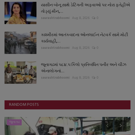
યાસીન બોનૂ સાથે ડેટિંગની અફવાઓ પર નોરા ફતેહીએ
તોડ્યું મૌન,...
saurashtrabhoomi
Aug 8, 2026
0
કાશ્મીરમાં આતંકવાદના ઓનલાઈન નેટવર્ક સામે મોટી
કાર્યવાહી,...
saurashtrabhoomi
Aug 8, 2026
0
જૂનાગઢમાં ૫૮૪.૫ કિલો પ્રતિબંધિત પનીર અને ચીઝ
એનાલોગનાં...
saurashtrabhoomi
Aug 8, 2026
0
RANDOM POSTS
જુનાગઢ