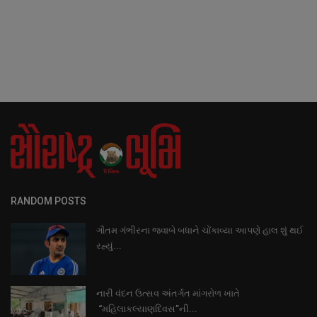
RANDOM POSTS
ગૌતમ ગંભીરના જવાબે બધાને ચોંકાવ્યા આપણે હાલ શું થઈ
રહ્યું...
નારી વંદન ઉત્સવ અંતર્ગત માંગરોળ ખાતે
“મહિલાકલ્યાણદિવસ”ની...