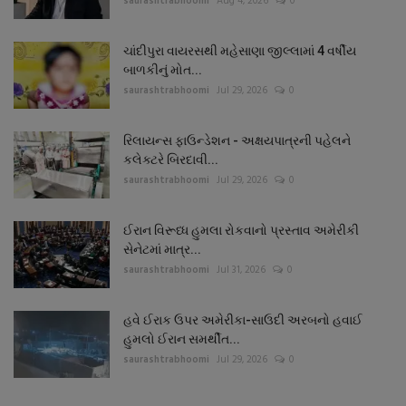
saurashtrabhoomi
Aug 4, 2026
0
ચાંદીપુરા વાયરસથી મહેસાણા જીલ્લામાં 4 વર્ષીય
બાળકીનું મોત...
saurashtrabhoomi
Jul 29, 2026
0
રિલાયન્સ ફાઉન્ડેશન - અક્ષયપાત્રની પહેલને
કલેક્ટરે બિરદાવી...
saurashtrabhoomi
Jul 29, 2026
0
ઈરાન વિરૂધ્ધ હુમલા રોકવાનો પ્રસ્તાવ અમેરીકી
સેનેટમાં માત્ર...
saurashtrabhoomi
Jul 31, 2026
0
હવે ઈરાક ઉપર અમેરીકા-સાઉદી અરબનો હવાઈ
હુમલો ઈરાન સમર્થીત...
saurashtrabhoomi
Jul 29, 2026
0