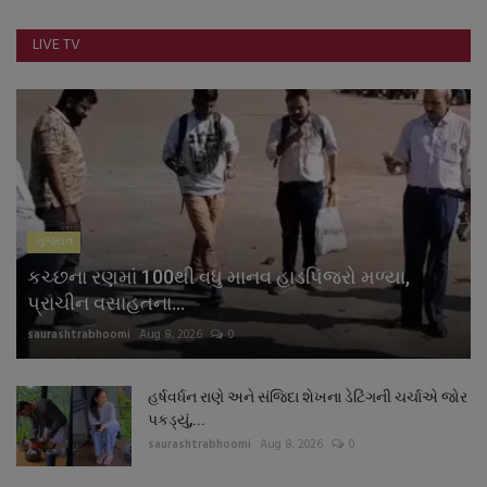
નાણાંકીય સમાચાર
LIVE TV
સ્થાનિક સમાચાર
સ્પોર્ટ્સ
રાશિફળ
ગુજરાત
ગુનાખોરી
કચ્છના રણમાં 100થી વધુ માનવ હાડપિંજરો મળ્યા,
બોલિવૂડ
પ્રાચીન વસાહતના...
saurashtrabhoomi
Aug 8, 2026
0
સ્વાસ્થ્ય
હર્ષવર્ધન રાણે અને સંજિદા શેખના ડેટિંગની ચર્ચાએ જોર
પકડ્યું,...
saurashtrabhoomi
Aug 8, 2026
0