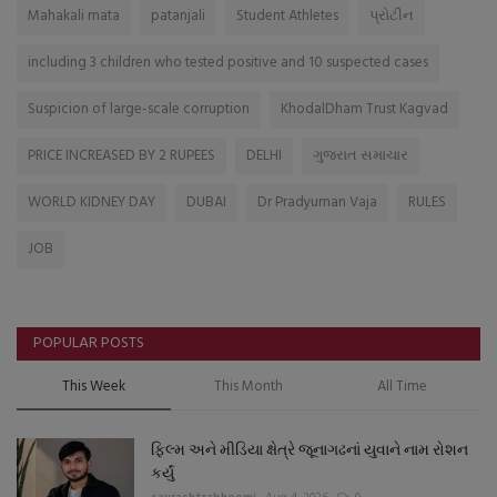
Mahakali mata
patanjali
Student Athletes
પ્રોટીન
including 3 children who tested positive and 10 suspected cases
Suspicion of large-scale corruption
KhodalDham Trust Kagvad
PRICE INCREASED BY 2 RUPEES
DELHI
ગુજરાત સમાચાર
WORLD KIDNEY DAY
DUBAI
Dr Pradyuman Vaja
RULES
JOB
POPULAR POSTS
This Week
This Month
All Time
ફિલ્મ અને મીડિયા ક્ષેત્રે જૂનાગઢનાં યુવાને નામ રોશન
કર્યું