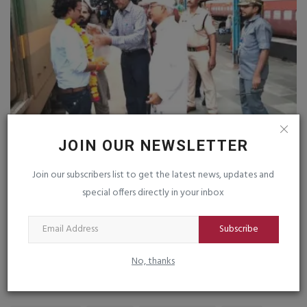
JOIN OUR NEWSLETTER
જૂનાગઢ : સોમનાથ પ્રયાગરાજ એકસપ્રેસ ટ્રેનનું
ગ
સ્વાગત કરાયું
મે
Join our subscribers list to get the latest news, updates and
saurashtrabhoomi
Aug 8, 2026
0
sa
special offers directly in your inbox
૧ર
Subscribe
No, thanks
TAGS