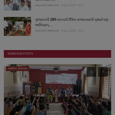
saurashtrabhoomi
Aug 6, 2026
0
ગુજરાતની 289 સરકારી ITIમાં રાજ્યવ્યાપી વૃક્ષારોપણ
અભિયાન,...
saurashtrabhoomi
Aug 6, 2026
0
RANDOM POSTS
સ્થાનિક સમાચાર