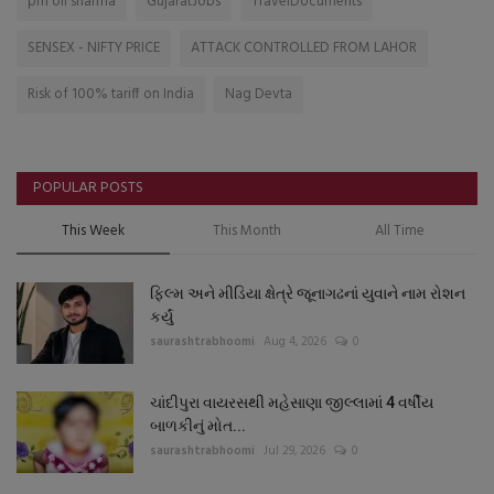
pm oli sharma
GujaratJobs
TravelDocuments
SENSEX - NIFTY PRICE
ATTACK CONTROLLED FROM LAHOR
Risk of 100% tariff on India
Nag Devta
POPULAR POSTS
This Week
This Month
All Time
ફિલ્મ અને મીડિયા ક્ષેત્રે જૂનાગઢનાં યુવાને નામ રોશન
કર્યું
saurashtrabhoomi
Aug 4, 2026
0
ચાંદીપુરા વાયરસથી મહેસાણા જીલ્લામાં 4 વર્ષીય
બાળકીનું મોત...
saurashtrabhoomi
Jul 29, 2026
0