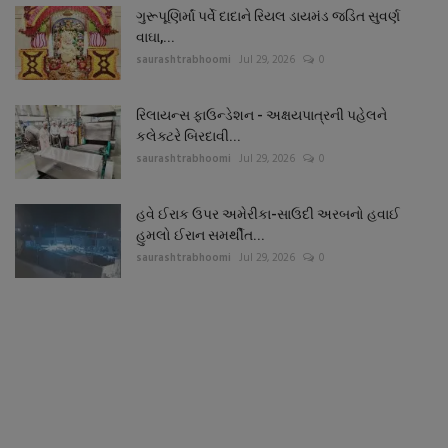
ગુરૂપૂણિર્માં પર્વે દાદાને રિયલ ડાયમંડ જડિત સુવર્ણ
વાઘા,...
saurashtrabhoomi
Jul 29, 2026
0
રિલાયન્સ ફાઉન્ડેશન - અક્ષયપાત્રની પહેલને
કલેક્ટરે બિરદાવી...
saurashtrabhoomi
Jul 29, 2026
0
હવે ઈરાક ઉપર અમેરીકા-સાઉદી અરબનો હવાઈ
હુમલો ઈરાન સમર્થીત...
saurashtrabhoomi
Jul 29, 2026
0