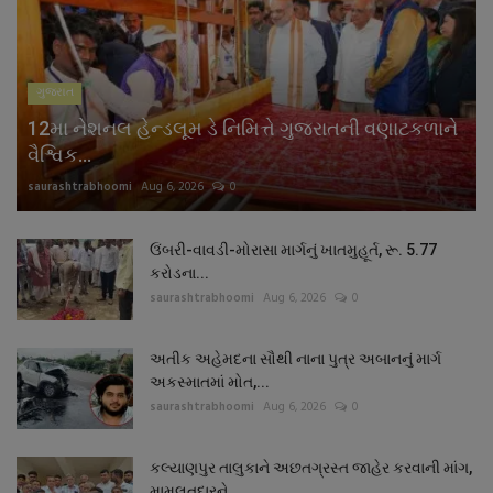
નાણાંકીય સમાચાર
સ્થાનિક સમાચાર
ગુજરાત
12મા નેશનલ હેન્ડલૂમ ડે નિમિત્તે ગુજરાતની વણાટકળાને
સ્પોર્ટ્સ
વૈશ્વિક...
saurashtrabhoomi
Aug 6, 2026
0
રાશિફળ
ગુનાખોરી
ઉંબરી-વાવડી-મોરાસા માર્ગનું ખાતમુહૂર્ત, રૂ. 5.77
કરોડના...
saurashtrabhoomi
Aug 6, 2026
0
બોલિવૂડ
અતીક અહેમદના સૌથી નાના પુત્ર અબાનનું માર્ગ
સ્વાસ્થ્ય
અકસ્માતમાં મોત,...
saurashtrabhoomi
Aug 6, 2026
0
કલ્યાણપુર તાલુકાને અછતગ્રસ્ત જાહેર કરવાની માંગ,
મામલતદારને...