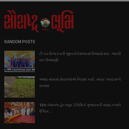
RANDOM POSTS
ટી-ર૦ વિશ્વકપની જીતનો દેશભરમાં વિજયોત્સવ : આખી
રાત ઉજવણી
અષાઢ માસમાં મેઘરાજાએ નિરાશ કર્યા : માત્ર ઝાપટારૂપે
વરસાદ
12મા નેશનલ હેન્ડલૂમ ડે નિમિત્તે ગુજરાતની વણાટકળાને
વૈશ્વિક...