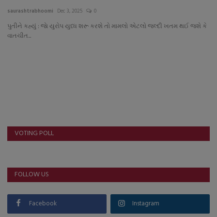
About Author
saurashtrabhoomi
Dec 3, 2025
0
પુતીને કહ્યું : જાે યુરોપ યુધ્ધ શરૂ કરશે તો મામલો એટલો જલ્દી ખતમ થઈ જશે કે
Contact
વાતચીત...
Dipotsav Special
આંતરરાષ્ટ્રીય
રાષ્ટ્રીય
ગુજરાત
VOTING POLL
જુનાગઢ
FOLLOW US
Support US
બજારના સમાચાર
Facebook
Instagram