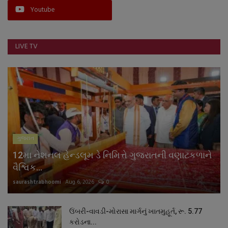
Youtube
નાણાંકીય સમાચાર
સ્થાનિક સમાચાર
LIVE TV
સ્પોર્ટ્સ
રાશિફળ
ગુનાખોરી
ગુજરાત
બોલિવૂડ
12મા નેશનલ હેન્ડલૂમ ડે નિમિત્તે ગુજરાતની વણાટકળાને
સ્વાસ્થ્ય
વૈશ્વિક...
saurashtrabhoomi
Aug 6, 2026
0
ઉંબરી-વાવડી-મોરાસા માર્ગનું ખાતમુહૂર્ત, રૂ. 5.77
કરોડના...