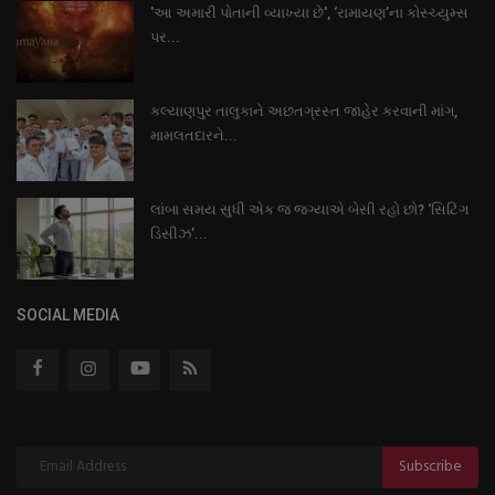
'આ અમારી પોતાની વ્યાખ્યા છે', ‘રામાયણ’ના કોસ્ચ્યુમ્સ
પર...
કલ્યાણપુર તાલુકાને અછતગ્રસ્ત જાહેર કરવાની માંગ,
મામલતદારને...
લાંબા સમય સુધી એક જ જગ્યાએ બેસી રહો છો? ‘સિટિંગ
ડિસીઝ’...
SOCIAL MEDIA
Subscribe