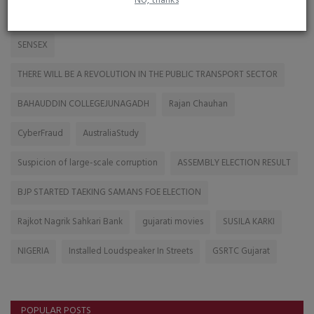
No, thanks
TAGS
SENSEX
THERE WILL BE A REVOLUTION IN THE PUBLIC TRANSPORT SECTOR
BAHAUDDIN COLLEGEJUNAGADH
Rajan Chauhan
CyberFraud
AustraliaStudy
Suspicion of large-scale corruption
ASSEMBLY ELECTION RESULT
BJP STARTED TAEKING SAMANS FOE ELECTION
Rajkot Nagrik Sahkari Bank
gujarati movies
SUSILA KARKI
NIGERIA
Installed Loudspeaker In Streets
GSRTC Gujarat
POPULAR POSTS