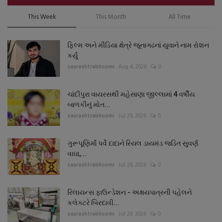
This Week
This Month
All Time
ફિલ્મ અને મીડિયા ક્ષેત્રે જૂનાગઢનાં યુવાને નામ રોશન
કર્યું
saurashtrabhoomi
Aug 4, 2026
0
ચાંદીપુરા વાયરસથી મહેસાણા જીલ્લામાં 4 વર્ષીય
બાળકીનું મોત...
saurashtrabhoomi
Jul 29, 2026
0
ગુરૂપૂણિર્માં પર્વે દાદાને રિયલ ડાયમંડ જડિત સુવર્ણ
વાઘા,...
saurashtrabhoomi
Jul 29, 2026
0
રિલાયન્સ ફાઉન્ડેશન - અક્ષયપાત્રની પહેલને
કલેક્ટરે બિરદાવી...
saurashtrabhoomi
Jul 29, 2026
0