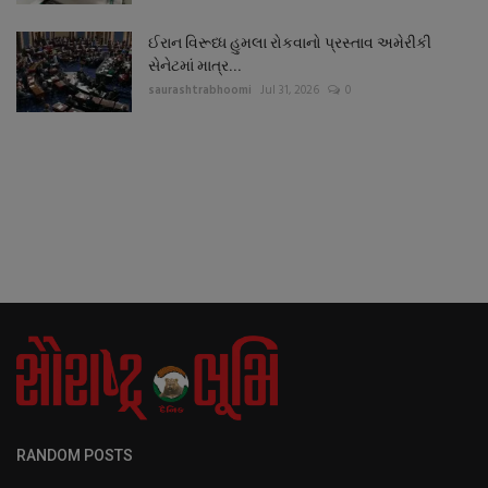
ઈરાન વિરૂધ્ધ હુમલા રોકવાનો પ્રસ્તાવ અમેરીકી
સેનેટમાં માત્ર...
saurashtrabhoomi
Jul 31, 2026
0
RANDOM POSTS