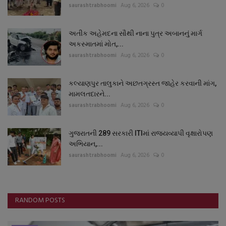
saurashtrabhoomi
Aug 6, 2026
0
અતીક અહેમદના સૌથી નાના પુત્ર અબાનનું માર્ગ
અકસ્માતમાં મોત,...
saurashtrabhoomi
Aug 6, 2026
0
કલ્યાણપુર તાલુકાને અછતગ્રસ્ત જાહેર કરવાની માંગ,
મામલતદારને...
saurashtrabhoomi
Aug 6, 2026
0
ગુજરાતની 289 સરકારી ITIમાં રાજ્યવ્યાપી વૃક્ષારોપણ
અભિયાન,...
saurashtrabhoomi
Aug 6, 2026
0
RANDOM POSTS