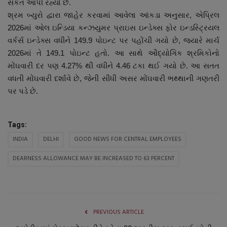
સંકેત આપી રહ્યો છે.
નાણાંકીય સમાચાર
શ્રમ બ્યુરો દ્વારા જાહેર કરવામાં આવેલા આંકડા અનુસાર, એપ્રિલ
2026માં ઓલ ઇન્ડિયા કન્ઝયુમર પ્રાઇસ ઇન્ડેક્સ ફોર ઇન્ડસ્ટ્રિયલ
સ્થાનિક સમાચાર
વર્કર્સ ઇન્ડેક્સ વધીને 149.9 પોઇન્ટ પર પહોંચી ગયો છે, જ્યારે માર્ચ
2026માં તે 149.1 પોઇન્ટ હતો. આ સાથે ઔદ્યોગિક શ્રમિકોનો
સ્પોર્ટ્સ
મોંઘવારી દર પણ 4.27% થી વધીને 4.46 ટકા થઈ ગયો છે. આ સતત
વધતી મોંઘવારી દર્શાવે છે, જેની સીધી અસર મોંઘવારી ભથ્થાની ગણતરી
રાશિફળ
પર પડે છે.
ગુનાખોરી
Tags:
INDIA
DELHI
GOOD NEWS FOR CENTRAL EMPLOYEES
બોલિવૂડ
DEARNESS ALLOWANCE MAY BE INCREASED TO 63 PERCENT
સ્વાસ્થ્ય
PREVIOUS ARTICLE