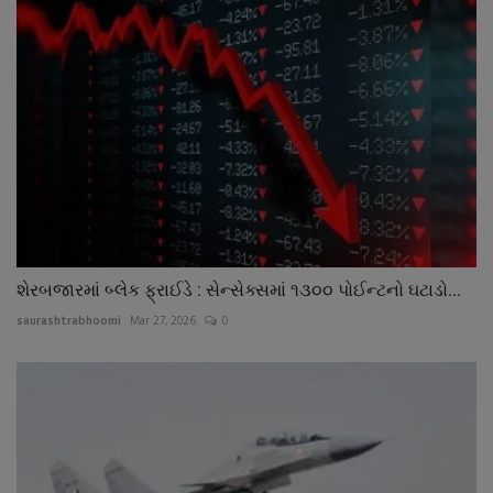
શેરબજારમાં બ્લેક ફ્રાઈડે : સેન્સેક્સમાં ૧૩૦૦ પોઈન્ટનો ઘટાડો...
saurashtrabhoomi
Mar 27, 2026
0