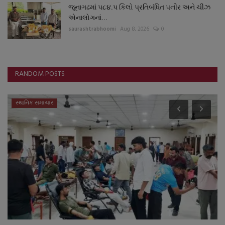
જૂનાગઢમાં ૫૮૪.૫ કિલો પ્રતિબંધિત પનીર અને ચીઝ
એનાલોગનાં...
saurashtrabhoomi
Aug 8, 2026
0
RANDOM POSTS
સ્થાનિક સમાચાર