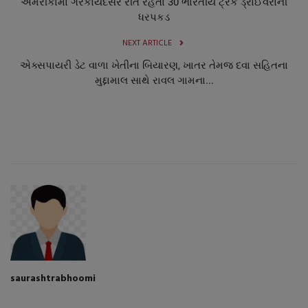
અમેરીકામાં ગેરકાયદેસર રીતે રહેતા 30 ભારતીય ટ્રક ડ્રાઈવરોની
ધરપકડ
NEXT ARTICLE
એક્સપાયરી ડેટ વાળા ખેતીના બિયારણ, ખાતર તેમજ દવા સહિતના
મુદ્દામાલ સાથે રાવલ ગામના...
saurashtrabhoomi