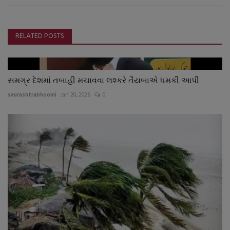
RELATED POSTS
સમગ્ર દેશમાં તબાહી મચાવવા લશ્કરે તૈયબાએ ધમકી આપી
saurashtrabhoomi
Jan 20, 2026
0