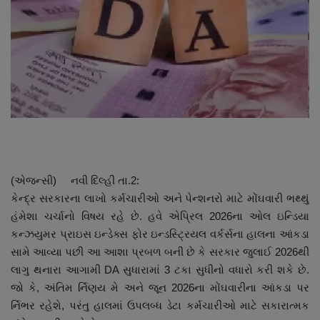
About Author
Contact
Dipotsav Special
આંતરરાષ્ટ્રીય
રાષ્ટ્રીય
(એજન્સી) નવી દિલ્હી તા.2:
ગુજરાત
કેન્દ્ર સરકારના લાખો કર્મચારીઓ અને પેન્શનરો માટે મોંઘવારી ભથ્થું
હંમેશા ચર્ચાનો વિષય રહે છે. હવે એપ્રિલ 2026ના ઓલ ઇન્ડિયા
જુનાગઢ
કન્ઝયુમર પ્રાઇસ ઇન્ડેક્સ ફોર ઇન્ડસ્ટ્રિયલ વર્કર્સના હાલના આંકડા
સામે આવ્યા પછી આ આશા પ્રબળ બની છે કે સરકાર જુલાઈ 2026થી
Support US
લાગુ થનારા આગામી DA સુધારામાં 3 ટકા સુધીનો વધારો કરી શકે છે.
જો કે, અંતિમ ર્નિણય મે અને જૂન 2026ના મોંઘવારીના આંકડા પર
બજારના સમાચાર
ર્નિભર રહેશે, પરંતુ હાલમાં ઉપલબ્ધ ડેટા કર્મચારીઓ માટે સકારાત્મક