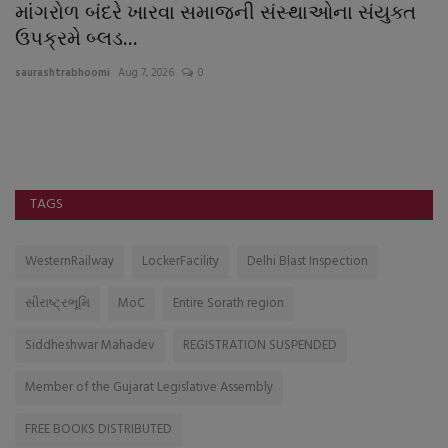
માંગરોળ બંદરે ખારવા સમાજની સંસ્થાઓના સંયુક્ત
વ
ઉપક્રમે બ્લડ...
ચ
saurashtrabhoomi
Aug 7, 2026
0
sa
ભી
ઇન્
TAGS
WesternRailway
LockerFacility
Delhi Blast Inspection
સૌરાષ્ટ્રભૂમિ
MoC
Entire Sorath region
Siddheshwar Mahadev
REGISTRATION SUSPENDED
Member of the Gujarat Legislative Assembly
FREE BOOKS DISTRIBUTED