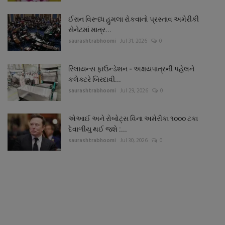
ઈરાન વિરૂધ્ધ હુમલા રોકવાનો પ્રસ્તાવ અમેરીકી
સેનેટમાં માત્ર...
saurashtrabhoomi
Jul 31, 2026
0
રિલાયન્સ ફાઉન્ડેશન - અક્ષયપાત્રની પહેલને
કલેક્ટરે બિરદાવી...
saurashtrabhoomi
Jul 29, 2026
0
એઆઈ અને રોબોટ્સ વિના અમેરીકા ૧૦૦૦ ટકા
દેવાળીયુ થઈ જશે :...
saurashtrabhoomi
Jul 30, 2026
0