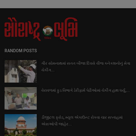
RANDOM POSTS
ગીર સોમનાથમાં સતત બીજા દિવસે વીજ કનેકશનોનું મેગા
ચેકીંગ...
વેરાવળમાં ફુડ વિભાગે ડેરીફાર્મ પેઢીઓમાં ચેકીંગ હાથ ધર્યુ,...
ડીજીટલ ફ્રોડ, મ્યુલ એકાઉન્ટ રોકવા ચાર સપ્તાહમાં
એસઓપી જાહેર...