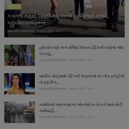
ગુજરાત
કચ્છના રણમાં 100થી વધુ માનવ હાડપિંજરો મળ્યા,
પ્રાચીન વસાહતના...
saurashtrabhoomi
Aug 8, 2026
0
હર્ષવર્ધન રાણે અને સંજિદા શેખના ડેટિંગની ચર્ચાએ જોર
પકડ્યું,...
saurashtrabhoomi
Aug 8, 2026
0
યાસીન બોનૂ સાથે ડેટિંગની અફવાઓ પર નોરા ફતેહીએ
તોડ્યું મૌન,...
saurashtrabhoomi
Aug 8, 2026
0
કાશ્મીરમાં આતંકવાદના ઓનલાઈન નેટવર્ક સામે મોટી
કાર્યવાહી,...
saurashtrabhoomi
Aug 8, 2026
0