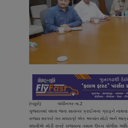
(બ્યુરો) ગાંધીનગર તા.2
ગુજરાતમાં વધતા જતા સાયબર ક્રાઈમના ગ્રાફને નાથવા 
રાજ્ય સરકારે ગત મધરાત્રે એક અત્યંત મોટો અને આક્રમક
સંઘવીએ મોડી રાત્રે રાજ્યના તમામ ઉચ્ચ પોલીસ અ