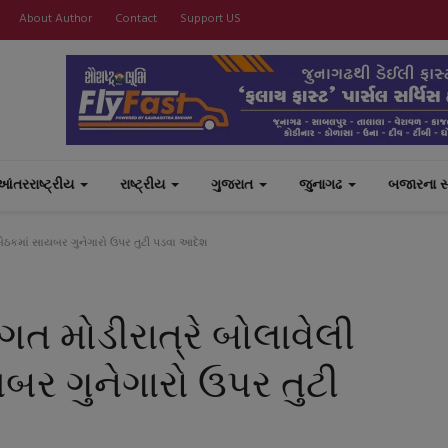
About Author
Contact
Support US
આંતરરાષ્ટ્રીય
રાષ્ટ્રીય
ગુજરાત
જુનાગઢ
બજારના 
 બેઠકમાં સાયબર ગુનેગારો ઉપર તુટી પડવા આદેશ
 ગત મોડીરાત્રે બોલાવેલી
બર ગુનેગારો ઉપર તુટી