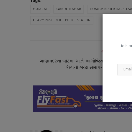
Tags:
વરસાદમાં પગમાં ફંગલ ઇન્ફેક્શન કેમ
GUJARAT
GANDHINAGAR
HOME MINISTER HARSH S
ચોમાસામાં પગની...
HEAVY RUSH IN THE POLICE STATION
saurashtrabhoomi
Aug 8, 2026
0
ભીના મોજાં અને જૂતાં લાંબા સમય સુધી પહેરવાની ટેવથી
ફંગલ ઇન્ફેક્શનનું...
Join o
PREVIOUS ARTI
માણાવદરના બાંટવા ખાતે આયોજિત 15 દિવસીય સ
કેમ્પનો ભવ્ય સમાપન સમારોહ યોજા