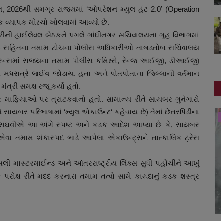
, 2026થી સમગ્ર રાજ્યમાં ‘ઓપરેશન મ્યુલ હંટ 2.0’ (Operation
ક વ્યાપક મોરચો ખોલવામાં આવ્યો છે.
્રીની હાઈલેવલ બેઠકને પગલે ગાંધીનગર સચિવાલયના ગૃહ વિભાગમાં
GP) સહિતના તમામ ટોચના પોલીસ અધિકારીઓ તાબડતોબ સચિવાલય
રન્સમાં રાજ્યના તમામ પોલીસ કમિશ્નરો, રેન્જ આઈજી, ડીઆઈજી
રાત્રે લાઈવ જોડાયા હતા અને પોતપોતાના જિલ્લાની વર્તમાન
ંત્રી સમક્ષ રજૂ કર્યો હતો.
 માફિયાઓ પર ત્રાટકવાનો હતો. સામાન્ય રીતે સાયબર ગુનેગારો
 સાયબર પરિભાષામાં ‘મ્યુલ એકાઉન્ટ‘ કહેવાય છે) તેમાં છેતરપિંડીના
જુનાગઢ
હર્ષ સંઘવીએ આ અંગે સ્પષ્ટ અને કડક આદેશ આપ્યા છે કે, સાયબર
એવા તમામ શંકાસ્પદ ભાડે આપેલા એકાઉન્ટ્સને તાત્કાલિક ટ્રેસ
માસ્ટરમાઈન્ડ અને આંતરરાષ્ટ્રીય લિંક્સ સુધી પહોંચીને આખું
કે પરોક્ષ રીતે મદદ કરનારા તમામ તત્વો સામે કાયદાનું કડક શસ્ત્ર