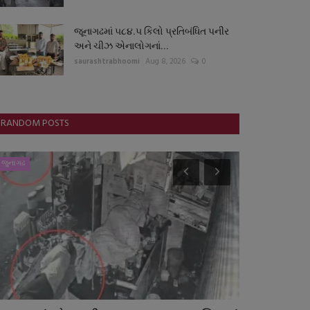
જૂનાગઢમાં ૫૮૪.૫ કિલો પ્રતિબંધિત પનીર
અને ચીઝ એનાલોગનાં...
saurashtrabhoomi
Aug 8, 2026
0
RANDOM POSTS
જુનાગઢ
જુનાગઢ