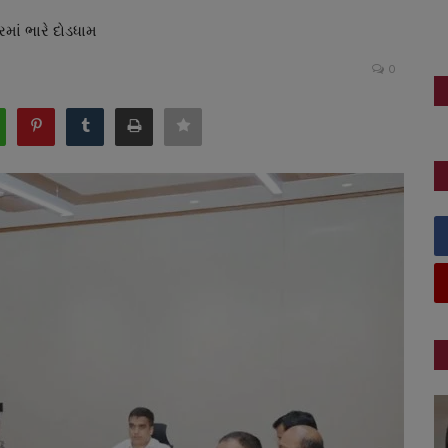
માં ભારે દોડધામ
0