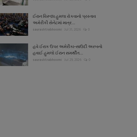
ઈરાન વિરૂધ્ધ હુમલા રોકવાનો પ્રસ્તાવ
અમેરીકી સેનેટમાં માત્ર...
saurashtrabhoomi
Jul 31, 2026
0
હવે ઈરાક ઉપર અમેરીકા-સાઉદી અરબનો
હવાઈ હુમલો ઈરાન સમર્થીત...
saurashtrabhoomi
Jul 29, 2026
0