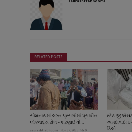
saurashtrabhoomi
RELATED POSTS
સોમનાથમાં લગ્ન પ્રસંગોમાં પ્રાચીન
સ્ટેટ જીએસટ
લોકવાદ્ય ઢોલ - શરણાઈનો...
અમદાવાદમાં
કિલો...
saurashtrabhoomi
Nov 27, 2025
0