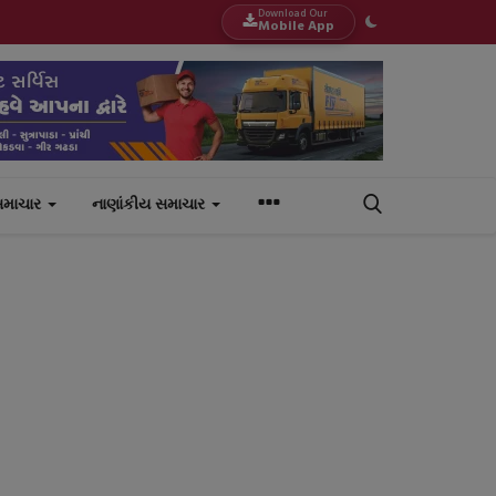
Download Our
Mobile App
સમાચાર
નાણાંકીય સમાચાર