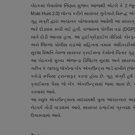
બેઠકમાં લેવાયેલા ર્નિણય મુજબ આજથી એટલે કે 2 જૂન
Mule Hunt 2.0) લોન્ચ કરીને સાયબર ગુનેગારો વિરૂદ્ધ એ
ગૃહ મંત્રી દ્વારા અચાનક બોલાવવામાં આવેલી આ મધરાત
ભારે દોડધામ મચી ગઈ હતી. રાજ્યના પોલીસ વડા (D
ખાતે દોડી આવ્યા હતા. આ હાઈપ્રોફાઈલ વીડિયો કોન્ફ
અને જિલ્લા પોલીસ વડાઓ સહિતના તમામ અધિકારીઓ મધ
સુરક્ષા સ્થિતિ તેમજ સાયબર ક્રાઈમના કેસોનો ચિતાર ગૃહ મ
આ બેઠકનો મુખ્ય એજન્ડા ડિજિટલ સુરક્ષા અને સાયબર
ગરીબ કે લાલચુ લોકોના બેંક એકાઉન્ટ્સ ભાડે રાખીને (જેને
સ્વાસ્થ્ય
કરોડો રૂપિયા ટ્રાન્સફર કરતા હોય છે. ગૃહ મંત્રી 
ક્રાઈમના પૈસા જે બેંક એકાઉન્ટ્સમાં જમા થાય છે, 
કરવામાં આવે.
આ મ્યુલ એકાઉન્ટ્સના માધ્યમથી ગુના આચરનારા અસલી 
નેટવર્ક તોડી પાડવામાં આવે. સાયબર ઠગાઈમાં પ્રત્યક્ષ 
ઉગામવામાં આવે.