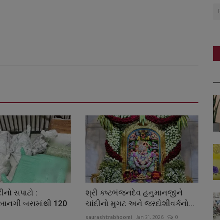
ીનો સપાટો :
શ્રી કષ્ટભંજનદેવ હનુમાનજીને
 ખાનગી બસમાંથી 120
ચાંદીનો મુગટ અને જરદોશીવર્કનો...
saurashtrabhoomi
Jan 31, 2026
0