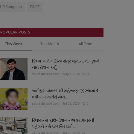
BJP Sangthan
PRICE
POPULAR POSTS
This Week
This Month
All Time
ફિલ્મ અને મીડિયા ક્ષેત્રે જૂનાગઢનાં યુવાને
નામ રોશન કર્યું
saurashtrabhoomi
Aug 4, 2026
0
ચાંદીપુરા વાયરસથી મહેસાણા જીલ્લામાં 4
વર્ષીય બાળકીનું મોત...
saurashtrabhoomi
Jul 29, 2026
0
રિલાયન્સ ફાઉન્ડેશન - અક્ષયપાત્રની
પહેલને કલેક્ટરે બિરદાવી...
saurashtrabhoomi
Jul 29, 2026
0