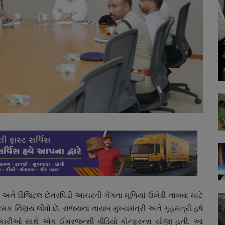
અને ડિજિટલ છેતરપિંડી આચરતી ગેંગના મૂળિયાં ઉખેડી નાખવા માટે
 ર્નિણય લીધો છે. રાજ્યના નાયબ મુખ્યમંત્રી અને ગૃહમંત્રી હર્ષ
ધિકારીઓ સાથે એક ઈમરજન્સી વીડિયો કોન્ફરન્સ યોજી હતી. આ