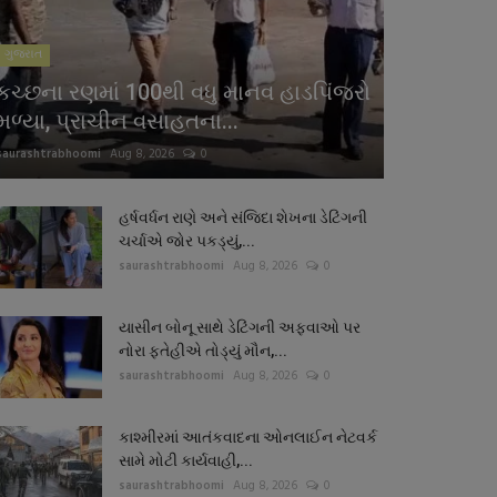
ગુજરાત
કચ્છના રણમાં 100થી વધુ માનવ હાડપિંજરો
મળ્યા, પ્રાચીન વસાહતના...
saurashtrabhoomi
Aug 8, 2026
0
હર્ષવર્ધન રાણે અને સંજિદા શેખના ડેટિંગની
ચર્ચાએ જોર પકડ્યું,...
saurashtrabhoomi
Aug 8, 2026
0
યાસીન બોનૂ સાથે ડેટિંગની અફવાઓ પર
નોરા ફતેહીએ તોડ્યું મૌન,...
saurashtrabhoomi
Aug 8, 2026
0
કાશ્મીરમાં આતંકવાદના ઓનલાઈન નેટવર્ક
સામે મોટી કાર્યવાહી,...
saurashtrabhoomi
Aug 8, 2026
0