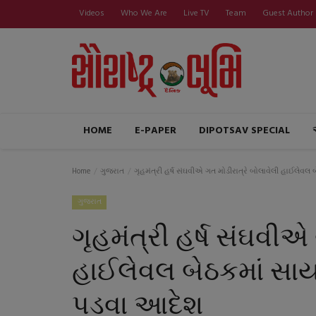
Videos
Who We Are
Live TV
Team
Guest Author
HOME
E-PAPER
DIPOTSAV SPECIAL
Home
ગુજરાત
ગૃહમંત્રી હર્ષ સંઘવીએ ગત મોડીરાત્રે બોલાવેલી હાઈલેવલ
ગુજરાત
ગૃહમંત્રી હર્ષ સંઘવીએ
હાઈલેવલ બેઠકમાં સાય
પડવા આદેશ