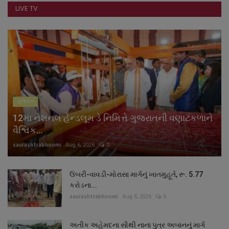
LIVE TV
ગુજરાત
12મા નેશનલ હેન્ડલૂમ ડે નિમિત્તે ગુજરાતની વણાટકળાને
વૈશ્વિક...
saurashtrabhoomi
Aug 6, 2026
0
ઉંબરી-વાવડી-મોરાસા માર્ગનું ખાતમુહૂર્ત, રૂ. 5.77
કરોડના...
saurashtrabhoomi
Aug 6, 2026
0
અતીક અહેમદના સૌથી નાના પુત્ર અબાનનું માર્ગ