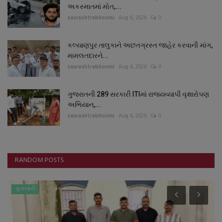
અકસ્માતમાં મોત,...
saurashtrabhoomi
Aug 6, 2026
0
કલ્યાણપુર તાલુકાને અછતગ્રસ્ત જાહેર કરવાની માંગ,
મામલતદારને...
saurashtrabhoomi
Aug 6, 2026
0
ગુજરાતની 289 સરકારી ITIમાં રાજ્યવ્યાપી વૃક્ષારોપણ
અભિયાન,...
saurashtrabhoomi
Aug 6, 2026
0
RANDOM POSTS
ગુનાખોરી