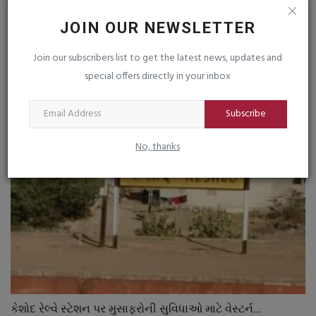
JOIN OUR NEWSLETTER
Join our subscribers list to get the latest news, updates and
પદ્મપુરાણ અંતર્ગત ભાગવતના મહાત્મ્ય દ્વારા સંસ્કૃતનું સંવર્ધન...
special offers directly in your inbox
saurashtrabhoomi
Sep 10, 2025
0
Subscribe
No, thanks
કેશોદ રેલ્વે સ્ટેશન પર મુસાફરોની સુવિધાઓ માટે વેસ્ટર્ન...