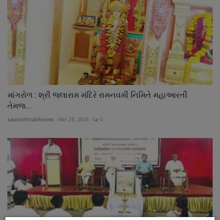
માંગરોળ : શ્રી જલારામ મંદિરે રામનવમી નિમિતે મહાઆરતી
તેમજ...
saurashtrabhoomi
Mar 28, 2026
0