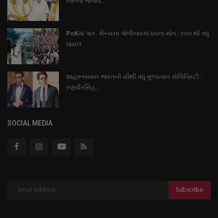
જિલ્લા ભાજપ...
PoKમાં પાક. સૈન્યના ગોળીબારમાં ૪૦ના મોત : ર૦૦ થી વધુ
ઘાયલ
શાહરૂખખાન ભારતનો સૌથી વધુ મુલ્યવાન સેલિબ્રિટી :
રણવીરસિંહ...
SOCIAL MEDIA
Subscribe