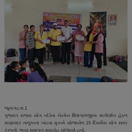
About Author
Contact
Dipotsav Special
આંતરરાષ્ટ્રીય
રાષ્ટ્રીય
ગુજરાત
જુનાગઢ
જૂનાગઢ,તા.1
Support US
ગુજરાત રાજ્ય યોગ બોર્ડના ચેરમેન શિશપાલજીના માર્ગદર્શન હેઠળ
માણાવદર તાલુકાના બાંટવા મુકામે યોજાયેલ 15 દિવસીય યોગ સમર
બજારના સમાચાર
કેમ્પનો ભવ્ય સમાપન સમારોહ યોજાયો હતો.