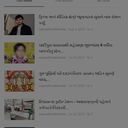
This Week
This Month
All Time
ફિલ્મ અને મીડિયા ક્ષેત્રે જૂનાગઢનાં યુવાને નામ રોશન
કર્યું
saurashtrabhoomi
Aug 4, 2026
0
ચાંદીપુરા વાયરસથી મહેસાણા જીલ્લામાં 4 વર્ષીય
બાળકીનું મોત...
saurashtrabhoomi
Jul 29, 2026
0
ગુરૂપૂણિર્માં પર્વે દાદાને રિયલ ડાયમંડ જડિત સુવર્ણ
વાઘા,...
saurashtrabhoomi
Jul 29, 2026
0
રિલાયન્સ ફાઉન્ડેશન - અક્ષયપાત્રની પહેલને
કલેક્ટરે બિરદાવી...
saurashtrabhoomi
Jul 29, 2026
0