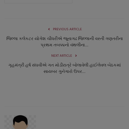
PREVIOUS ARTICLE
જિલ્લા કલેકટર યોગેશ ચૌધરીએ જૂનાગઢ જિલ્લાની વસ્તી ગણતરીના
પ્રથમ તબક્કાનો વંથલીના...
NEXT ARTICLE
ગૃહમંત્રી હર્ષ સંઘવીએ ગત મોડીરાત્રે બોલાવેલી હાઈલેવલ બેઠકમાં
સાયબર ગુનેગારો ઉપર...