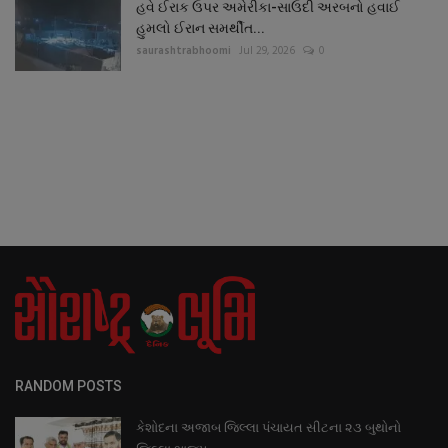
હવે ઈરાક ઉપર અમેરીકા-સાઉદી અરબનો હવાઈ
હુમલો ઈરાન સમર્થીત...
saurashtrabhoomi
Jul 29, 2026
0
RANDOM POSTS
કેશોદના અજાબ જિલ્લા પંચાયત સીટના ૨૩ બુથોનો