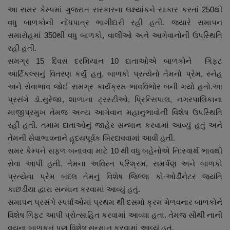
આ સમર કેમ્પમાં ગુજરાત સરકારના લક્ષ્યાંકને સાકાર કરતાં 250થી
નાણાંકીય સમાચાર
વધુ બાળકોની નોંધપાત્ર ભાગીદારી રહી હતી. જ્યારે સમાપન
સમારોહમાં 350થી વધુ બાળકો, વાલીઓ અને આગેવાનોની ઉપસ્થિતિ
સ્થાનિક સમાચાર
રહી હતી.
સમગ્ર 15 દિવસ દરમિયાન 10 દાતાઓએ બાળકોને ગિફ્ટ
સ્પોર્ટ્સ
આર્ટિકલ્સનું વિતરણ કર્યું હતું. બાળકો પ્રત્યેનો તેમનો પ્રેમ, સ્નેહ
અને સેવાભાવ જોઈ સમગ્ર કાર્યક્રમ ભાવવિભોર બની ગયો હતો.આ
રાશિફળ
પ્રસંગે ડૉ.સુરેજા, શાળાના ટ્રસ્ટીઓ, પ્રિન્સિપાલ, નગરપાલિકાના
માજીપ્રમુખ તેમજ અન્ય આગેવાન મહાનુભાવોની વિશેષ ઉપસ્થિતિ
ગુનાખોરી
રહી હતી. તમામ દાતાઓનું જાહેર સન્માન કરવામાં આવ્યું હતું અને
તેમની સેવાભાવનાને હૃદયપૂર્વક બિરદાવવામાં આવી હતી.
બોલિવૂડ
સમર કેમ્પને સફળ બનાવવા માટે 10 થી વધુ બહેનોએ નિઃસ્વાર્થ ભાવથી
સેવા આપી હતી. તેમના અવિરત પરિશ્રમ, સમર્પણ અને બાળકો
સ્વાસ્થ્ય
પ્રત્યેના પ્રેમ બદલ તેમનું વિશેષ જિલ્લા કો-ઓર્ડીનેટર જયંતિ
કાછડીયા દ્વારા સન્માન કરવામાં આવ્યું હતું.
સમાપન પ્રસંગે સ્પર્ધાઓમાં પ્રથમ થી દસમો ક્રમ મેળવનાર બાળકોને
વિશેષ ગિફ્ટ આપી પ્રોત્સાહિત કરવામાં આવ્યા હતા. તેમજ સૌથી નાની
વયના બાળકનું પણ વિશેષ સન્માન કરવામાં આવ્યું હતું.