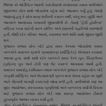
જિલ્લા કો-ઓર્ડીનેટર જયંતી કાછડીયાએ સંબોધનમાં તમામ વાલીઓને
જીવનભર યોગ સાથે જોડાયેલા રહેવા માટે આહ્વાન કર્યું હતું. તેમણે
જણાવ્યું હતું કે યોગ માત્ર શરીરની કસરત નથી, પરંતુ મન, બુદ્ધિ અને
આત્માને આનંદમય બનાવતી જીવનશૈલી છે. તેમણે "હેપી હોર્મોન્સ"
સક્રિય કરવા માટેની સરળ યોગિક અને ધ્યાનની પદ્ધતિઓ સમજાવી
હતી, જેથી દરેક પરિવાર આનંદ, સ્વાસ્થ્ય અને શાંતિ સાથે જીવન જીવી
શકે.
ગુજરાત રાજ્ય યોગ બોર્ડ દ્વારા સમર કેમ્પમાં જોડાયેલા તમામ
બાળકોને સમાપન પ્રસંગે પ્રમાણપત્ર (સર્ટિફિકેટ) એનાયત કરવામાં
આવ્યા હતા. સાથે સાથે દરેક બાળકને સમર કેમ્પ બુક, ચિત્રલેખન
(ડ્રોઇંગ) બુક અને ટોપી પણ ભેટ સ્વરૂપે આપવામાં આવી હતી.
સમાપન સમારોહ દરમિયાન તમામ બાળકોને ગુજરાત રાજ્ય યોગ બોર્ડ
તરફથી સર્ટિફિકેટ અને ભેટસામગ્રી પ્રાપ્ત થતાં તેમના ચહેરા પર ખુશી
અને ગૌરવની લાગણી સ્પષ્ટપણે જોવા મળી હતી. વાલીઓએ પણ આ
સુંદર આયોજન, સંસ્કારમય પ્રવૃત્તિઓ અને બાળકોના સર્વાંગી વિકાસ
માટે ગુજરાત રાજ્ય યોગ બોર્ડ તથા સમગ્ર આયોજન ટીમનો
હૃદયપૂર્વક આભાર વ્યક્ત કર્યો હતો.
ઝોન કો-ઓર્ડીનેટર ચેતનાબેન ગજેરા, જિલ્લા કો-ઓર્ડીનેટર જયંતી