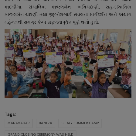
કાછડીયા, સંચાલિકા કાજલબેન અભિચંદાણી, સહ-સંચાલિકા
કાજલબેન ચંદાણી તથા જીગ્નેશભાઈ રાવલના માર્ગદર્શન અને અથાગ
મહેનતથી સમગ્ર કેમ્પ સફળતાપૂર્વક પૂર્ણ થયો હતો.
Tags:
MANAVADAR
BANTVA
15-DAY SUMMER CAMP
GRAND CLOSING CEREMONY WAS HELD