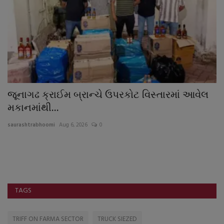
જૂનાગઢ ક્રાઈમ બ્રાન્ચે ઉપરકોટ વિસ્તારમાં આવેલ
ઈ
મકાનમાંથી...
કે
saurashtrabhoomi
Aug 6, 2026
0
sa
TAGS
TRIFF ON FARMA SECTOR
TRUCK SIEZED