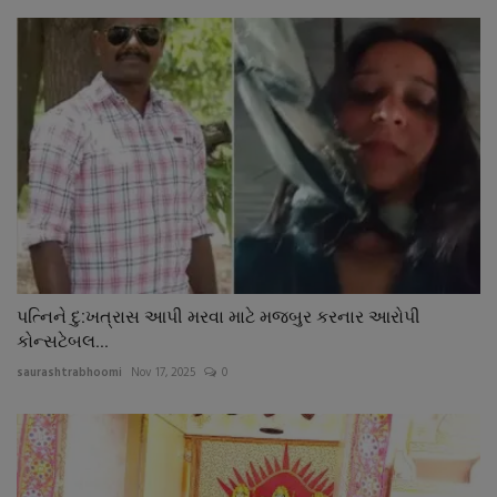
પત્નિને દુ:ખત્રાસ આપી મરવા માટે મજબુર કરનાર આરોપી
કોન્સટેબલ...
saurashtrabhoomi
Nov 17, 2025
0