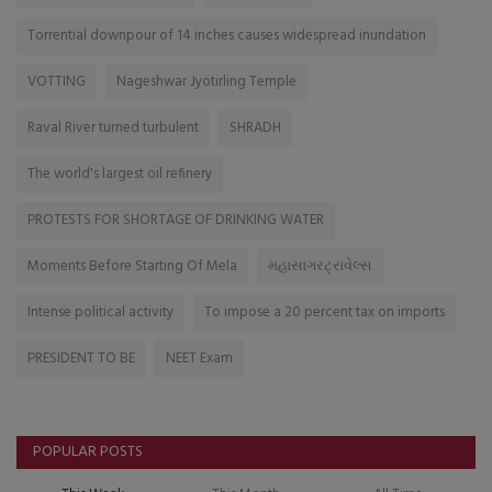
Torrential downpour of 14 inches causes widespread inundation
VOTTING
Nageshwar Jyotirling Temple
Raval River turned turbulent
SHRADH
The world's largest oil refinery
PROTESTS FOR SHORTAGE OF DRINKING WATER
Moments Before Starting Of Mela
મહાસાગરટ્રાવેલ્સ
Intense political activity
To impose a 20 percent tax on imports
PRESIDENT TO BE
NEET Exam
POPULAR POSTS