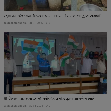
જૂનાગઢ જિલ્લામાં જિલ્લા પંચાયત આરોગ્ય શાખા દ્વારા સગર્ભા...
saurashtrabhoomi
Jul 31, 2026
0
ધી વેરાવળ મર્કન્ટાઇલ કો-ઓપરેટીવ બેંક દ્વારા માંગરોળ ખાતે...
saurashtrabhoomi
Aug 1, 2026
0