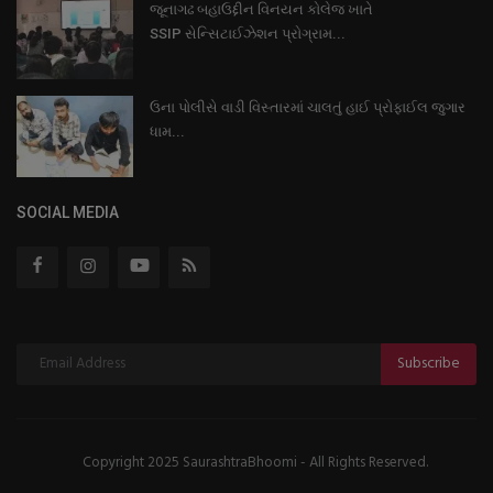
જૂનાગઢ બહાઉદ્દીન વિનયન કોલેજ ખાતે
SSIP સેન્સિટાઈઝેશન પ્રોગ્રામ...
ઉના પોલીસે વાડી વિસ્તારમાં ચાલતું હાઈ પ્રોફાઈલ જુગાર
ધામ...
SOCIAL MEDIA
Subscribe
Copyright 2025 SaurashtraBhoomi - All Rights Reserved.