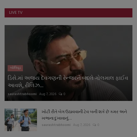
નાણાંકીય સમાચાર
LIVE TV
સ્થાનિક સમાચાર
સ્પોર્ટ્સ
રાશિફળ
બોલિવૂડ
ગુનાખોરી
ડિસે.માં અજય દેવગણની રેન્જરને બદલે ગોલમાલ ફાઈવ
બોલિવૂડ
આવશે, રીલિઝ...
saurashtrabhoomi
Aug 7, 2026
0
સ્વાસ્થ્ય
ખોટી રીતે બેગ ઉઠાવવાની ટેવ બની શકે છે કમર અને
ખભાના દુખાવાનું...
saurashtrabhoomi
Aug 7, 2026
0