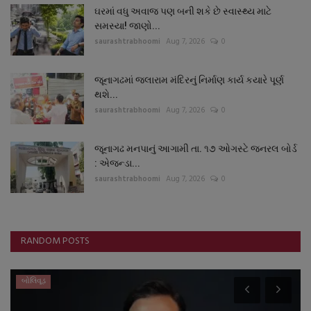
ઘરમાં વધુ અવાજ પણ બની શકે છે સ્વાસ્થ્ય માટે
સમસ્યા! જાણો...
saurashtrabhoomi
Aug 7, 2026
0
જૂનાગઢમાં જલારામ મંદિરનું નિર્માણ કાર્ય કયારે પૂર્ણ
થશે...
saurashtrabhoomi
Aug 7, 2026
0
જૂનાગઢ મનપાનું આગામી તા. ૧૭ ઓગસ્ટે જનરલ બોર્ડ
: એજન્ડા...
saurashtrabhoomi
Aug 7, 2026
0
RANDOM POSTS
બોલિવૂડ