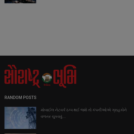
RANDOM POSTS
મોબાઈલ નેટવર્ક ઠપ્પ થઈ જશે તો કંપનીઓએ ગ્રાહકોને
વળતર ચુકવવું...