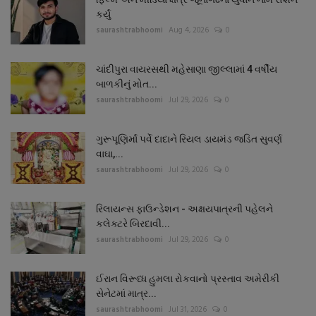
કર્યું
saurashtrabhoomi
Aug 4, 2026
0
ચાંદીપુરા વાયરસથી મહેસાણા જીલ્લામાં 4 વર્ષીય
બાળકીનું મોત...
saurashtrabhoomi
Jul 29, 2026
0
ગુરૂપૂણિર્માં પર્વે દાદાને રિયલ ડાયમંડ જડિત સુવર્ણ
વાઘા,...
saurashtrabhoomi
Jul 29, 2026
0
રિલાયન્સ ફાઉન્ડેશન - અક્ષયપાત્રની પહેલને
કલેક્ટરે બિરદાવી...
saurashtrabhoomi
Jul 29, 2026
0
ઈરાન વિરૂધ્ધ હુમલા રોકવાનો પ્રસ્તાવ અમેરીકી
સેનેટમાં માત્ર...
saurashtrabhoomi
Jul 31, 2026
0