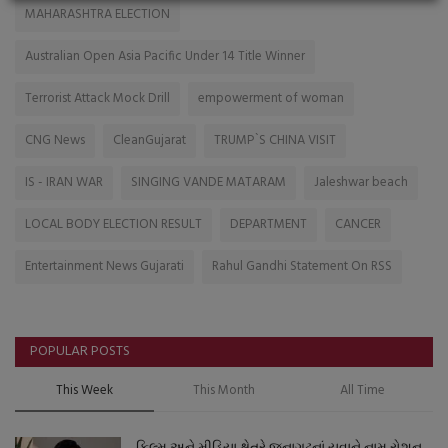
MAHARASHTRA ELECTION
Australian Open Asia Pacific Under 14 Title Winner
Terrorist Attack Mock Drill
empowerment of woman
CNG News
CleanGujarat
TRUMP`S CHINA VISIT
IS - IRAN WAR
SINGING VANDE MATARAM
Jaleshwar beach
LOCAL BODY ELECTION RESULT
DEPARTMENT
CANCER
Entertainment News Gujarati
Rahul Gandhi Statement On RSS
POPULAR POSTS
This Week
This Month
All Time
ફિલ્મ અને મીડિયા ક્ષેત્રે જૂનાગઢનાં યુવાને નામ રોશન