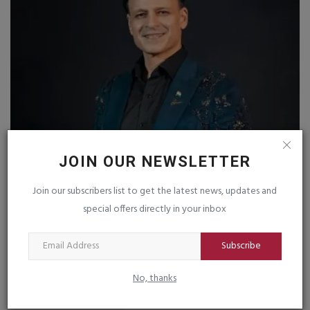
વિવેક ઓબેરોયની હિરોઈન અરૂણા શીલ્ડ્સે કેમ છોડી
મ
JOIN OUR NEWSLETTER
ફિલ્મી દુનિયા?...
ફ
Join our subscribers list to get the latest news, updates and
saurashtrabhoomi
Aug 4, 2026
0
sa
special offers directly in your inbox
'પ્રિન્સ' ફિલ્મથી રાતોરાત ચર્ચામાં આવેલી અભિનેત્રી આજે ગ્લેમરથી દૂર ધ્યાન,
માનસિક...
Subscribe
No, thanks
TAGS