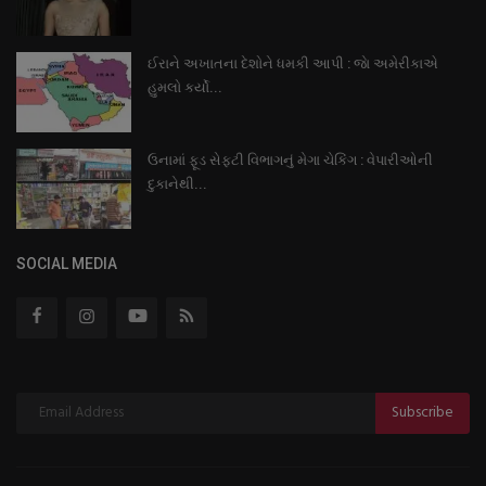
ઈરાને અખાતના દેશોને ધમકી આપી : જાે અમેરીકાએ
હુમલો કર્યો...
ઉનામાં ફૂડ સેફ્ટી વિભાગનું મેગા ચેકિંગ : વેપારીઓની
દુકાનેથી...
SOCIAL MEDIA
Subscribe