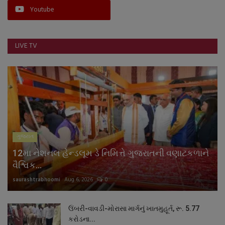
Youtube
નાણાંકીય સમાચાર
સ્થાનિક સમાચાર
LIVE TV
સ્પોર્ટ્સ
રાશિફળ
ગુનાખોરી
ગુજરાત
બોલિવૂડ
12મા નેશનલ હેન્ડલૂમ ડે નિમિત્તે ગુજરાતની વણાટકળાને
સ્વાસ્થ્ય
વૈશ્વિક...
saurashtrabhoomi
Aug 6, 2026
0
ઉંબરી-વાવડી-મોરાસા માર્ગનું ખાતમુહૂર્ત, રૂ. 5.77
કરોડના...