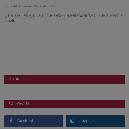
About Author
saurashtrabhoomi
Dec 3, 2025
0
પુતીને કહ્યું : જાે યુરોપ યુધ્ધ શરૂ કરશે તો મામલો એટલો જલ્દી ખતમ થઈ જશે કે
Contact
વાતચીત...
Dipotsav Special
આંતરરાષ્ટ્રીય
રાષ્ટ્રીય
ગુજરાત
VOTING POLL
જુનાગઢ
FOLLOW US
Support US
બજારના સમાચાર
Facebook
Instagram