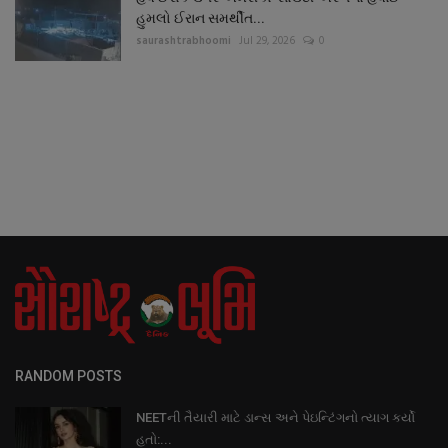
હુમલો ઈરાન સમર્થીત...
saurashtrabhoomi
Jul 29, 2026
0
RANDOM POSTS
NEETની તૈયારી માટે ડાન્સ અને પેઇન્ટિંગનો ત્યાગ કર્યો
હતો:...