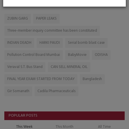
TAGS
ZUBIN GARG
PAPER LEAKS
Three-member inquiry committee has been constituted
INDIAN DEADH
HARKI PAUDI
Serial bomb blast case
Pollution Control Board Mumbai
BabyMovie
ODISHA
Veraval S.T. Bus Stand
CAN SELL MINERAL OIL
FINAL YEAR EXAM STARTED FROM TODAY
Bangladesh
Gir Somanath
Cadila Pharmaceuticals
POPULAR POSTS
This Week
This Month
All Time