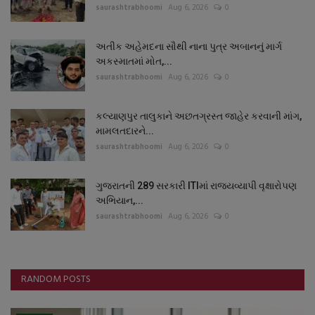
saurashtrabhoomi
Aug 6, 2026
0
અતીક અહેમદના સૌથી નાના પુત્ર અબાનનું માર્ગ
અકસ્માતમાં મોત,...
saurashtrabhoomi
Aug 6, 2026
0
કલ્યાણપુર તાલુકાને અછતગ્રસ્ત જાહેર કરવાની માંગ,
મામલતદારને...
saurashtrabhoomi
Aug 6, 2026
0
ગુજરાતની 289 સરકારી ITIમાં રાજ્યવ્યાપી વૃક્ષારોપણ
અભિયાન,...
saurashtrabhoomi
Aug 6, 2026
0
RANDOM POSTS