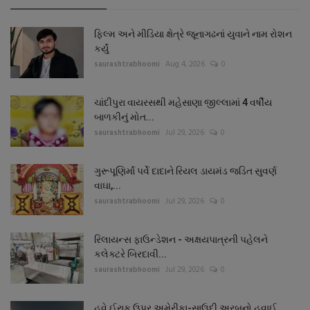
ફિલ્મ અને મીડિયા ક્ષેત્રે જૂનાગઢનાં યુવાને નામ રોશન
કર્યું
saurashtrabhoomi
Aug 4, 2026
0
ચાંદીપુરા વાયરસથી મહેસાણા જીલ્લામાં 4 વર્ષીય
બાળકીનું મોત...
saurashtrabhoomi
Jul 29, 2026
0
ગુરૂપૂણિર્માં પર્વે દાદાને રિયલ ડાયમંડ જડિત સુવર્ણ
વાઘા,...
saurashtrabhoomi
Jul 29, 2026
0
રિલાયન્સ ફાઉન્ડેશન - અક્ષયપાત્રની પહેલને
કલેક્ટરે બિરદાવી...
saurashtrabhoomi
Jul 29, 2026
0
હવે ઈરાક ઉપર અમેરીકા-સાઉદી અરબનો હવાઈ