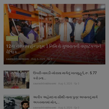
ગુજરાત
12મા નેશનલ હેન્ડલૂમ ડે નિમિત્તે ગુજરાતની વણાટકળાને
વૈશ્વિક...
saurashtrabhoomi
Aug 6, 2026
0
ઉંબરી-વાવડી-મોરાસા માર્ગનું ખાતમુહૂર્ત, રૂ. 5.77
કરોડના...
saurashtrabhoomi
Aug 6, 2026
0
અતીક અહેમદના સૌથી નાના પુત્ર અબાનનું માર્ગ
અકસ્માતમાં મોત,...
saurashtrabhoomi
Aug 6, 2026
0