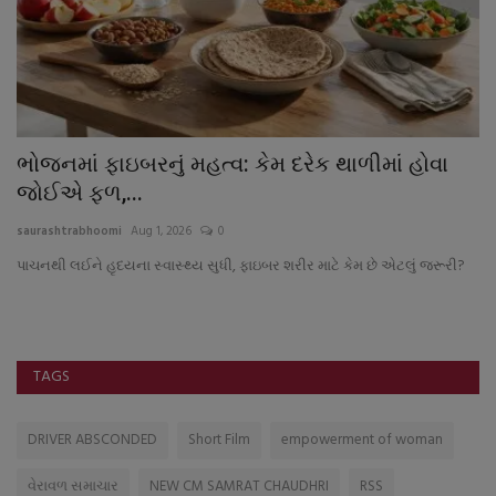
ભોજનમાં ફાઇબરનું મહત્વ: કેમ દરેક થાળીમાં હોવા
જ
જોઈએ ફળ,...
મ
saurashtrabhoomi
Aug 1, 2026
0
sa
પાચનથી લઈને હૃદયના સ્વાસ્થ્ય સુધી, ફાઇબર શરીર માટે કેમ છે એટલું જરૂરી?
TAGS
DRIVER ABSCONDED
Short Film
empowerment of woman
વેરાવળ સમાચાર
NEW CM SAMRAT CHAUDHRI
RSS