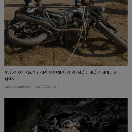
કોડીનારના ઘાટવડ ગામે કરૂણાંતીકા સર્જાઈ : બાઈક સવાર ૩
યુવકો...
saurashtrabhoomi
Mar 7, 2026
0