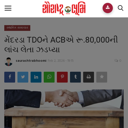
સ્થાનિક સમાચાર
Home
મેંદરડા TDOને ACBએ રૂ.80,000ની
E-paper
લાંચ લેતા ઝડપ્યા
Videos
saurashtrabhoomi
Feb 2, 2026 - 19:15
0
Who We Are
Live TV
Team
Guest Author