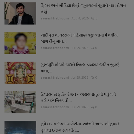
ફિલ્મ અને મીડિયા ક્ષેત્રે જૂનાગઢનાં યુવાને નામ રોશન
કર્યું
saurashtrabhoomi
Aug 4, 2026
0
ચાંદીપુરા વાયરસથી મહેસાણા જીલ્લામાં 4 વર્ષીય
બાળકીનું મોત...
saurashtrabhoomi
Jul 29, 2026
0
ગુરૂપૂણિર્માં પર્વે દાદાને રિયલ ડાયમંડ જડિત સુવર્ણ
વાઘા,...
saurashtrabhoomi
Jul 29, 2026
0
રિલાયન્સ ફાઉન્ડેશન - અક્ષયપાત્રની પહેલને
કલેક્ટરે બિરદાવી...
saurashtrabhoomi
Jul 29, 2026
0
હવે ઈરાક ઉપર અમેરીકા-સાઉદી અરબનો હવાઈ
હુમલો ઈરાન સમર્થીત...