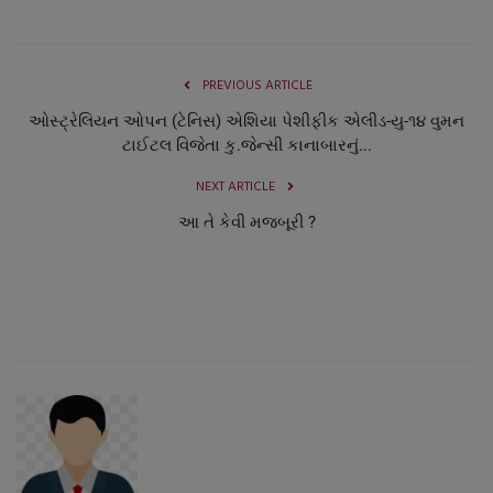
નાણાંકીય સમાચાર
સ્થાનિક સમાચાર
PREVIOUS ARTICLE
ઓસ્ટ્રેલિયન ઓપન (ટેનિસ) એશિયા પેશીફીક એલીડ-યુ-૧૪ વુમન
સ્પોર્ટ્સ
ટાઈટલ વિજેતા કુ.જેન્સી કાનાબારનું...
NEXT ARTICLE
રાશિફળ
આ તે કેવી મજબૂરી ?
ગુનાખોરી
બોલિવૂડ
સ્વાસ્થ્ય