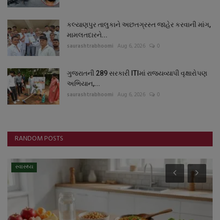
કલ્યાણપુર તાલુકાને અછતગ્રસ્ત જાહેર કરવાની માંગ,
મામલતદારને...
saurashtrabhoomi
Aug 6, 2026
0
ગુજરાતની 289 સરકારી ITIમાં રાજ્યવ્યાપી વૃક્ષારોપણ
અભિયાન,...
saurashtrabhoomi
Aug 6, 2026
0
RANDOM POSTS
સ્વાસ્થ્ય