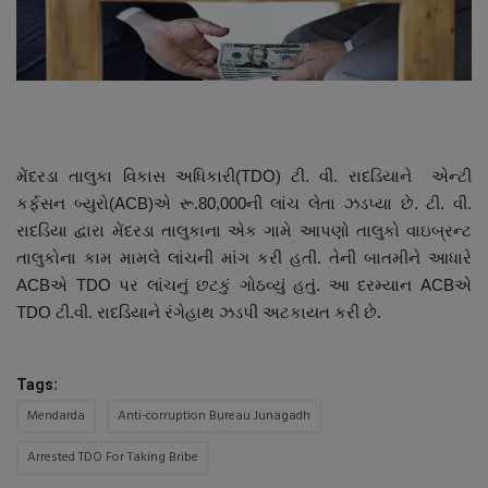
About Author
Contact
Dipotsav Special
મેંદરડા તાલુકા વિકાસ અધિકારી(TDO) ટી. વી. રાદડિયાને એન્ટી
આંતરરાષ્ટ્રીય
કર્ફસન બ્યુરો(ACB)એ રૂ.80,000ની લાંચ લેતા ઝડપ્યા છે. ટી. વી.
રાદડિયા દ્વારા મેંદરડા તાલુકાના એક ગામે આપણો તાલુકો વાઇબ્રન્ટ
રાષ્ટ્રીય
તાલુકોના કામ મામલે લાંચની માંગ કરી હતી. તેની બાતમીને આધારે
ACBએ TDO પર લાંચનું છટકું ગોઠવ્યું હતું. આ દરમ્યાન ACBએ
ગુજરાત
TDO ટી.વી. રાદડિયાને રંગેહાથ ઝડપી અટકાયત કરી છે.
જુનાગઢ
Tags:
Support US
Mendarda
Anti-corruption Bureau Junagadh
બજારના સમાચાર
Arrested TDO For Taking Bribe