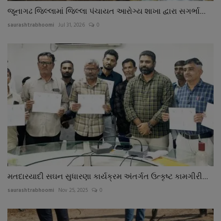
જૂનાગઢ જિલ્લામાં જિલ્લા પંચાયત આરોગ્ય શાખા દ્વારા સગર્ભા...
saurashtrabhoomi
Jul 31, 2026
0
મતદારયાદી સઘન સુધારણા કાર્યક્રમ અંતર્ગત ઉત્કૃષ્ટ કામગીરી...
saurashtrabhoomi
Nov 25, 2025
0