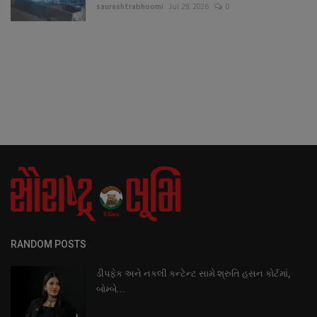
saurashtrabhoomi
Jul 29, 2026
0
RANDOM POSTS
ડીપફેક અને નકલી કન્ટેન્ટ સામે શ્રુતિ હસન કોર્ટમાં,
બોમ્બે...