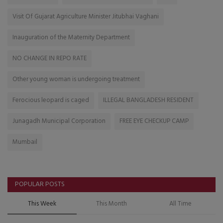
Visit Of Gujarat Agriculture Minister Jitubhai Vaghani
Inauguration of the Maternity Department
NO CHANGE IN REPO RATE
Other young woman is undergoing treatment
Ferocious leopard is caged
ILLEGAL BANGLADESH RESIDENT
Junagadh Municipal Corporation
FREE EYE CHECKUP CAMP
Mumbail
POPULAR POSTS
This Week
This Month
All Time