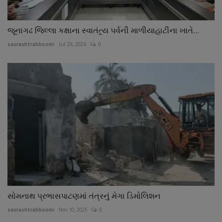
જૂનાગઢ જિલ્લા કક્ષાના સ્વાતંત્ર્ય પર્વની માળીયાહાટીના ખાતે...
saurashtrabhoomi
Jul 29, 2026
0
સોમનાથ પ્રભાસપાટણમાં તંત્રનું મેગા ડિમોલિશન
saurashtrabhoomi
Nov 10, 2025
0