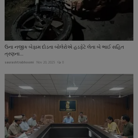
ઉના નજીક બેફામ દોડતા બોલેરોએ હડફેટે લેતા બે ભાઈ સહિત
ત્રણના...
saurashtrabhoomi
Nov 20, 2025
0