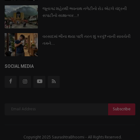
જૂનાગઢ શહેરથી ભવનાથ તળેટીનો રોડ એટલે ચંદ્રની
સપાટીનો સાક્ષાત્કાર...!
વરસાદમાં ભીના થયા પછી તરત શું કરવું? નાની સાવચેતી
તમને...
SOCIAL MEDIA
Subscribe
Copyright 2025 SaurashtraBhoomi - All Rights Reserved.