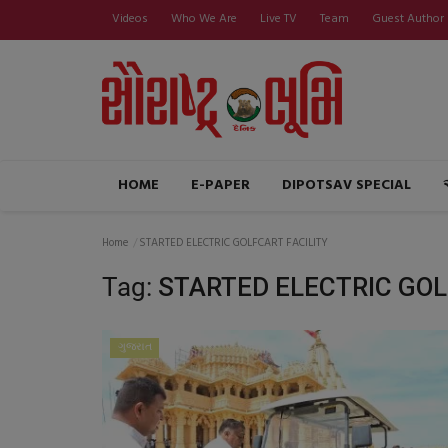
Videos
Who We Are
Live TV
Team
Guest Author
HOME
E-PAPER
DIPOTSAV SPECIAL
Home
STARTED ELECTRIC GOLFCART FACILITY
Tag:
STARTED ELECTRIC GOL
ગુજરાત