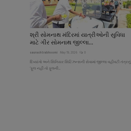
શ્રી સોમનાથ મંદિરમાં યાત્રીઓની સુવિધા
માટે ગીર સોમનાથ જીલ્લા...
saurashtrabhoomi
May 19, 2026
0
દિવ્યાંગો અને સિનિયર સિટિઝન્સની સેવામાં જીલ્લા વહીવટી તંત્રનું
‘ફૂલ નહીં તો ફૂલની...