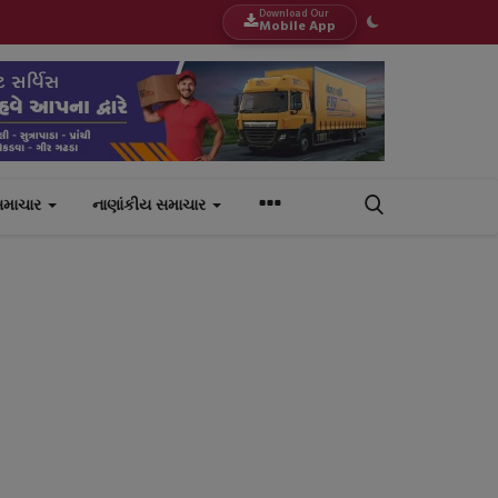
Download Our
Mobile App
સમાચાર
નાણાંકીય સમાચાર