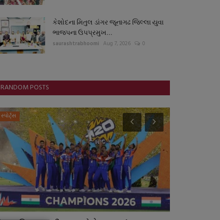
કેશોદના મિતુલ ડાંગર જૂનાગઢ જિલ્લા યુવા
ભાજપના ઉપપ્રમુખ...
saurashtrabhoomi
Aug 7, 2026
0
RANDOM POSTS
સ્પોર્ટ્સ
આંતરરાષ્ટ્રીય