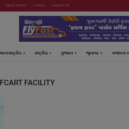
About Author
Contact
Support US
આંતરરાષ્ટ્રીય
રાષ્ટ્રીય
ગુજરાત
જુનાગઢ
બજારના 
FCART FACILITY