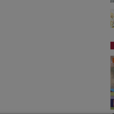
બોલિવૂડ