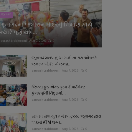
જુનાગઢ
જૂનાગઢમાં જલારામ મંદિરનું નિર્માણ કાર્ય
કયારે પૂર્ણ થશે...
saurashtrabhoomi
Aug 7, 2026
0
જૂનાગઢ મનપાનું આગામી તા. ૧૭ ઓગસ્ટે
જનરલ બોર્ડ : એજન્ડા...
saurashtrabhoomi
Aug 7, 2026
0
જિલ્લા ફુડ એન્ડ ડ્રગ ડીપાર્ટમેન્ટ
કુંભકર્ણની નિંદ્રામાં...
saurashtrabhoomi
Aug 7, 2026
0
સત્યમ સેવા યુવક મંડળ ટ્રસ્ટ જૂનાગઢ દ્વારા
૧૧૬માં ATM લગ્ન...
saurashtrabhoomi
Aug 7, 2026
0