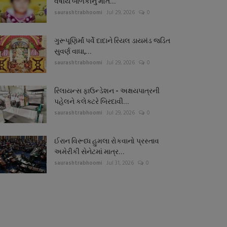
વર્ષીય બાળકીનું મોત...
saurashtrabhoomi
Jul 29, 2026
0
ગુરૂપૂણિર્માં પર્વે દાદાને રિયલ ડાયમંડ જડિત
સુવર્ણ વાઘા,...
saurashtrabhoomi
Jul 29, 2026
0
રિલાયન્સ ફાઉન્ડેશન - અક્ષયપાત્રની
પહેલને કલેક્ટરે બિરદાવી...
saurashtrabhoomi
Jul 29, 2026
0
ઈરાન વિરૂધ્ધ હુમલા રોકવાનો પ્રસ્તાવ
અમેરીકી સેનેટમાં માત્ર...
saurashtrabhoomi
Jul 31, 2026
0