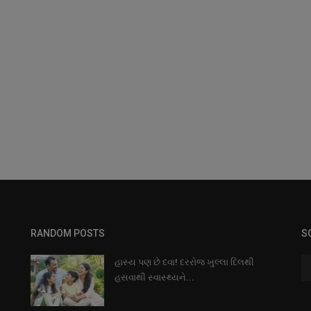
RANDOM POSTS
S
હાસ્ય પણ છે દવા! દરરોજ ખુલ્લા દિલથી
હસવાથી સ્વાસ્થ્યને...