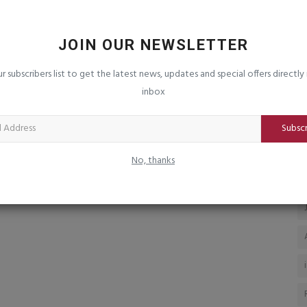
દ્દામાલ
હિપની ગંભીર ઈજા બાદ રશ્મિકા મંદાનાની
ટ
ભાવુક કબૂલાત, 'શરીર...
વ
JOIN OUR NEWSLETTER
saurashtrabhoomi
Aug 6, 2026
0
sa
ડાન્સ શૂટિંગ દરમિયાન ટેન્ડન ઈજાગ્રસ્ત, હાલમાં આરામ પર; ચાહકોને
ur subscribers list to get the latest news, updates and special offers directly 
આપી સ્વાસ્થ્ય અંગે...
inbox
Subsc
No, thanks