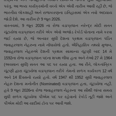
નાણાંકીય સમાચાર
પરંતુ, આ ભવ્ય કાર્યક્રમોની વચ્ચે એક એવી તારીખ આવી રહી છે, જે
ભારતીય લોકશાહી અને રાજકારણના ઇતિહાસમાં એક નવો અધ્યાય
સ્થાનિક સમાચાર
જોડી દેશે. આ તારીખ છે 9 જૂન 2026.
વાસ્તવમાં, 9 જૂન 2026 ના રોજ વડાપ્રધાન નરેન્દ્ર મોદી સતત
સ્પોર્ટ્સ
ચૂંટાયેલા વડાપ્રધાન તરીકે એક એવો અજોડ રેકોર્ડ પોતાના નામે કરવા
જઈ રહ્યા છે, જે અત્યાર સુધી દેશના પ્રથમ વડાપ્રધાન પંડિત
જવાહરલાલ નેહરુના નામે નોંધાયેલો હતો. ઐતિહાસિક તથ્યો મુજબ,
રાશિફળ
જવાહરલાલ નેહરુએ દેશની પ્રથમ સામાન્ય ચૂંટણી બાદ 14 મે
1592ના રોજ વડાપ્રધાન પદના શપથ લીધા હતા અને તેઓ 27 મે 1964
ગુનાખોરી
(અવસાન સુધી) સતત આ પદ પર રહ્યા હતા. આ રીતે, લોકતાંત્રિક
ચૂંટણી દ્વારા ચૂંટાયેલા વડાપ્રધાન તરીકે તેમનો સળંગ કાર્યકાળ 12 વર્ષ
બોલિવૂડ
અને 14 દિવસનો રહ્યો હતો. વર્ષ 1947 થી 1952 સુધી જવાહરલાલ
નેહરુ દેશના મનોનીત (Nominated) વડાપ્રધાન હતા, ચૂંટાયેલા નહીં.
સ્વાસ્થ્ય
હવે 9 જૂન 2026ના રોજ જવાહરલાલ નેહરુના આ સૌથી લાંબા સમય
સુધી સળંગ ચૂંટાયેલા પીએમ પદ પર રહેવાનો રેકોર્ડ તૂટી જશે અને
પીએમ મોદી આ યાદીમાં ટોચ પર આવી જશે.