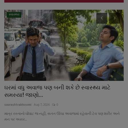
સ્વાસ્થ્ય
ટી
ઘરમાં વધુ અવાજ પણ બની શકે છે સ્વાસ્થ્ય માટે
લ
સમસ્યા! જાણો...
‘
saurashtrabhoomi
Aug 7, 2026
0
sa
ક
માત્ર રસ્તાનો ઘોંઘાટ જ નહીં, સતત ઊંચા અવાજમાં રહેવાની ટેવ પણ શરીર અને
ઓફ
મન પર અસર...
જર