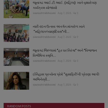
જૂનાગઢ આઈ.ટી.આઈ. (મહિલા) ખાતે વૃક્ષારોપણ
કાર્યક્રમ યોજાયો
saurashtrabhoomi
Aug 7, 2026
0
નારી વંદન ઉત્સવ અંતર્ગત માંગરોળ ખાતે
“મહિલાકલ્યાણદિવસ”ની...
saurashtrabhoomi
Aug 7, 2026
0
જૂનાગઢ જિલ્લામાં "હર ઘર તિરંગા" અને "વિભાજન
વિભીષિકા સ્મૃતિ...
saurashtrabhoomi
Aug 7, 2026
0
ઈતિહાસ પ્રત્યેના પ્રેમે “મુસાફિરી’ની પ્રેરણા આપીઃ
અભિનેત્રી...
saurashtrabhoomi
Aug 7, 2026
0
RANDOM POSTS