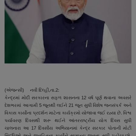
About Author
Contact
Dipotsav Special
આંતરરાષ્ટ્રીય
રાષ્ટ્રીય
ગુજરાત
(એજન્સી) નવી દિલ્હી,તા.2:
જુનાગઢ
કેન્દ્રમાં મોદી સરકારના સફળ શાસનના 12 વર્ષ પૂર્ણ થવાના અવસરે
દેશભરમાં આગામી 5 જૂનથી લઈને 21 જૂન સુધી વિશેષ જનસંપર્ક અને
Support US
વિકાસ કાર્યોના પ્રદર્શન માટેના કાર્યક્રમો યોજાવા જઈ રહ્યા છે. વિશ્વ
પર્યાવરણ દિવસથી શરૂ થઈને આંતરરાષ્ટ્રીય યોગ દિવસ સુધી
બજારના સમાચાર
ચાલનારા આ 17 દિવસીય અભિયાનમાં કેન્દ્ર સરકાર પોતાની મોટી
સિદ્ધિઓ અને જનહિતના કાર્યોને સામાન્ય જનતા સુધી પહોંચાડશે.