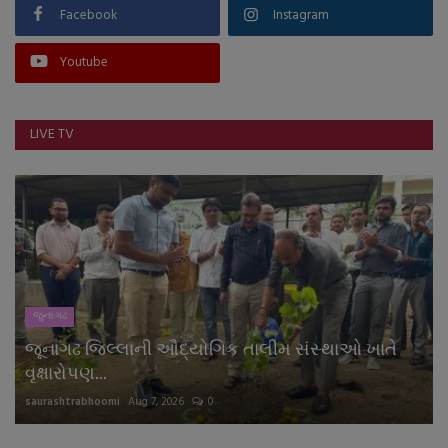
Facebook
Instagram
Youtube
LIVE TV
જુનાગઢ
જૂનાગઢ જિલ્લાની ઔદ્યોગિક તાલીમ સંસ્થાઓ ખાતે
વૃક્ષારોપણ...
saurashtrabhoomi
Aug 7, 2026
0