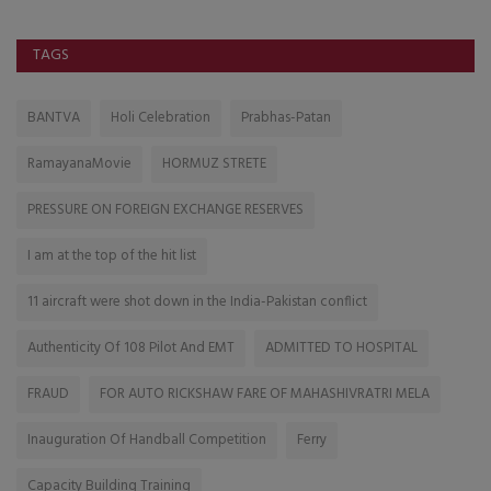
TAGS
BANTVA
Holi Celebration
Prabhas-Patan
RamayanaMovie
HORMUZ STRETE
PRESSURE ON FOREIGN EXCHANGE RESERVES
I am at the top of the hit list
11 aircraft were shot down in the India-Pakistan conflict
Authenticity Of 108 Pilot And EMT
ADMITTED TO HOSPITAL
FRAUD
FOR AUTO RICKSHAW FARE OF MAHASHIVRATRI MELA
Inauguration Of Handball Competition
Ferry
Capacity Building Training