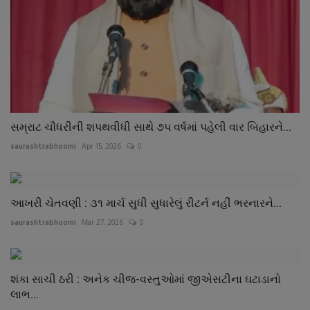
સમ્રાટ ચૌધરીની શપથવીધી સાથે ૭પ વર્ષમાં પહેલી વાર બિહારને...
saurashtrabhoomi
Apr 15, 2026
0
આખરી ચેતવણી : ૩૧ માર્ચ સુધી સુધારેલું રીટર્ન નહીં ભરનારને...
saurashtrabhoomi
Mar 27, 2026
0
શંકા સાચી ઠરી : અનેક ચીજ-વસ્તુઓમાં જીએસટીના ઘટાડાનો
લાભ...