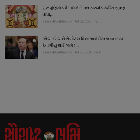
ગુરૂપૂણિર્માં પર્વે દાદાને રિયલ ડાયમંડ જડિત સુવર્ણ
વાઘા,...
saurashtrabhoomi
Jul 29, 2026
0
એઆઈ અને રોબોટ્સ વિના અમેરીકા ૧૦૦૦ ટકા
દેવાળીયુ થઈ જશે :...
saurashtrabhoomi
Jul 30, 2026
0