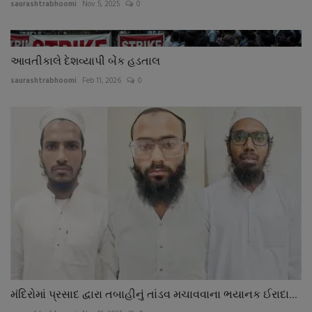
saurashtrabhoomi
Nov 5, 2025
0
આવતીકાલે દેશવ્યાપી બેંક હડતાલ
saurashtrabhoomi
Feb 11, 2026
0
મંદિરોમાં પ્રસાદ દ્વારા તબાહીનું તાંડવ મચાવવાના ભયાનક ઈરાદા...