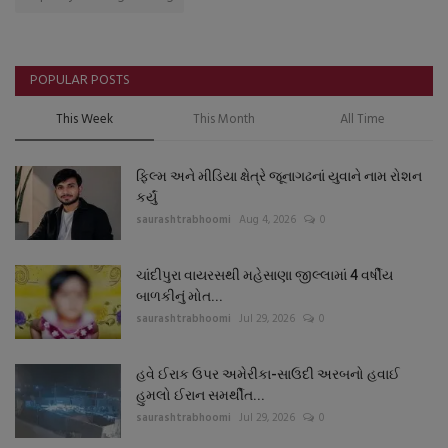
POPULAR POSTS
This Week
This Month
All Time
ફિલ્મ અને મીડિયા ક્ષેત્રે જૂનાગઢનાં યુવાને નામ રોશન
કર્યું
saurashtrabhoomi
Aug 4, 2026
0
ચાંદીપુરા વાયરસથી મહેસાણા જીલ્લામાં 4 વર્ષીય
બાળકીનું મોત...
saurashtrabhoomi
Jul 29, 2026
0
હવે ઈરાક ઉપર અમેરીકા-સાઉદી અરબનો હવાઈ
હુમલો ઈરાન સમર્થીત...
saurashtrabhoomi
Jul 29, 2026
0