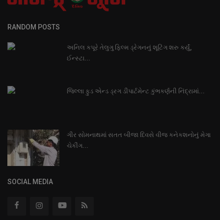
RANDOM POSTS
અનિલ કપૂરે તેલુગુ ફિલ્મ ડ્રેગનનું શૂટિંગ શરુ કર્યું,
ઈન્સ્ટા...
જિલ્લા ફુડ એન્ડ ડ્રગ ડીપાર્ટમેન્ટ કુંભકર્ણની નિંદ્રામાં...
ગીર સોમનાથમાં સતત બીજા દિવસે વીજ કનેકશનોનું મેગા
ચેકીંગ...
SOCIAL MEDIA