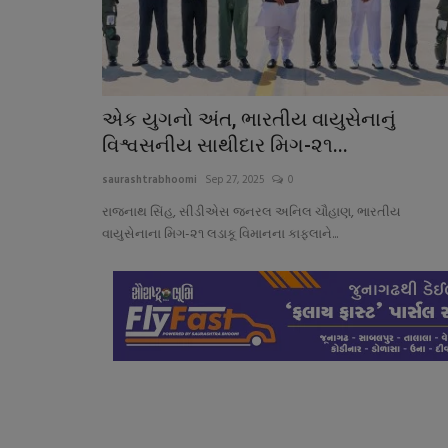
એક યુગનો અંત, ભારતીય વાયુસેનાનું
વિશ્વસનીય સાથીદાર મિગ-૨૧...
saurashtrabhoomi
Sep 27, 2025
0
રાજનાથ સિંહ, સીડીએસ જનરલ અનિલ ચૌહાણ, ભારતીય
વાયુસેનાના મિગ-૨૧ લડાકૂ વિમાનના કાફલાને...