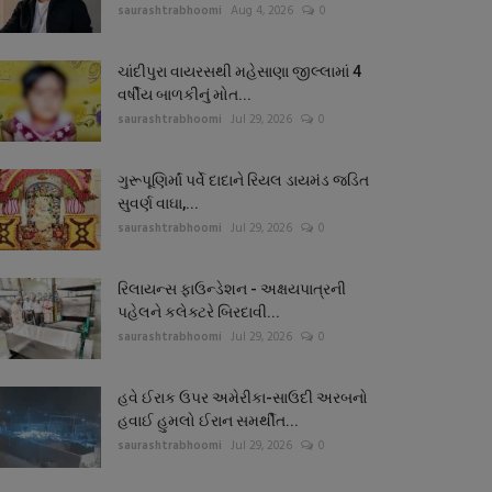
saurashtrabhoomi
Aug 4, 2026
0
ચાંદીપુરા વાયરસથી મહેસાણા જીલ્લામાં 4
વર્ષીય બાળકીનું મોત...
saurashtrabhoomi
Jul 29, 2026
0
ગુરૂપૂણિર્માં પર્વે દાદાને રિયલ ડાયમંડ જડિત
સુવર્ણ વાઘા,...
saurashtrabhoomi
Jul 29, 2026
0
રિલાયન્સ ફાઉન્ડેશન - અક્ષયપાત્રની
પહેલને કલેક્ટરે બિરદાવી...
saurashtrabhoomi
Jul 29, 2026
0
હવે ઈરાક ઉપર અમેરીકા-સાઉદી અરબનો
હવાઈ હુમલો ઈરાન સમર્થીત...
saurashtrabhoomi
Jul 29, 2026
0