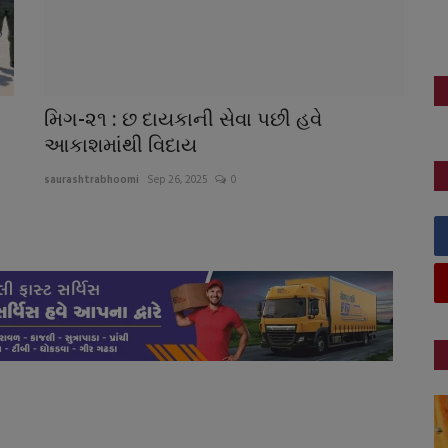
મિગ-૨૧ : છ દાયકાની સેવા પછી હવે
આકાશમાંથી વિદાય
saurashtrabhoomi
Sep 26, 2025
0