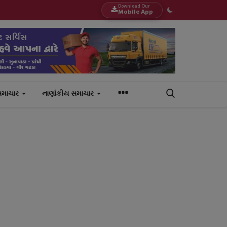
Download Our
Mobile App
સમાચાર
નાણાંકીય સમાચાર