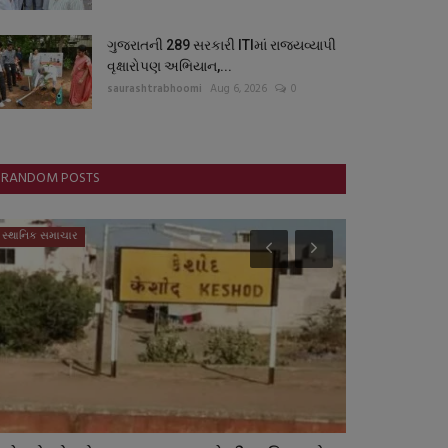
ગુજરાતની 289 સરકારી ITIમાં રાજ્યવ્યાપી
વૃક્ષારોપણ અભિયાન,...
saurashtrabhoomi
Aug 6, 2026
0
RANDOM POSTS
સ્થાનિક સમાચાર
સ્વાસ્થ્ય