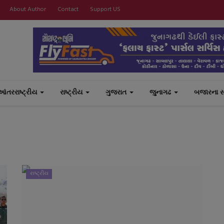
About Author
Contact
Support US
આંતરરાષ્ટ્રીય
રાષ્ટ્રીય
ગુજરાત
જુનાગઢ
બજારના 
રાષ્ટ્રીય