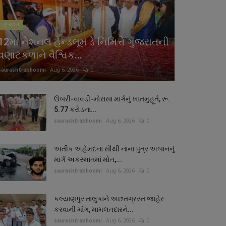
ગુજરાત
12મા નેશનલ હેન્ડલૂમ ડે નિમિત્તે ગુજરાતની
વણાટકળાને વૈશ્વિક...
saurashtrabhoomi
Aug 6, 2026
0
ઉંબરી-વાવડી-મોરાસા માર્ગનું ખાતમુહૂર્ત, રૂ.
5.77 કરોડના...
saurashtrabhoomi
Aug 6, 2026
0
અતીક અહેમદના સૌથી નાના પુત્ર અબાનનું
માર્ગ અકસ્માતમાં મોત,...
saurashtrabhoomi
Aug 6, 2026
0
કલ્યાણપુર તાલુકાને અછતગ્રસ્ત જાહેર
કરવાની માંગ, મામલતદારને...
saurashtrabhoomi
Aug 6, 2026
0