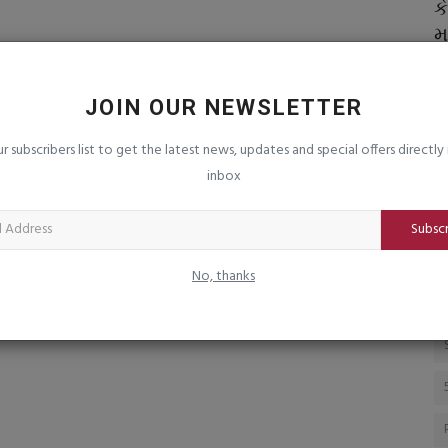
લથી
જૂનાગઢ શહેરથી ભવનાથ તળેટીનો રોડ એટલે
ક
ચંદ્રની સપાટીનો સાક્ષાત્કાર...!
મા
saurashtrabhoomi
Aug 4, 2026
0
sa
ારીરિક
શ્રાવણ માસ શરૂ થાય તે પહેલા રસ્તાની મરામત કરવા ભાવિકોની
તા
JOIN OUR NEWSLETTER
માંગણી
રે
ur subscribers list to get the latest news, updates and special offers directly 
inbox
Subsc
No, thanks