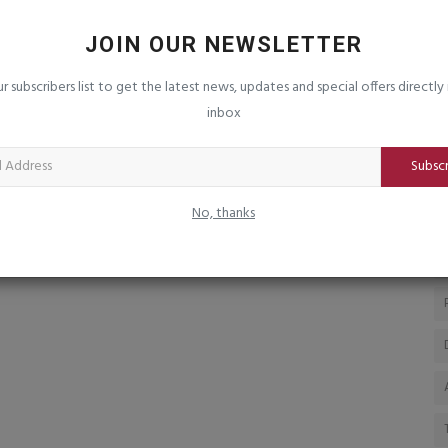
ોટલો અને
ટી-ર૦ વિશ્વકપની જીતનો દેશભરમાં
જ
વિજયોત્સવ : આખી રાત ઉજવણી
ચ
JOIN OUR NEWSLETTER
saurashtrabhoomi
Mar 9, 2026
0
sa
ur subscribers list to get the latest news, updates and special offers directly 
શ્
inbox
મા
Subsc
No, thanks