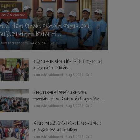
સ્થાનિક સમાચાર
નારી વંદન ઉત્સવ અંતર્ગત જૂનાગઢમાં
"મહિલા નેતૃત્વ દિવસ"ની...
saurashtrabhoomi
Aug 5, 2026
0
મહિલા સ્વાવલંબન દિન નિમિતે જૂનાગઢમાં
મહિલાઓ માટે વિશેષ...
saurashtrabhoomi
Aug 5, 2026
0
વિસાવદરમાં યોજાયેલા રોજગાર
ભરતીમેળામાં ૫૮ ઉમેદવારોની પ્રાથમિક...
saurashtrabhoomi
Aug 5, 2026
0
કેશોદ એસટી ડેપોને બે નવી બસની ભેટ :
નાથદ્વારા રૂટ પર નિયમિત...
saurashtrabhoomi
Aug 5, 2026
0