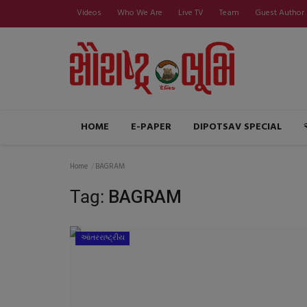
Videos
Who We Are
Live TV
Team
Guest Author
HOME
E-PAPER
DIPOTSAV SPECIAL
Home
BAGRAM
Tag:
BAGRAM
આંતરરાષ્ટ્રીય