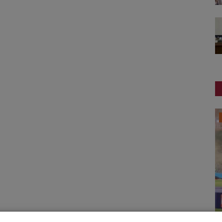
સ્પોર્ટ્સ