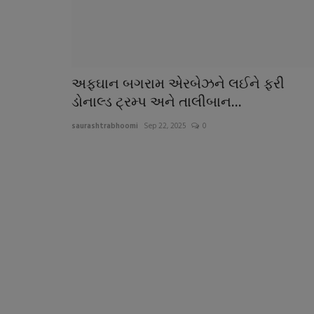
અફઘાન બગરામ એરબેઝને લઈને ફરી
ડોનાલ્ડ ટ્રમ્પ અને તાલીબાન...
saurashtrabhoomi
Sep 22, 2025
0