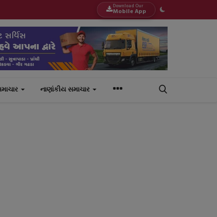
Download Our
Mobile App
સમાચાર
નાણાંકીય સમાચાર