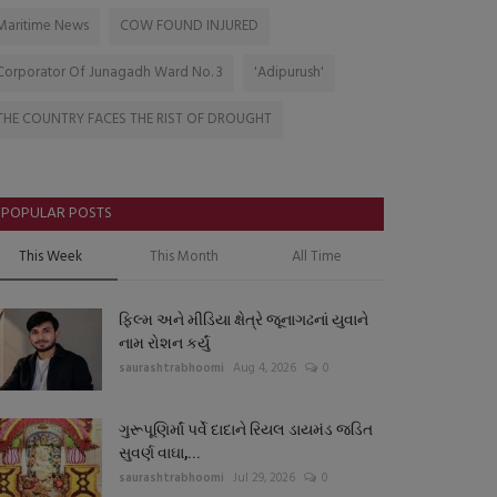
Maritime News
COW FOUND INJURED
Corporator Of Junagadh Ward No. 3
'Adipurush'
THE COUNTRY FACES THE RIST OF DROUGHT
POPULAR POSTS
This Week
This Month
All Time
ફિલ્મ અને મીડિયા ક્ષેત્રે જૂનાગઢનાં યુવાને
નામ રોશન કર્યું
saurashtrabhoomi
Aug 4, 2026
0
ગુરૂપૂણિર્માં પર્વે દાદાને રિયલ ડાયમંડ જડિત
સુવર્ણ વાઘા,...
saurashtrabhoomi
Jul 29, 2026
0