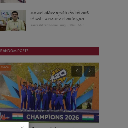
મનપાનાં કમિશ્નર પ્રબોધ જાેષીએ ચાર્જ
છોડયો : આજ-કાલમાં નવનિયુકત...
saurashtrabhoomi
Aug 5, 2026
0
RANDOM POSTS
જુનાગઢ
બોલિવૂડ