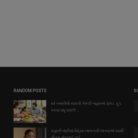
RANDOM POSTS
S
ઘરે બનાવેલો નાસ્તો કેમ છે બહારના ફાસ્ટ ફૂડ
કરતાં વધુ સારું?...
કહાની-થ્રીમાં વિદ્યા બાલનની જગ્યાએ યામી
ગૌતમ ગોઠવાઈ ગઈ