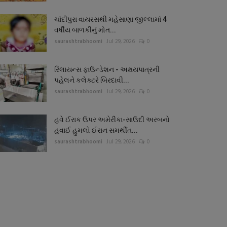
ચાંદીપુરા વાયરસથી મહેસાણા જીલ્લામાં 4
વર્ષીય બાળકીનું મોત...
saurashtrabhoomi
Jul 29, 2026
0
રિલાયન્સ ફાઉન્ડેશન - અક્ષયપાત્રની
પહેલને કલેક્ટરે બિરદાવી...
saurashtrabhoomi
Jul 29, 2026
0
હવે ઈરાક ઉપર અમેરીકા-સાઉદી અરબનો
હવાઈ હુમલો ઈરાન સમર્થીત...
saurashtrabhoomi
Jul 29, 2026
0