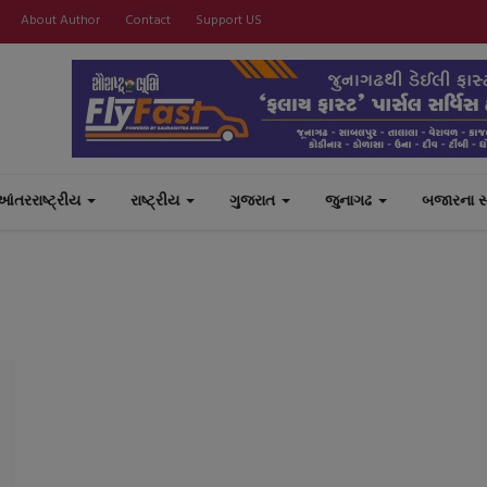
About Author
Contact
Support US
આંતરરાષ્ટ્રીય
રાષ્ટ્રીય
ગુજરાત
જુનાગઢ
બજારના 