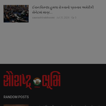
ઈરાન વિરૂધ્ધ હુમલા રોકવાનો પ્રસ્તાવ અમેરીકી
સેનેટમાં માત્ર...
saurashtrabhoomi
Jul 31, 2026
0
RANDOM POSTS