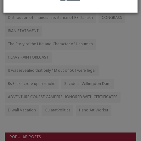
16 DIED
First Look Of Marriage
Crime Control
Distribution of financial assistance of RS. 25 lakh
CONGRASS
IRAN STATEMENT
The Story of the Life and Character of Hanuman
HEAVY RAIN FORECAST
It was revealed that only 113 out of 501 were legal
Rs 3 lakh crore up in smoke
Sucide in Willingdon Dam
ADVENTURE COURSE CAMPERS HONORED WITH CERTIFICATES
Diwali Vacation
GujaratPolitics
Hand Art Worker
POPULAR POSTS