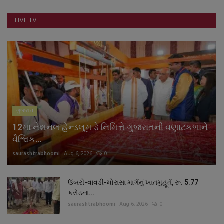
નાણાંકીય સમાચાર
LIVE TV
સ્થાનિક સમાચાર
સ્પોર્ટ્સ
રાશિફળ
ગુજરાત
ગુનાખોરી
12મા નેશનલ હેન્ડલૂમ ડે નિમિત્તે ગુજરાતની વણાટકળાને
બોલિવૂડ
વૈશ્વિક...
saurashtrabhoomi
Aug 6, 2026
0
સ્વાસ્થ્ય
ઉંબરી-વાવડી-મોરાસા માર્ગનું ખાતમુહૂર્ત, રૂ. 5.77
કરોડના...
saurashtrabhoomi
Aug 6, 2026
0