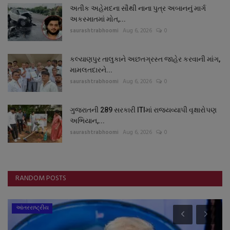
અતીક અહેમદના સૌથી નાના પુત્ર અબાનનું માર્ગ
અકસ્માતમાં મોત,...
saurashtrabhoomi
Aug 6, 2026
0
કલ્યાણપુર તાલુકાને અછતગ્રસ્ત જાહેર કરવાની માંગ,
મામલતદારને...
saurashtrabhoomi
Aug 6, 2026
0
ગુજરાતની 289 સરકારી ITIમાં રાજ્યવ્યાપી વૃક્ષારોપણ
અભિયાન,...
saurashtrabhoomi
Aug 6, 2026
0
RANDOM POSTS
આંતરરાષ્ટ્રીય