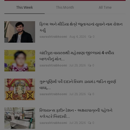
This Week
This Month
All Time
ફિલ્મ અને મીડિયા ક્ષેત્રે જૂનાગઢનાં યુવાને નામ રોશન
કર્યું
saurashtrabhoomi
Aug 4, 2026
0
ચાંદીપુરા વાયરસથી મહેસાણા જીલ્લામાં 4 વર્ષીય
બાળકીનું મોત...
saurashtrabhoomi
Jul 29, 2026
0
ગુરૂપૂણિર્માં પર્વે દાદાને રિયલ ડાયમંડ જડિત સુવર્ણ
વાઘા,...
saurashtrabhoomi
Jul 29, 2026
0
રિલાયન્સ ફાઉન્ડેશન - અક્ષયપાત્રની પહેલને
કલેક્ટરે બિરદાવી...
saurashtrabhoomi
Jul 29, 2026
0