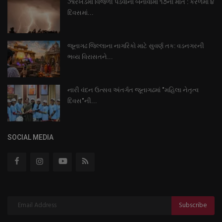
ઝારખંડમાં વિજળી પડવાના બનાવોમાં ૧૭ના મોત : કેરળમાં ૪
દિવસમાં...
જૂનાગઢ જિલ્લાના નાગરિકો માટે સુવર્ણ તક: વડનગરની
ભવ્ય વિરાસતને...
નારી વંદન ઉત્સવ અંતર્ગત જૂનાગઢમાં "મહિલા નેતૃત્વ
દિવસ"ની...
SOCIAL MEDIA
Subscribe