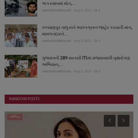
અકસ્માતમાં મોત,...
saurashtrabhoomi
Aug 6, 2026
0
કલ્યાણપુર તાલુકાને અછતગ્રસ્ત જાહેર કરવાની માંગ,
મામલતદારને...
saurashtrabhoomi
Aug 6, 2026
0
ગુજરાતની 289 સરકારી ITIમાં રાજ્યવ્યાપી વૃક્ષારોપણ
અભિયાન,...
saurashtrabhoomi
Aug 6, 2026
0
RANDOM POSTS
સ્થાનિક સમાચાર