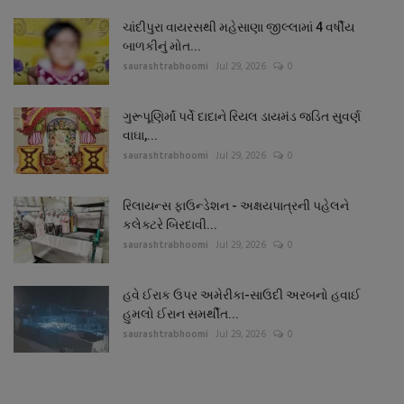
ચાંદીપુરા વાયરસથી મહેસાણા જીલ્લામાં 4 વર્ષીય
બાળકીનું મોત...
saurashtrabhoomi
Jul 29, 2026
0
ગુરૂપૂણિર્માં પર્વે દાદાને રિયલ ડાયમંડ જડિત સુવર્ણ
વાઘા,...
saurashtrabhoomi
Jul 29, 2026
0
રિલાયન્સ ફાઉન્ડેશન - અક્ષયપાત્રની પહેલને
કલેક્ટરે બિરદાવી...
saurashtrabhoomi
Jul 29, 2026
0
હવે ઈરાક ઉપર અમેરીકા-સાઉદી અરબનો હવાઈ
હુમલો ઈરાન સમર્થીત...
saurashtrabhoomi
Jul 29, 2026
0