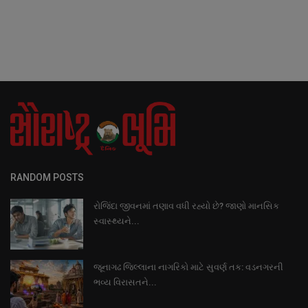
RANDOM POSTS
રોજિંદા જીવનમાં તણાવ વધી રહ્યો છે? જાણો માનસિક
સ્વાસ્થ્યને...
જૂનાગઢ જિલ્લાના નાગરિકો માટે સુવર્ણ તક: વડનગરની
ભવ્ય વિરાસતને...