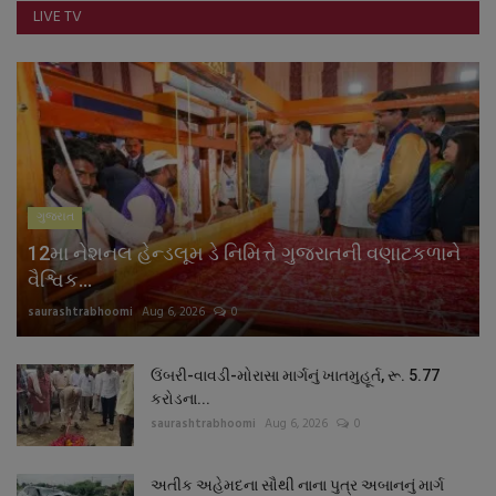
LIVE TV
નાણાંકીય સમાચાર
સ્થાનિક સમાચાર
સ્પોર્ટ્સ
રાશિફળ
ગુજરાત
ગુનાખોરી
12મા નેશનલ હેન્ડલૂમ ડે નિમિત્તે ગુજરાતની વણાટકળાને
વૈશ્વિક...
બોલિવૂડ
saurashtrabhoomi
Aug 6, 2026
0
સ્વાસ્થ્ય
ઉંબરી-વાવડી-મોરાસા માર્ગનું ખાતમુહૂર્ત, રૂ. 5.77
કરોડના...
saurashtrabhoomi
Aug 6, 2026
0
અતીક અહેમદના સૌથી નાના પુત્ર અબાનનું માર્ગ