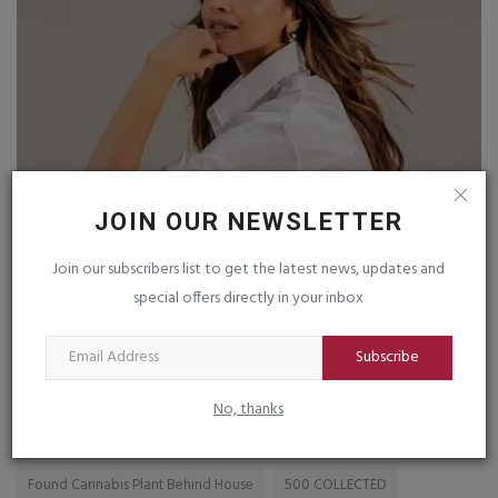
માળિયાહાટીના તાલુકામાં આરોગ્ય વિભાગ દ્વારા માતૃ
ર
JOIN OUR NEWSLETTER
અને બાળ...
sa
Join our subscribers list to get the latest news, updates and
saurashtrabhoomi
Aug 4, 2026
0
special offers directly in your inbox
ા,
આંગણવાડી મુલાકાત, જૂથ ચર્ચા અને IEC પ્રચાર-પ્રસાર કરાયો
Subscribe
No, thanks
TAGS
Found Cannabis Plant Behind House
500 COLLECTED