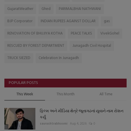
GujaratWeather
Ghed
PARIMALBHAI NATHWANI
BJP Corporator
INDIAN RUPEES AGAINST DOLLAR
gas
RENOVATION OF BHUJIYA KOTHA
PEACE TALKS
VivekGohel
RESCUED BY FOREST DEPARTMENT
Junagadh Civil Hospital
TRUCK SIEZED
Celebration In Junagadh
POPULAR POSTS
This Week
This Month
All Time
ફિલ્મ અને મીડિયા ક્ષેત્રે જૂનાગઢનાં યુવાને નામ રોશન
કર્યું
saurashtrabhoomi
Aug 4, 2026
0