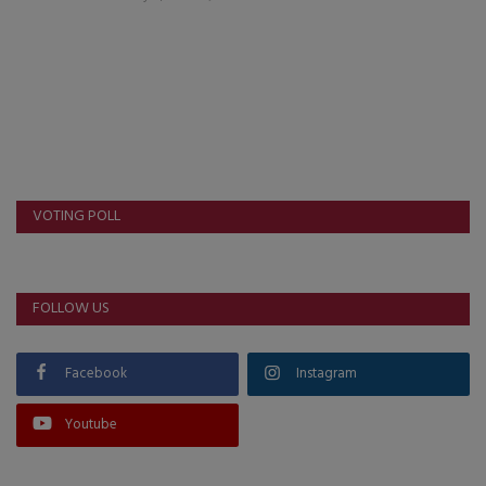
About Author
Contact
Dipotsav Special
આંતરરાષ્ટ્રીય
VOTING POLL
રાષ્ટ્રીય
ગુજરાત
FOLLOW US
જુનાગઢ
Facebook
Instagram
Support US
Youtube
બજારના સમાચાર