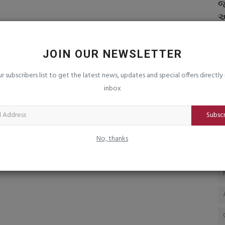
 નુકશાન
દરરોજ 15 મિનિટ સૂર્યપ્રકાશમાં રહેવું કેમ
જ
જરૂરી છે? જાણો...
આ
saurashtrabhoomi
Aug 3, 2026
0
sa
ઘરમાં અને ઓફિસમાં વધુ સમય પસાર કરવાથી શરીરમાં શું થઈ શકે છે
JOIN OUR NEWSLETTER
તેની અસર?
ur subscribers list to get the latest news, updates and special offers directly 
inbox
Subsc
No, thanks