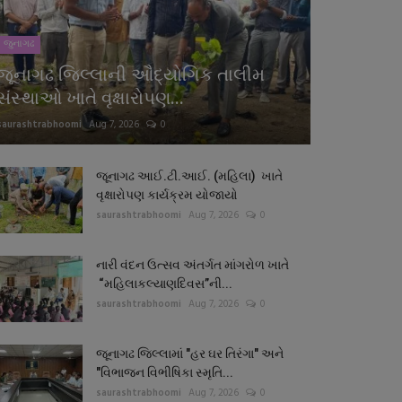
જુનાગઢ
જૂનાગઢ જિલ્લાની ઔદ્યોગિક તાલીમ
સંસ્થાઓ ખાતે વૃક્ષારોપણ...
saurashtrabhoomi
Aug 7, 2026
0
જૂનાગઢ આઈ.ટી.આઈ. (મહિલા) ખાતે
વૃક્ષારોપણ કાર્યક્રમ યોજાયો
saurashtrabhoomi
Aug 7, 2026
0
નારી વંદન ઉત્સવ અંતર્ગત માંગરોળ ખાતે
“મહિલાકલ્યાણદિવસ”ની...
saurashtrabhoomi
Aug 7, 2026
0
જૂનાગઢ જિલ્લામાં "હર ઘર તિરંગા" અને
"વિભાજન વિભીષિકા સ્મૃતિ...
saurashtrabhoomi
Aug 7, 2026
0