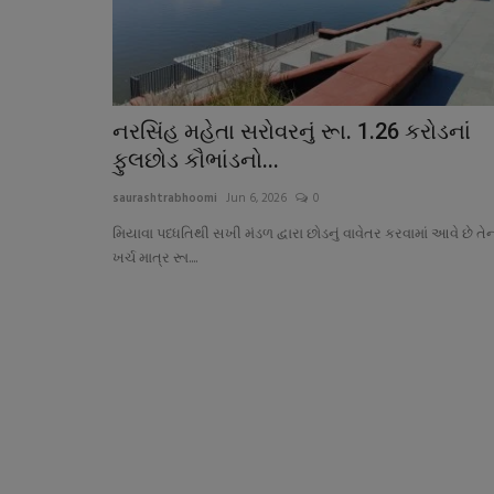
નરસિંહ મહેતા સરોવરનું રૂા. 1.26 કરોડનાં
ફુલછોડ કૌભાંડનો...
saurashtrabhoomi
Jun 6, 2026
0
મિયાવા પધ્ધતિથી સખી મંડળ દ્વારા છોડનું વાવેતર કરવામાં આવે છે તે
ખર્ચ માત્ર રૂા....