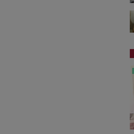
સ્વાસ્થ્ય