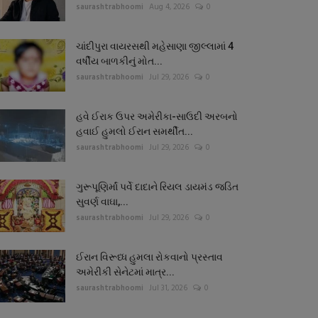
saurashtrabhoomi
Aug 4, 2026
0
ચાંદીપુરા વાયરસથી મહેસાણા જીલ્લામાં 4
વર્ષીય બાળકીનું મોત...
saurashtrabhoomi
Jul 29, 2026
0
હવે ઈરાક ઉપર અમેરીકા-સાઉદી અરબનો
હવાઈ હુમલો ઈરાન સમર્થીત...
saurashtrabhoomi
Jul 29, 2026
0
ગુરૂપૂણિર્માં પર્વે દાદાને રિયલ ડાયમંડ જડિત
સુવર્ણ વાઘા,...
saurashtrabhoomi
Jul 29, 2026
0
ઈરાન વિરૂધ્ધ હુમલા રોકવાનો પ્રસ્તાવ
અમેરીકી સેનેટમાં માત્ર...
saurashtrabhoomi
Jul 31, 2026
0