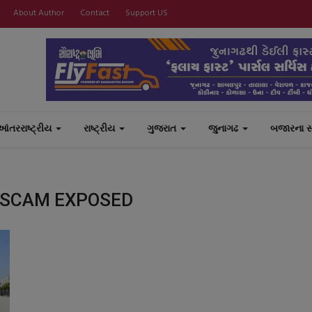
About Author
Contact
Support US
આંતરરાષ્ટ્રીય
રાષ્ટ્રીય
ગુજરાત
જુનાગઢ
બજારના 
R SCAM EXPOSED