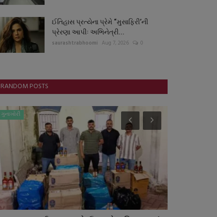
ઈતિહાસ પ્રત્યેના પ્રેમે “મુસાફિરી’ની
પ્રેરણા આપીઃ અભિનેત્રી...
saurashtrabhoomi
Aug 7, 2026
0
RANDOM POSTS
ગુનાખોરી
ગુજરાત