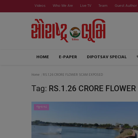
Videos
Who We Are
Live TV
Team
Guest Author
HOME
E-PAPER
DIPOTSAV SPECIAL
Home
RS.1.26 CRORE FLOWER SCAM EXPOSED
Tag:
RS.1.26 CRORE FLOWE
જુનાગઢ