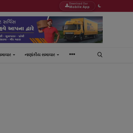
Download Our
Mobile App
સમાચાર
નાણાંકીય સમાચાર