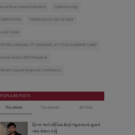
Raval River turned turbulent
CyberSecurity
CURRUPTION
YEMEN INVOLVED IN WAR
Local Crime
TRIVENI SANGAM OF SANSKARS AT YOGA SUMMER CAMP
Former District BJP President
Vibrant Gujarat Regional Conference
POPULAR POSTS
This Week
This Month
All Time
ફિલ્મ અને મીડિયા ક્ષેત્રે જૂનાગઢનાં યુવાને
નામ રોશન કર્યું