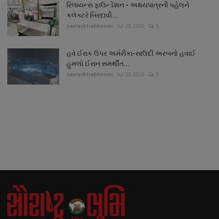
રિલાયન્સ ફાઉન્ડેશન - અક્ષયપાત્રની પહેલને
કલેક્ટરે બિરદાવી...
saurashtrabhoomi
Jul 29, 2026
0
હવે ઈરાક ઉપર અમેરીકા-સાઉદી અરબનો હવાઈ
હુમલો ઈરાન સમર્થીત...
saurashtrabhoomi
Jul 29, 2026
0