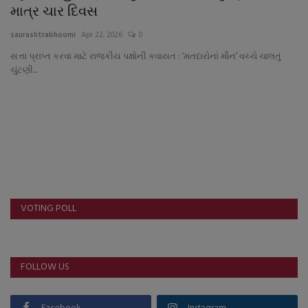
About Author
માત્ર ચાર દિવસ
saurashtrabhoomi
Apr 22, 2026
0
Contact
સત્તા પ્રાપ્ત કરવા માટે રાજકીય પક્ષોની કવાયત : ‘મતદારોનાં મૌન’ વચ્ચે ચાલતું
ચુંટણી...
Dipotsav Special
આંતરરાષ્ટ્રીય
રાષ્ટ્રીય
ગુજરાત
VOTING POLL
જુનાગઢ
Support US
FOLLOW US
બજારના સમાચાર