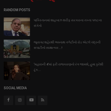
RANDOM POSTS
પાકિસ્તાનમાં શાહબાઝ શરીફ સરકારના તખ્તા પલટના
સંકેતો
જૂનાગઢ શહેરથી ભવનાથ તળેટીનો રોડ એટલે ચંદ્રની
સપાટીનો સાક્ષાત્કાર...!
'મહારાની 4'માં ફરી રાજકારણનો રંગ જામશે, હુમા કુરેશી
ટૂંક...
SOCIAL MEDIA