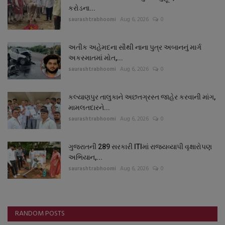
કરોડના...
saurashtrabhoomi
Aug 6, 2026
0
અતીક અહેમદના સૌથી નાના પુત્ર અબાનનું માર્ગ
અકસ્માતમાં મોત,...
saurashtrabhoomi
Aug 6, 2026
0
કલ્યાણપુર તાલુકાને અછતગ્રસ્ત જાહેર કરવાની માંગ,
મામલતદારને...
saurashtrabhoomi
Aug 6, 2026
0
ગુજરાતની 289 સરકારી ITIમાં રાજ્યવ્યાપી વૃક્ષારોપણ
અભિયાન,...
saurashtrabhoomi
Aug 6, 2026
0
RANDOM POSTS