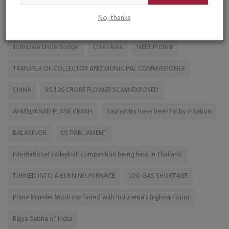
No, thanks
TAGS
Joshipara Underbridge
CreekArea
NEET Protest
TRANSFER OF COLLECTOR AND MUNICIPAL COMMISSIONER
CHINA
RS.1.26 CRORE FLOWER SCAM EXPOSED
AHMEDABAD PLANE CRASH
Saurashtra have been hit by inflation
BALASINOR
US PARLIAMENT
International volleyball competition being held in Thailand
TURNED INTO A BURNING FURNACE
LPG GAS SHORTAGE
Prime Minister Modi conferred with Indonesia's highest honor
Rajya Sabha of India