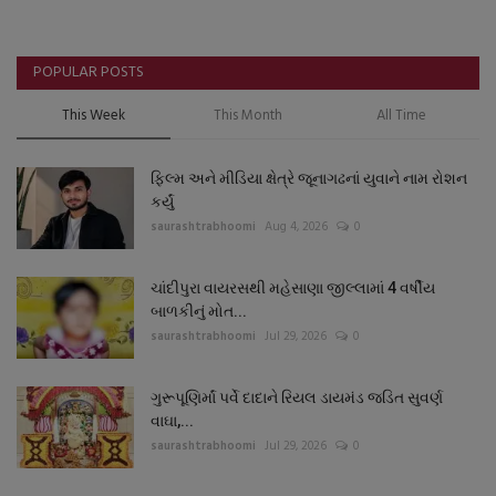
POPULAR POSTS
This Week
This Month
All Time
ફિલ્મ અને મીડિયા ક્ષેત્રે જૂનાગઢનાં યુવાને નામ રોશન
કર્યું
saurashtrabhoomi
Aug 4, 2026
0
ચાંદીપુરા વાયરસથી મહેસાણા જીલ્લામાં 4 વર્ષીય
બાળકીનું મોત...
saurashtrabhoomi
Jul 29, 2026
0
ગુરૂપૂણિર્માં પર્વે દાદાને રિયલ ડાયમંડ જડિત સુવર્ણ
વાઘા,...
saurashtrabhoomi
Jul 29, 2026
0