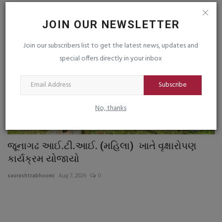
જુનાગઢ
JOIN OUR NEWSLETTER
Join our subscribers list to get the latest news, updates and
special offers directly in your inbox
Subscribe
No, thanks
જૂનાગઢ આઈ.ટી.આઈ. (મહિલા) ખાતે વૃક્ષારોપણ
બ
કાર્યક્રમ યોજાયો
દી
saurashtrabhoomi
Aug 7, 2026
0
sa
ૂરી
ભા