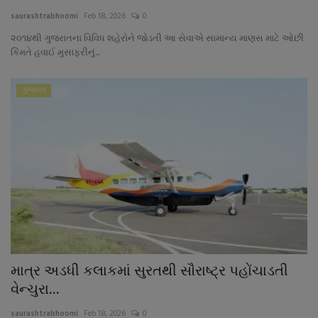
About Author
saurashtrabhoomi
Feb 18, 2026
0
૨૦૧૪થી ગુજરાતના વિવિધ શહેરોને જોડતી આ સેવાએ સામાન્ય માણસ માટે ઓછી
Contact
કિંમતે હવાઈ મુસાફરીનું...
Dipotsav Special
ગુજરાત
આંતરરાષ્ટ્રીય
રાષ્ટ્રીય
ગુજરાત
જુનાગઢ
Support US
માત્ર અડધી કલાકમાં સુરતથી સૌરાષ્ટ્ર પહોંચાડતી
વેન્ચુરા...
બજારના સમાચાર
saurashtrabhoomi
Feb 18, 2026
0