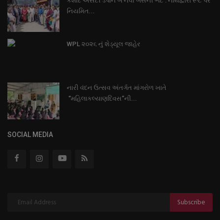
કેશોદ એસટી ડેપોને બે નવી બસની ભેટ : નાથદ્વારા રૂટ પર
નિયમિત...
WPL ૨૦૨૬ નું શેડ્યૂલ જાહેર
નારી વંદન ઉત્સવ અંતર્ગત માંગરોળ ખાતે
“મહિલાકલ્યાણદિવસ”ની...
SOCIAL MEDIA
Subscribe