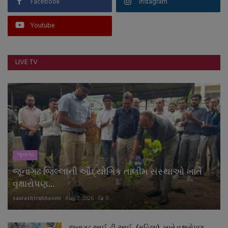
Facebook
Instagram
Youtube
LIVE TV
જુનાગઢ
જૂનાગઢ જિલ્લાની ઔદ્યોગિક તાલીમ સંસ્થાઓ ખાતે
વૃક્ષારોપણ...
saurashtrabhoomi
Aug 7, 2026
0
જૂનાગઢ આઈ.ટી.આઈ. (મહિલા) ખાતે વૃક્ષારોપણ