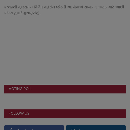
નાણાંકીય સમાચાર
૨૦૧૪થી ગુજરાતના વિવિધ શહેરોને જોડતી આ સેવાએ સામાન્ય માણસ માટે ઓછી
કિંમતે હવાઈ મુસાફરીનું...
સ્થાનિક સમાચાર
સ્પોર્ટ્સ
રાશિફળ
ગુનાખોરી
બોલિવૂડ
VOTING POLL
સ્વાસ્થ્ય
FOLLOW US