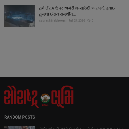
હવે ઈરાક ઉપર અમેરીકા-સાઉદી અરબનો હવાઈ
હુમલો ઈરાન સમર્થીત...
saurashtrabhoomi
Jul 29, 2026
0
RANDOM POSTS