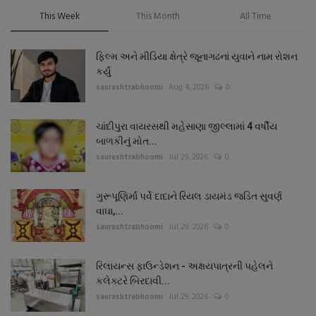
This Week
This Month
All Time
ફિલ્મ અને મીડિયા ક્ષેત્રે જૂનાગઢનાં યુવાને નામ રોશન
કર્યું
saurashtrabhoomi
Aug 4, 2026
0
ચાંદીપુરા વાયરસથી મહેસાણા જીલ્લામાં 4 વર્ષીય
બાળકીનું મોત...
saurashtrabhoomi
Jul 29, 2026
0
ગુરૂપૂણિર્માં પર્વે દાદાને રિયલ ડાયમંડ જડિત સુવર્ણ
વાઘા,...
saurashtrabhoomi
Jul 29, 2026
0
રિલાયન્સ ફાઉન્ડેશન - અક્ષયપાત્રની પહેલને
કલેક્ટરે બિરદાવી...
saurashtrabhoomi
Jul 29, 2026
0