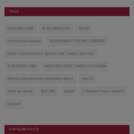
TAGS
MAIN ACCUSED
AI TECHNOLOGY
TELGU
actress disha patani
GOVERNMENT DISTRICT LIBRARY
India's concerns have grown over Trump's decision
6 WORKERS DIED
WEATHER EXPERT PARESH GOSWAMI
America threatened a retaliatory attack
ક્રાઈમ
chief secretory
BUS FIRE
JASUS
C Division Police Station
SpaceX
POPULAR POSTS