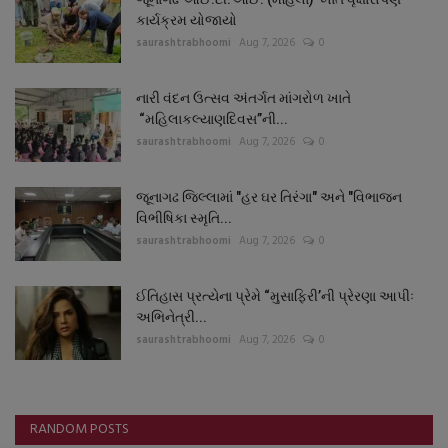
કાર્યક્રમ યોજાયો
saurashtrabhoomi
Aug 7, 2026
0
નારી વંદન ઉત્સવ અંતર્ગત માંગરોળ ખાતે
“મહિલાકલ્યાણદિવસ”ની...
saurashtrabhoomi
Aug 7, 2026
0
જૂનાગઢ જિલ્લામાં "હર ઘર તિરંગા" અને "વિભાજન
વિભીષિકા સ્મૃતિ...
saurashtrabhoomi
Aug 7, 2026
0
ઈતિહાસ પ્રત્યેના પ્રેમે “મુસાફિરી’ની પ્રેરણા આપીઃ
અભિનેત્રી...
saurashtrabhoomi
Aug 7, 2026
0
RANDOM POSTS