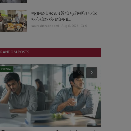
જૂનાગઢમાં ૫૮૪.૫ કિલો પ્રતિબંધિત પનીર
અને ચીઝ એનાલોગનાં...
saurashtrabhoomi
Aug 8, 2026
0
RANDOM POSTS
સ્વાસ્થ્ય
રાષ્ટ્રીય