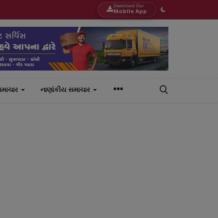
Download Our
Mobile App
સમાચાર
નાણાંકીય સમાચાર