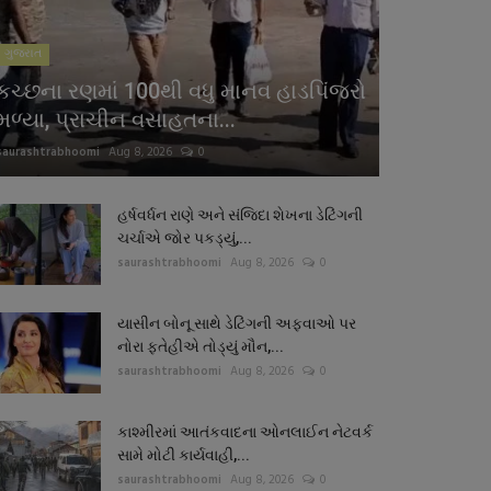
ગુજરાત
કચ્છના રણમાં 100થી વધુ માનવ હાડપિંજરો
મળ્યા, પ્રાચીન વસાહતના...
saurashtrabhoomi
Aug 8, 2026
0
હર્ષવર્ધન રાણે અને સંજિદા શેખના ડેટિંગની
ચર્ચાએ જોર પકડ્યું,...
saurashtrabhoomi
Aug 8, 2026
0
યાસીન બોનૂ સાથે ડેટિંગની અફવાઓ પર
નોરા ફતેહીએ તોડ્યું મૌન,...
saurashtrabhoomi
Aug 8, 2026
0
કાશ્મીરમાં આતંકવાદના ઓનલાઈન નેટવર્ક
સામે મોટી કાર્યવાહી,...
saurashtrabhoomi
Aug 8, 2026
0