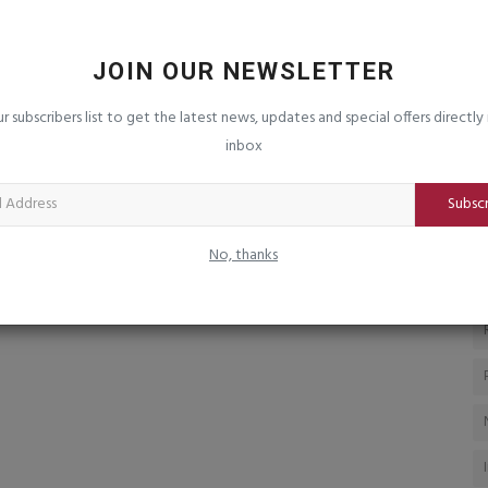
અને
તુલસીશ્યામ નજીક રસ્તા પર સિંહ પરીવારનાં
ર
ધામા
મ
JOIN OUR NEWSLETTER
saurashtrabhoomi
Aug 7, 2026
0
sa
કોમેડીનો
મા
ur subscribers list to get the latest news, updates and special offers directly 
એટ
inbox
Subsc
No, thanks