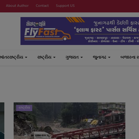
About Author
Contact
Support US
આંતરરાષ્ટ્રીય
રાષ્ટ્રીય
ગુજરાત
જુનાગઢ
બજારના 
રાષ્ટ્રીય