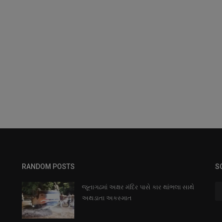
RANDOM POSTS
S
જૂનાગઢમાં અક્ષર મંદિર પાસે કાર થાંભલા સાથે
અથડાતા અકસ્માત