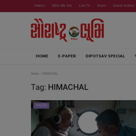
Videos
Who We Are
Live TV
Team
Guest Author
HOME
E-PAPER
DIPOTSAV SPECIAL
Home
HIMACHAL
Tag:
HIMACHAL
રાષ્ટ્રીય