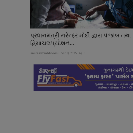
પ્રધાનમંત્રી નરેન્દ્ર મોદી દ્વારા પંજાબ તથા
હિમાચલપ્રદેશને...
saurashtrabhoomi
Sep 9, 2025
0