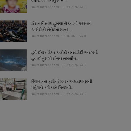
વર્ષીય બાળકીનું મોત...
saurashtrabhoomi
Jul 29, 2026
0
ઈરાન વિરૂધ્ધ હુમલા રોકવાનો પ્રસ્તાવ
અમેરીકી સેનેટમાં માત્ર...
saurashtrabhoomi
Jul 31, 2026
0
હવે ઈરાક ઉપર અમેરીકા-સાઉદી અરબનો
હવાઈ હુમલો ઈરાન સમર્થીત...
saurashtrabhoomi
Jul 29, 2026
0
રિલાયન્સ ફાઉન્ડેશન - અક્ષયપાત્રની
પહેલને કલેક્ટરે બિરદાવી...
saurashtrabhoomi
Jul 29, 2026
0